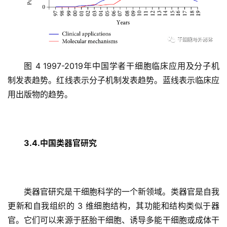
临
登录
注册
床
转
化
图 4 1997-2019年中国学者干细胞临床应用及分子机
制发表趋势。红线表示分子机制发表趋势。蓝线表示临床应
会
用出版物的趋势。
展
活
动
3.4.中国类器官研究
关
于
我
类器官研究是干细胞科学的一个新领域。类器官是自我
们
更新和自我组织的 3 维细胞结构，其功能和结构类似于器
官。它们可以来源于胚胎干细胞、诱导多能干细胞或成体干