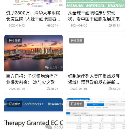
资助2800万，清华大学附属
从全球干细胞临床研究现
长庚医院 “人源干细胞类器官
状，看中国干细胞发展未来
模型高通量制备及其在消化
2022-12-12
26.1K
2024-08-26
35.9K
系统疾病研究中的应用”项目
获批重点研发计划
行业动态
行业动态
南方日报：千亿细胞治疗产
细胞治疗列入美国重点发展
业爆发前夜： 冰与火之歌
领域！拜登政府发布最新
《美国生物技术和生物制造
2024-07-04
29.2K
2023-04-19
24.2K
的明确目标》
行业动态
行业动态