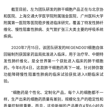
活
动
截至目前，左为团队研发的肺干细胞产品正在与北京协
和医院、上海交通大学医学院附属瑞金医院、广州医科大学
附属第一医院等医院稳步推进临床研究，覆盖了特发性肺纤
关
维化、慢性阻塞性肺病、支气管扩张三大类主要的呼吸系统
于
疾病。
我
们
2020年7月15日，该团队研发的REGEND001细胞自体
回输制剂获国家药监局批准进入临床，用于治疗早、中期特
发性肺纤维化，是全世界第一个获批进入临床的肺干细胞
药。今年6月4日，这款肺干细胞药再下一城，针对肺弥散
功能障碍慢性阻塞性肺病的临床试验获批进入II期临床试
验。
“细胞药是个性化、定制化产品，每个人的细胞都不一
样，生产出来的细胞药质量有差别，规模化生产的稳定性和
质量控制很重要。而且，这些新鲜的产品要在4至6小时内