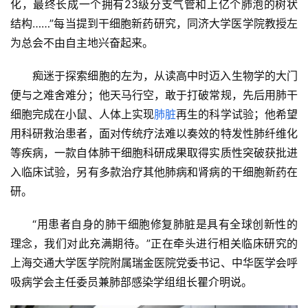
化，最终长成一个拥有23级分支气管和上亿个肺泡的树状
结构……”每当提到干细胞新药研究，同济大学医学院教授左
为总会不由自主地兴奋起来。
痴迷于探索细胞的左为，从读高中时迈入生物学的大门
便与之难舍难分；他天马行空，敢于打破常规，先后用肺干
细胞完成在小鼠、人体上实现
肺脏
再生的科学试验；他希望
用科研救治患者，面对传统疗法难以奏效的特发性肺纤维化
等疾病，一款自体肺干细胞科研成果取得实质性突破获批进
入临床试验，另有多款治疗其他肺病和肾病的干细胞新药在
研。
“用患者自身的肺干细胞修复肺脏是具有全球创新性的
理念，我们对此充满期待。”正在牵头进行相关临床研究的
上海交通大学医学院附属瑞金医院党委书记、中华医学会呼
吸病学会主任委员兼肺部感染学组组长瞿介明说。