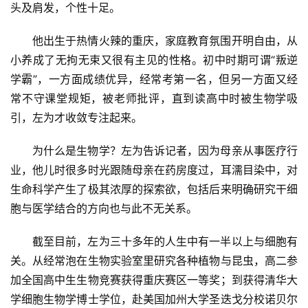
头及肩发，个性十足。
他出生于热情火辣的重庆，家庭教育氛围开明自由，从
小养成了无拘无束又很有主见的性格。初中时期可谓“叛逆
学霸”，一方面成绩优异，经常考第一名，但另一方面又经
常不守课堂规矩，被老师批评，直到读高中时被生物学吸
引，左为才收敛专注起来。
为什么是生物学？左为告诉记者，因为母亲从事医疗行
业，他儿时很多时光跟随母亲在药房度过，耳濡目染中，对
生命科学产生了极其浓厚的探索欲，包括后来明确研究干细
胞与医学结合的方向也与此不无关系。
截至目前，左为三十多年的人生中有一半以上与细胞有
关。从经常泡在生物实验室里研究各种植物与昆虫，高二参
加全国高中生生物竞赛获得重庆赛区一等奖；到获得清华大
学细胞生物学博士学位，赴美国加州大学圣迭戈分校诺贝尔