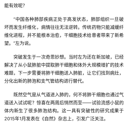
能有效呢？
“中国各种肺部疾病正处于高发状态，肺部组织一旦破
坏而发生纤维化，病情往往无法逆转。传统药物只能减缓纤
维化进程，并不能根本治愈，干细胞技术给患者带来了新希
望。”左为说。
突破发生于一次奇思妙想。当时左为还在新加坡，已经
解决了从小鼠肺脏中提取肺干细胞和体外大规模增扩的技术
难题，下一步需要将肺干细胞送入肺脏，让它们找到病灶，
分化出新的肺泡和支气管结构进行替代。
首
页
既然空气是从气道进入肺的，何不将肺干细胞也通过气
道送入试试呢？惊喜在两周后悄然而至——试验流感小鼠的
体内新生了很多肺泡结构。这一具有突破性的研究成果于
行
2015年1月发表在《自然》杂志上，引发广泛关注。
业