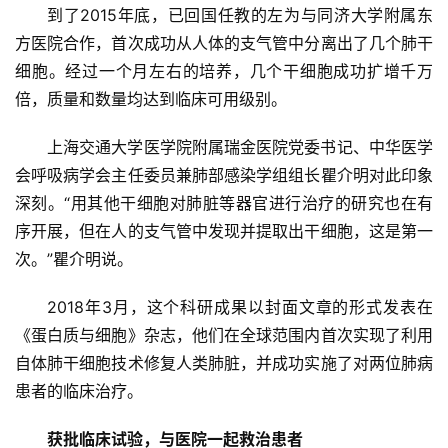
资
到了2015年底，已回国任教的左为与同济大学附属东
讯
方医院合作，首次成功从人体的支气管中分离出了几个肺干
细胞。经过一个月左右的培养，几个干细胞成功扩增千万
倍，质量和数量均达到临床可用级别。
再
生
上海交通大学医学院附属瑞金医院党委书记、中华医学
医
会呼吸病学会主任委员兼肺部感染学组组长瞿介明对此印象
学
深刻。“用其他干细胞对肺脏等器官进行治疗的研究也在有
序开展，但在人的支气管中发现并提取出干细胞，这是第一
临
次。”瞿介明说。
登录
注册
床
转
2018年3月，这个科研成果以封面文章的形式发表在
化
《蛋白质与细胞》杂志，他们在全球范围内首次实现了利用
自体肺干细胞技术修复人类肺脏，并成功实施了对两位肺病
患者的临床治疗。
会
展
获批临床试验，与医院一起救治患者