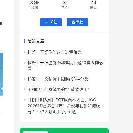
3.9K
2
29
文章
评论
粉丝
和
关注
私信
疗
最近文章
科普：干细胞治疗全过程曝光
科普：干细胞能治哪些病？这10类人群必
看
科普：一文读懂干细胞的3种分类
干细胞：你身体里的"万能修理工"
【倒计时3周】CGT风向标大会：IGC
2026终版议程公布！合规与创新如何破
局？百位大咖4月北京论道