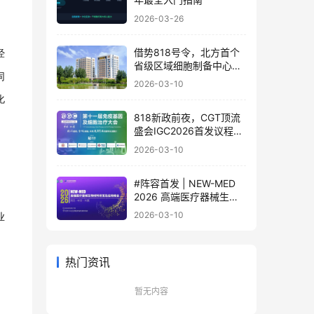
2026-03-26
经
借势818号令，北方首个
省级区域细胞制备中心落
同
地
2026-03-10
化
818新政前夜，CGT顶流
盛会IGC2026首发议程公
布！体内细胞/基因治疗/
2026-03-10
干细胞外泌体/mRNA/双
轨制闭门会，2000+产业
#阵容首发 | NEW-MED
决策者4月齐聚北京
2026 高端医疗器械生物
材料研发及应用峰会 北京
业
2026-03-10
·3月17日
热门资讯
暂无内容