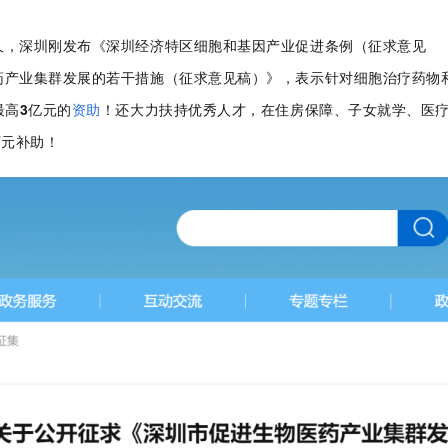
久，深圳刚发布《深圳经济特区细胞和基因产业促进条例（
征求意见
药产业集群发展
的若干措施
（
征求意见
稿
）
》，
表示针对
细胞治疗药物
最高3亿元的
资助
！
还大力扶持优秀人才，
在住房保障、子女就学、医
万元补助！