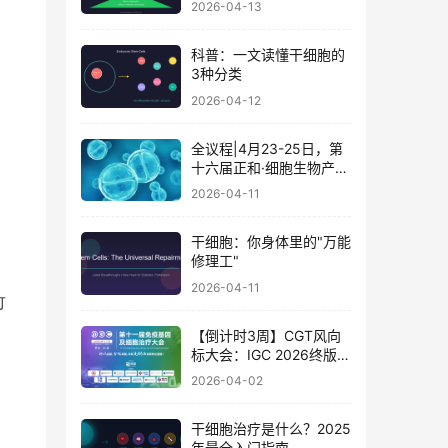
2026-04-13
科普：一文读懂干细胞的
3种分类
2026-04-12
全议程|4月23-25日，第
十六届正和·细胞生物产业
大会暨细胞治疗与再生医
2026-04-11
学大会
干细胞：你身体里的"万能
修理工"
关
2026-04-11
可
【倒计时3周】CGT风向
标大会：IGC 2026终版议
程公布！合规与创新如何
2026-04-02
破局？百位大咖4月北京
论道
干细胞治疗是什么？2025
年最全入门指南