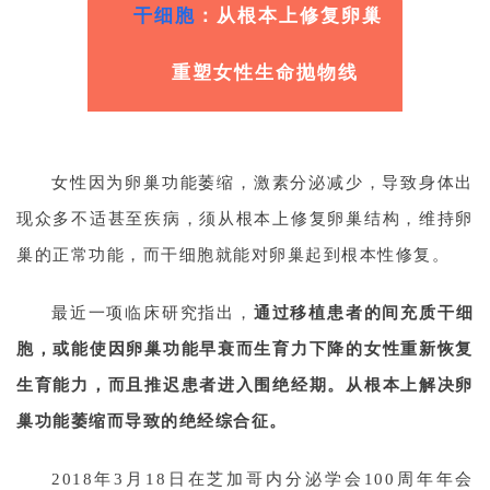
干细胞
：从根本上修复卵巢
再
生
重塑女性生命抛物线
医
学
女性因为卵巢功能萎缩，激素分泌减少，导致身体出
临
登录
注册
床
现众多不适甚至疾病，须从根本上修复卵巢结构，维持卵
转
巢的正常功能，而干细胞就能对卵巢起到根本性修复。
化
最近一项临床研究指出，
通过移植患者的间充质干细
胞，或能使因卵巢功能早衰而生育力下降的女性重新恢复
会
展
生育能力，而且推迟患者进入围绝经期。从根本上解决卵
活
巢功能萎缩而导致的绝经综合征。
动
2018年3月18日在芝加哥内分泌学会100周年年会