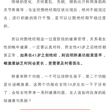
情绪的变化、月经紊乱、失眠、潮热出汗和周身肌肉
关节疼痛等，当这些围绝经期症状出现后，绝对不能混过
去，进行积极的医疗干预，是可以让围绝经期平稳过度
的。
所以对围绝经期这一过渡阶段的健康管理，关系着女
性的晚年健康，一定要认真对待。而女性45岁之后绝经都
首
算正常，
如果在45岁之前绝经，则说明卵巢功能衰退早，
页
雌激素缺乏时间会更长，更需要及时看医生。
卵巢有两个功能，一个可以排卵生孩子，第二个功能
行
业
是分泌雌激素。这两个功能在女性50岁左右一下子没有
资
了，会给女性带来一系列健康问题。女人该如何自身的延
讯
续健康与美丽？