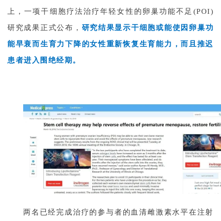
上，一项干细胞疗法治疗年轻女性的卵巢功能不足(POI)
关
于
研究成果正式公布，
研究结果显示干细胞或能使因卵巢功
我
能早衰而生育力下降的女性重新恢复生育能力，而且推迟
们
患者进入围绝经期。
两名已经完成治疗的参与者的血清雌激素水平在注射