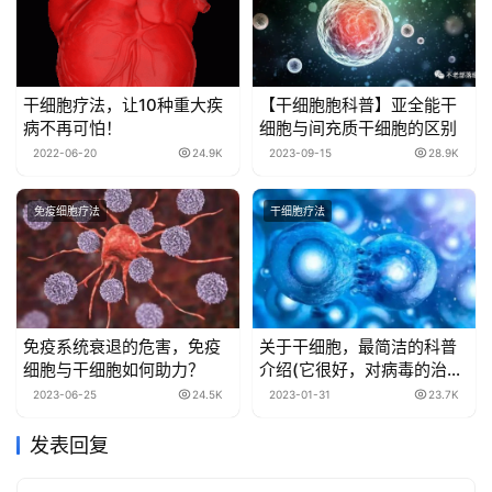
干细胞疗法，让10种重大疾
【干细胞胞科普】亚全能干
病不再可怕！
细胞与间充质干细胞的区别
2022-06-20
24.9K
2023-09-15
28.9K
免疫细胞疗法
干细胞疗法
免疫系统衰退的危害，免疫
关于干细胞，最简洁的科普
细胞与干细胞如何助力？
介绍(它很好，对病毒的治疗
与身体修复作用也很安全有
2023-06-25
24.5K
2023-01-31
23.7K
效）
发表回复