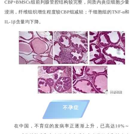
CBP+BMSCs组前列腺管腔结构较完整，间质内炎症细胞少量
浸润，纤维组织增生程度较CBP组减轻；干细胞组的TNF-α和
IL-1β含量均下降。
不孕症
在中国，不育症的发病率正逐渐上升，已高达10%～