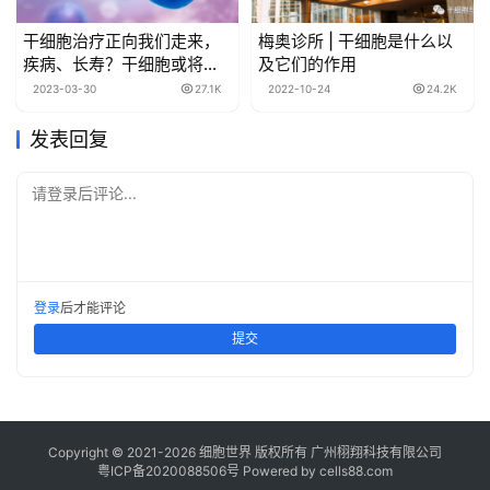
干细胞治疗正向我们走来，
梅奥诊所 | 干细胞是什么以
疾病、长寿？干细胞或将全
及它们的作用
面解决！
2023-03-30
27.1K
2022-10-24
24.2K
发表回复
请登录后评论...
登录
后才能评论
提交
Copyright © 2021-
2026
细胞世界
版权所有
广州栩翔科技有限公司
粤ICP备2020088506号
Powered by
cells88.com