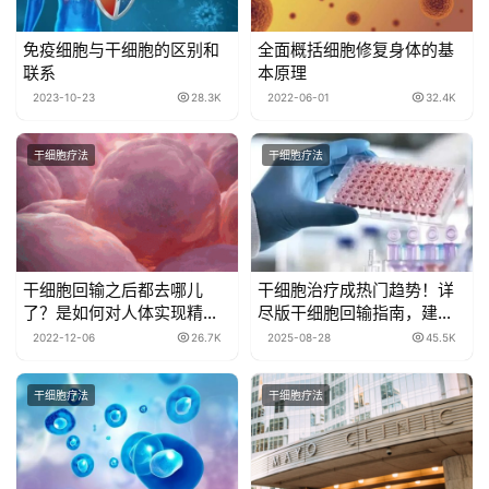
免疫细胞与干细胞的区别和
全面概括细胞修复身体的基
联系
本原理
2023-10-23
28.3K
2022-06-01
32.4K
干细胞疗法
干细胞疗法
干细胞回输之后都去哪儿
干细胞治疗成热门趋势！详
了？是如何对人体实现精准
尽版干细胞回输指南，建议
修复的？
留存！
2022-12-06
26.7K
2025-08-28
45.5K
干细胞疗法
干细胞疗法