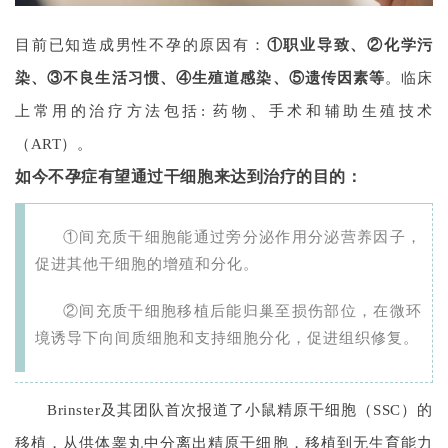
临
目前已知造成男性不孕的原因有：
①职业导致、②化学污
登录
注册
床
染、③不良生活习惯、④生殖道感染、⑤遗传因素等
。临床
转
化
上常用的治疗方法包括: 药物、手术和辅助生殖技术
（ART）。
如今不孕症有望通过干细胞来达到治疗的目的：
会
展
活
①间充质干细胞能通过旁分泌作用分泌营养因子，
动
促进其他干细胞的增殖和分化。
②间充质干细胞移植后能归巢至损伤部位，在微环
关
境诱导下向间质细胞和支持细胞分化，促进组织修复。
于
我
们
Brinster及其团队首次报道了小鼠精原干细胞（
SSC
）的
移植，从供体睾丸中分离出精原干细胞，移植到无生育能力