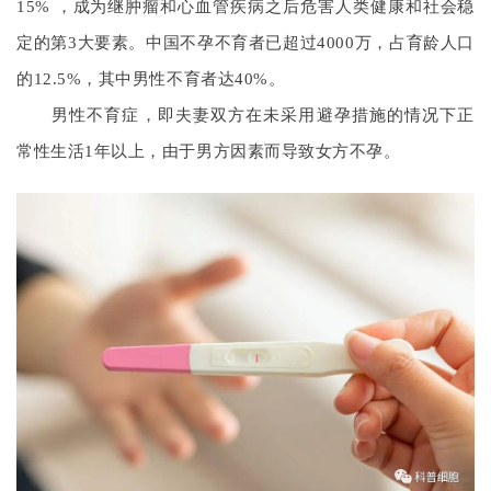
15% ，成为继肿瘤和心血管疾病之后危害人类健康和社会稳
定的第3大要素。中国不孕不育者已超过4000万，占育龄人口
的12.5%，其中男性不育者达40%。
首
页
男性不育症，即夫妻双方在未采用避孕措施的情况下正
常性生活1年以上，由于男方因素而导致女方不孕。
行
业
资
讯
再
生
医
学