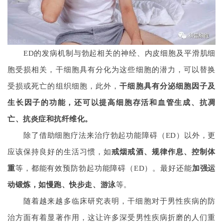
ED的发病机制与勃起相关的神经、内皮细胞及平滑肌细
胞受损相关，
干细胞具有分化为这些细胞的潜力，可以替换
受损或死亡的组织细胞
，
此外，
干细胞具有分泌细胞因子及
生长因子的功能，还可以提高细胞存活和血管生成、抗凋
亡、抗炎症和抗纤维化。
除了借助细胞疗法来治疗勃起功能障碍（ED）以外，更
应该保持良好的生活习惯，如
戒烟戒酒、规律作息、控制体
重
等，都能有效预防勃起功能障碍（ED）。最好还能
加强运
动锻炼，如慢跑、快步走、游泳
等。
随着越来越多临床研究表明，
干细胞对于男性疾病的防
治方面有着显著作用，
这让许多深受男性疾病折磨的人们重