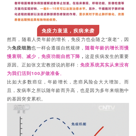
临
登录
注册
床
免疫力衰退，疾病来袭
转
然而，随着人类年龄的增长，免疫力也会随之“衰老”，因
化
为
免疫细胞
也一样会遵循自然规律，
随着年龄的增长而慢
慢衰弱、减少
，免疫功能自然下降
，
这是疾病发生的重要
会
原因。正如张文宏教授说的那样：
免疫系统其实从来没有
展
为我们活到100岁做准备
。
活
比如大多数癌症，年龄增长，患癌风险会大大增加。而
动
且，发病率之所以随年龄而升高，也是因为多年来细胞中
的基因突变累积。
关
于
我
们