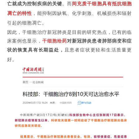
亡就成为控制疾病的关键
。而
间充质干细胞具有抵抗细胞
凋亡的特性
，能抑制因缺氧、化学刺激、机械损伤和辐射
引起的细胞凋亡。
首
因此，干细胞治疗新冠肺炎是目前的研究热点，已有的临
页
床案例也显示，
干细胞给药
对新冠肺炎患者肺部病变和症
状的恢复具有长期益处，
且患者症状更轻和生活质量更
好。
行
业
资
讯
再
生
医
学