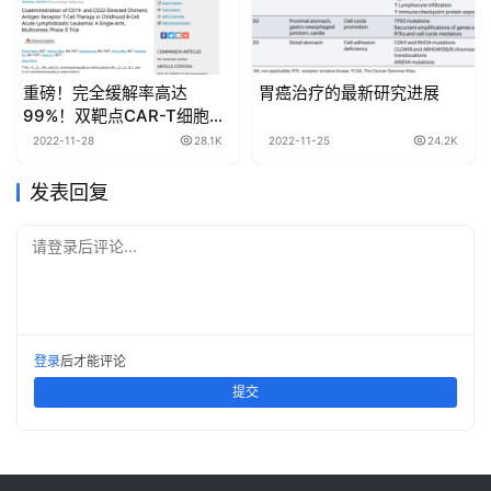
重磅！完全缓解率高达
胃癌治疗的最新研究进展
99%！双靶点CAR-T细胞治
疗中国二期临床试验结果登
2022-11-28
28.1K
2022-11-25
24.2K
上JCO
发表回复
请登录后评论...
登录
后才能评论
提交