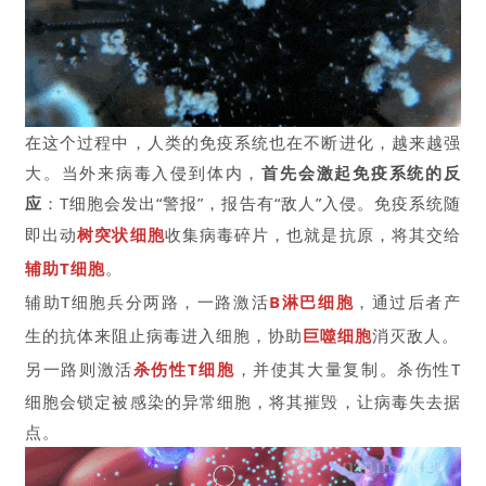
在这个过程中，人类的免疫系统也在不断进化，越来越强
大。当外来病毒入侵到体内，
首先会激起免疫系统的反
应
：T细胞会发出“警报”，报告有“敌人”入侵。免疫系统随
即出动
树突状细胞
收集病毒碎片，也就是抗原，将其交给
辅助T细胞
。
辅助T细胞兵分两路，一路激活
B淋巴细胞
，通过后者产
生的抗体来阻止病毒进入细胞，协助
巨噬细胞
消灭敌人。
另一路则激活
杀伤性T细胞
，并使其大量复制。杀伤性T
细胞会锁定被感染的异常细胞，将其摧毁，让病毒失去据
点。