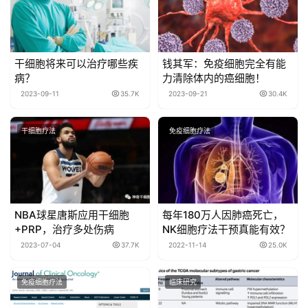
干细胞将来可以治疗哪些疾
钱其军：免疫细胞完全有能
病？
力清除体内的癌细胞！
2023-09-11
35.7K
2023-09-21
30.4K
干细胞疗法
免疫细胞疗法
NBA球星唐斯应用干细胞
每年180万人因肺癌死亡，
+PRP，治疗多处伤病
NK细胞疗法干预真能有效？
2023-07-04
37.7K
2022-11-14
25.0K
免疫细胞疗法
临床研究