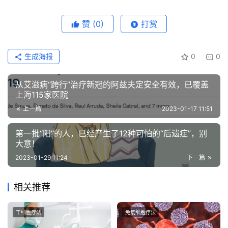
赞
(0)
打赏
生成海报
0
0
从艾滋病“跨行”治疗新冠的阿兹夫定安全有效，已覆盖
上海115家医院
上一篇
2023-01-17 11:51
第一批“阳”的人，已经产生了12种可怕的“后遗症”，别
大意！
2023-01-29 11:24
下一篇
相关推荐
干细胞疗法
免疫细胞疗法