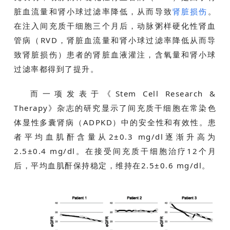
脏血流量和肾小球过滤率降低，从而导致
肾脏损伤
。
在注入间充质干细胞三个月后，动脉粥样硬化性肾血
会
管病（RVD，肾脏血流量和肾小球过滤率降低从而导
展
致肾脏损伤）患者的肾脏血液灌注，含氧量和肾小球
活
过滤率都得到了提升。
动
而一项发表于《Stem Cell Research &
Therapy》杂志的研究显示了间充质干细胞在常染色
关
体显性多囊肾病（ADPKD）中的安全性和有效性。患
于
者平均血肌酐含量从2±0.3 mg/dl逐渐升高为
我
们
2.5±0.4 mg/dl。在接受间充质干细胞治疗12个月
后，平均血肌酐保持稳定，维持在2.5±0.6 mg/dl。