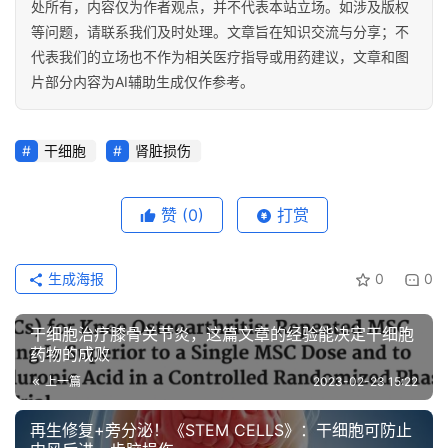
处所有，内容仅为作者观点，并不代表本站立场。如涉及版权
等问题，请联系我们及时处理。文章旨在知识交流与分享；不
代表我们的立场也不作为相关医疗指导或用药建议，文章和图
片部分内容为AI辅助生成仅作参考。
干细胞
肾脏损伤
赞
(0)
打赏
生成海报
0
0
干细胞治疗膝骨关节炎，这篇文章的经验能决定干细胞
药物的成败
上一篇
2023-02-23 15:22
再生修复+旁分泌！《STEM CELLS》：干细胞可防止