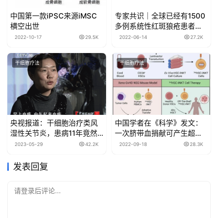
中国第一款iPSC来源iMSC
专家共识｜全球已经有1500
横空出世
多例系统性红斑狼疮患者接
受了间充质干细胞治疗
2022-10-17
29.5K
2022-06-14
27.2K
干细胞疗法
干细胞疗法
央视报道：干细胞治疗类风
中国学者在《科学》发文：
湿性关节炎，患病11年竟然
一次脐带血捐献可产生超过
痊愈
10000剂iNKT细胞，提高骨
2023-05-29
42.2K
2022-09-18
28.3K
髓移植安全性
发表回复
请登录后评论...