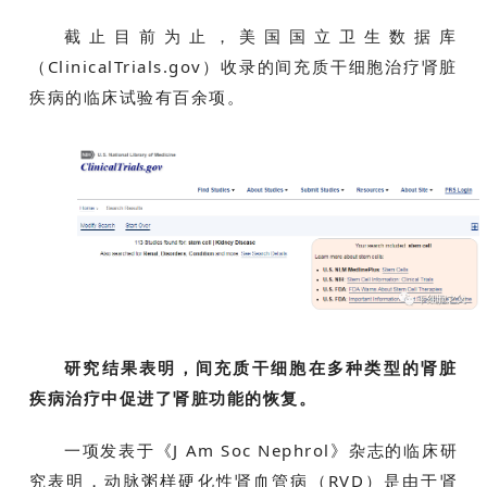
截止目前为止，美国国立卫生数据库
（ClinicalTrials.gov）收录的间充质干细胞治疗肾脏
行
业
疾病的临床试验有百余项。
资
讯
再
生
医
学
研究结果表明，间充质干细胞在多种类型的肾脏
临
疾病治疗中促进了肾脏功能的恢复。
登录
注册
床
转
一项发表于《J Am Soc Nephrol》杂志的临床研
化
究表明，动脉粥样硬化性肾血管病（RVD）是由于肾