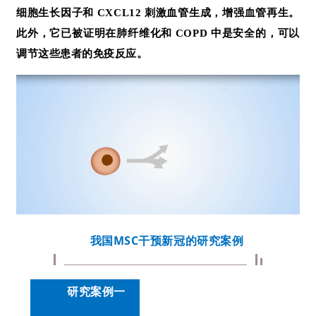
细胞生长因子和 CXCL12 刺激血管生成，增强血管再生。
此外，它已被证明在肺纤维化和 COPD 中是安全的，可以
首
调节这些患者的免疫反应。
页
行
业
资
讯
再
我国MSC干预新冠的研究案例
生
医
学
研究案例一