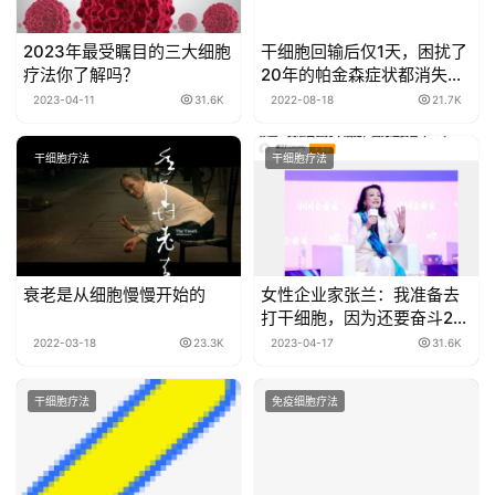
2023年最受瞩目的三大细胞
干细胞回输后仅1天，困扰了
疗法你了解吗？
20年的帕金森症状都消失
了！
2023-04-11
31.6K
2022-08-18
21.7K
干细胞疗法
干细胞疗法
衰老是从细胞慢慢开始的
女性企业家张兰：我准备去
打干细胞，因为还要奋斗20
年
2022-03-18
23.3K
2023-04-17
31.6K
干细胞疗法
免疫细胞疗法