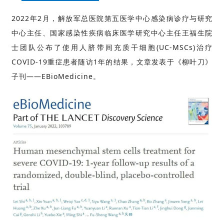
临
2022年2月，解放军总医院第五医学中心感染病诊疗与研究
登录
注册
床
中心主任、国家感染性疾病临床医学研究中心主任王福生院
转
士团队公布了使用人脐带间充质干细胞(UC-MSCs)治疗
化
COVID-19重症患者随访1年的结果，文章发表于《柳叶刀》
子刊——EBioMedicine。
会
展
活
动
关
于
我
们