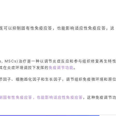
既可以抑制固有性免疫应答，也能影响适应性免疫应答，这
m cells, MSCs)治疗是一种以调节炎症反应和参与组织修复再生特
于其在炎症环境调控下发挥的
免疫调节功能
。
调节因子、细胞趋化因子和生长因子，调节组织免疫微环境和原
制固有性免疫应答，也能影响适应性免疫应答
，这种免疫调节