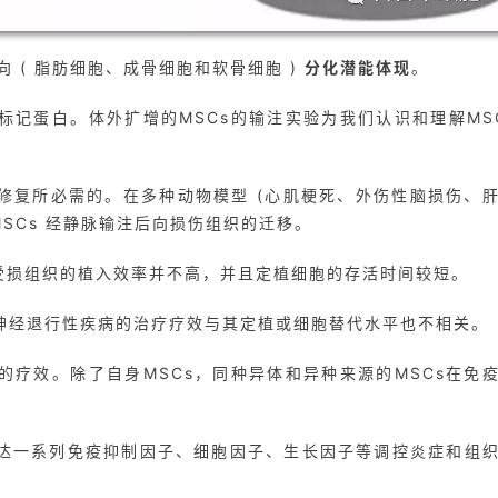
向 ( 脂肪细胞、成骨细胞和软骨细胞 )
分化潜能体现
。
标记蛋白。体外扩增的MSCs的输注实验为我们认识和理解MS
织修复所必需的。在多种动物模型 (心肌梗死、外伤性脑损伤、
SCs 经静脉输注后向损伤组织的迁移。
在受损组织的植入效率并不高，并且定植细胞的存活时间较短。
和神经退行性疾病的治疗疗效与其定植或细胞替代水平也不相关。
的疗效。除了自身MSCs，同种异体和异种来源的MSCs在免
表达一系列免疫抑制因子、细胞因子、生长因子等调控炎症和组