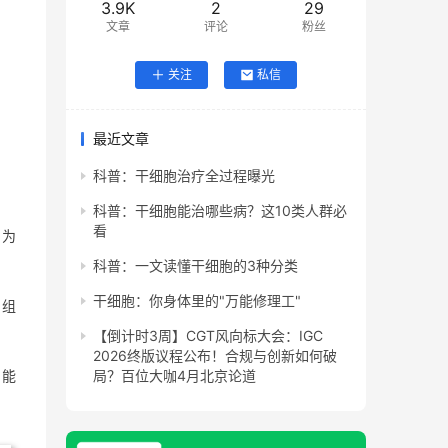
3.9K
2
29
文章
评论
粉丝
关注
私信
最近文章
科普：干细胞治疗全过程曝光
科普：干细胞能治哪些病？这10类人群必
看
性为
科普：一文读懂干细胞的3种分类
干细胞：你身体里的"万能修理工"
位组
【倒计时3周】CGT风向标大会：IGC
2026终版议程公布！合规与创新如何破
功能
局？百位大咖4月北京论道