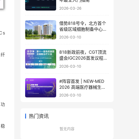
2026-03-26
借势818号令，北方首个
省级区域细胞制备中心落
Cs
地
2026-03-10
818新政前夜，CGT顶流
肝纤
盛会IGC2026首发议程公
布！体内细胞/基因治疗/
2026-03-10
干细胞外泌体/mRNA/双
轨制闭门会，2000+产业
#阵容首发 | NEW-MED
决策者4月齐聚北京
2026 高端医疗器械生物
材料研发及应用峰会 北京
2026-03-10
·3月17日
疫功
热门资讯
织稳
暂无内容