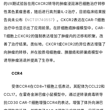
的I/II期试验旨在用CXCR2转导的肿瘤浸润淋巴细胞治疗转移
性黑色素瘤患者，随后进行高剂量IL-2治疗，目前临床结果报
告尚未公布（
NCT01740557
）。CXCR2表达在CAR-T细胞
治疗中也显示出了应用前景。在肝细胞癌肿瘤模型中，CAR-
T细胞上CXCR2的强制表达增加了肿瘤内的迁移和积聚，改
善了治疗结果。类似地，CXCR1或CXCR2的异位表达增强了
向肿瘤的转移，并在胶质母细胞瘤、胰腺癌和卵巢癌模型中
诱导肿瘤消退并提高了生存率。
CCR4
受体CCR4在CD8+T细胞上低表达，其配体为CCL22和
CCL17。在霍奇金淋巴瘤小鼠模型中，通过逆转录病毒转导
抗CD30 CAR-T细胞增强CCR4的表达，增强了体外向淋巴