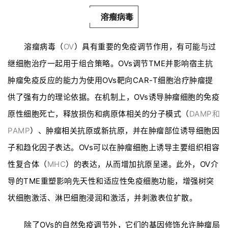
溶瘤病毒
溶瘤病毒（
OV
）具有重要的免疫调节作用，有可能与过
继细胞治疗一起用于组合策略。OVs调节TME并影响宿主抗
肿瘤免疫反应的能力为使用OVs靶向CAR-T细胞治疗肿瘤提
供了强有力的理论依据。在机制上，OVs诱导肿瘤细胞的免疫
原性细胞死亡，释放损伤和病原体相关的分子模式（
DAMP和
PAMP
）、肿瘤相关抗原或新抗原，并在肿瘤部位诱导细胞因
子和趋化因子表达。OVs可以在肿瘤细胞上诱导主要组织相容
性复合体（
MHC
）的表达，从而增加抗原呈递。此外，OV介
导的TME重塑影响先天性和适应性免疫细胞功能，增强树突
状细胞激活、淋巴细胞浸润和激活，并刺激表位扩散。
除了OVs的自然免疫调节外，它们的基因修饰允许肿瘤局