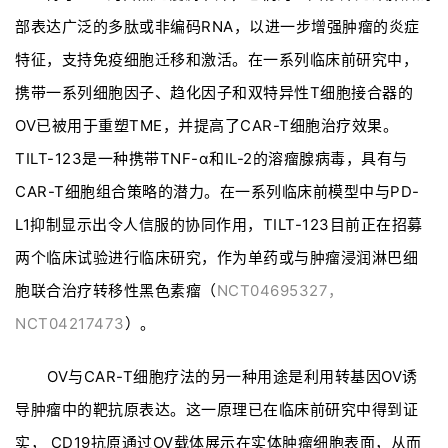
部表达广泛的多肽或非编码RNA，以进一步增强肿瘤的炎症
特征，支持免疫细胞迁移和激活。在一系列临床前研究中，
首
携带一系列细胞因子、趋化因子和双特异性T细胞接合器的
页
OV已被用于重塑TME，并提高了CAR-T细胞治疗效果。
TILT-123是一种携带TNF-α和IL-2的溶瘤腺病毒，具有与
行
CAR-T细胞组合策略的潜力。在一系列临床前模型中与PD-
业
资
L1抑制显示出令人信服的协同作用，TILT-123目前正在招募
讯
两个临床试验进行临床研究，作为单药或与肿瘤浸润淋巴细
胞联合治疗转移性黑色素瘤（
NCT04695327，
NCT04217473
）。
再
生
医
OV与CAR-T细胞疗法的另一种用途是利用转基因OV诱
学
导肿瘤中的靶抗原表达。这一原理已在临床前研究中得到证
实， CD19抗原通过OV载体展示在实体肿瘤细胞表面，从而