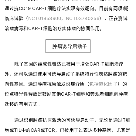
通过抗CD19 CAR-T细胞疗法实现有效靶向。目前有两项I期
临
登录
注册
床
临床试验（
NCT01953900，NCT03740256
），正在测试
转
溶瘤病毒和CAR-T细胞治疗实体瘤的协同作用。
化
肿瘤诱导启动子
会
展
除了基因的组成性表达已被用于增强CAR-T细胞治疗
活
外，还可以通过使用可诱导启动子系统特异性表达肿瘤的靶
动
向性基因。通过肿瘤抗原触发炎症介质（
包括趋化因子
）的
位点特异性释放是鼓励其他CAR-T细胞和旁观者细胞向肿瘤
关
迁移的有用方式。
于
我
通过识别肿瘤抗原激活的可诱导启动子，无论是通过T细
们
胞或TIL中的CAR或TCR，已被用于过表达多种基因，尤其是