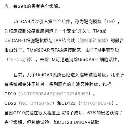
应，有29%的患者完全缓解。
UniCAR通过引入第二个组件，称为靶向模块（
TM
），
为临床控制免疫反应创造了一个安全“开关”。TMs是
UniCAR-T细胞靶抗原与TAA结合域（
例如单链抗体
）的融合
蛋白分子，TMs将CAR与TAA连接起来，由于TM半衰期短
（
15–45分钟
），去除TM可迅速消除UniCAR-T细胞活性。
目前，几个UniCAR系统已经进入临床试验阶段，几乎所
有系统都专注于针对一系列靶点的血液恶性肿瘤，包括
CD19（
NCT02808442和NCT02746952
）、
CD22（
NCT04150497
）和CD123（
NCT03190278
）。
虽然CD19试验在很大程度上取得了成功，67%的患者获得了
完全缓解，但其他试验，如CD123 UniCAR试验