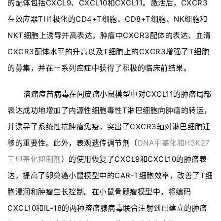
的配体包括CXCL9、CXCL10和CXCL11。激活后，CXCR3
在效应器TH1极化的CD4+T细胞、CD8+T细胞、NK细胞和
NKT细胞上诱导并高表达，肿瘤中CXCR3配体的表达、血清
CXCR3配体水平的升高以及T细胞上的CXCR3增强了T细胞
的募集，并在一系列癌症中获得了积极的临床前结果。
溶瘤痘苗病毒在间皮瘤小鼠模型中对CXCL11的肿瘤局部
表达成功地增加了内源性细胞毒性T淋巴细胞向肿瘤的转运，
并诱导了系统性抗肿瘤免疫，突出了CXCR3轴对淋巴细胞迁
移的重要性。此外，表观遗传调节剂（
DNA甲基化和H3K27
三甲基化抑制剂
）的使用恢复了CXCL9和CXCL10的肿瘤表
达，提高了卵巢癌小鼠模型中的CAR-T细胞效率，改善了T细
胞浸润和肿瘤生长控制。在小鼠骨髓瘤模型中，将编码
CXCL10和IL-18的两种溶瘤腺病毒联合注射到已建立的肿瘤