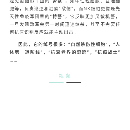
是免疫细胞军团的
“警察”
，如中性粒细胞、巨噬细
胞等，负责巡逻和勘察“敌情”。而NK细胞更像是先
天性免疫军团里的
“特警”
，它反映更加灵敏机警，
一旦发现敌军会第一时间迅速绞杀，甚至不需要任
何抗原识别反应就能主动出击。
因此，它的绰号很多：“自然杀伤性细胞”，“人
体第一道防线”，“抗衰老界的奇迹”，“抗癌战士”
……
视 频