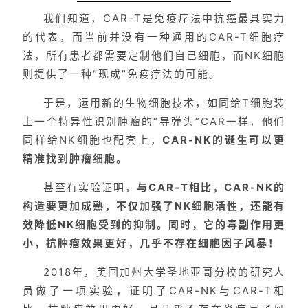
我们知道，CAR-T是免疫疗法中抗癌最具实力
临
登录
注册
床
的代表，而当前并没有一种通用的CAR-T细胞疗
转
法，所有患者都需要定制他们自己细胞，而NK细胞
化
则提供了一种“现成”免疫疗法的可能。
于是，运用新的生物细胞技术，如同给T细胞装
上一个特异性识别肿瘤的“导弹头”CAR一样，他们
会
展
同样给NK细胞也配套上，
CAR-NK的诞生可以更
活
精准找到肿瘤细胞。
动
甚至有实验证明，
与CAR-T相比，CAR-NK的
构造要更加成熟，不仅加强了NK细胞活性，还能有
效降低NK细胞受到的抑制。同时，它的毒副作用更
关
于
小，抗肿瘤效果更好，几乎不存在细胞因子风暴！
我
2018年，美国加州大学圣地亚哥分校的研究人
们
员做了一项实验，证明了CAR-NK与CAR-T相