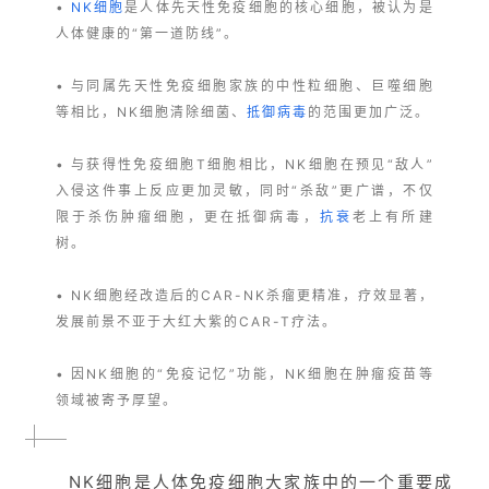
•
NK细胞
是人体先天性免疫细胞的核心细胞，被认为是
人体健康的“第一道防线”。
• 与同属先天性免疫细胞家族的中性粒细胞、巨噬细胞
等相比，NK细胞清除细菌、
抵御病毒
的范围更加广泛。
• 与获得性免疫细胞T细胞相比，NK细胞在预见“敌人”
入侵这件事上反应更加灵敏，同时“杀敌”更广谱，不仅
限于杀伤肿瘤细胞，更在抵御病毒，
抗衰
老上有所建
树。
• NK细胞经改造后的CAR-NK杀瘤更精准，疗效显著，
发展前景不亚于大红大紫的CAR-T疗法。
• 因NK细胞的“免疫记忆”功能，NK细胞在肿瘤疫苗等
领域被寄予厚望。
NK细胞是人体免疫细胞大家族中的一个重要成