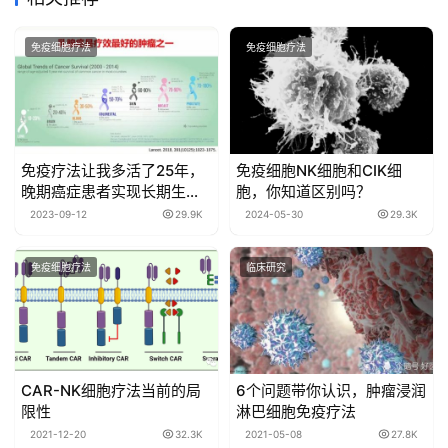
免疫细胞疗法
免疫细胞疗法
免疫疗法让我多活了25年，
免疫细胞NK细胞和CIK细
晚期癌症患者实现长期生存
胞，你知道区别吗？
并非遥不可及！
2023-09-12
29.9K
2024-05-30
29.3K
免疫细胞疗法
临床研究
CAR-NK细胞疗法当前的局
6个问题带你认识，肿瘤浸润
限性
淋巴细胞免疫疗法
2021-12-20
32.3K
2021-05-08
27.8K