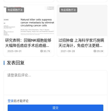
免疫细胞疗法
免疫细胞疗法
研究表明：回输NK细胞能够
过招肿瘤 上海科学家巧施瞒
大幅降低癌症手术后癌细胞
天过海计，免疫疗法更精准
转移的风险
更长效！
2025-09-01
30.7K
2021-09-28
29.0K
发表回复
请登录后评论...
登录
后才能评论
提交