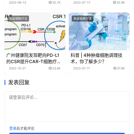
病是细胞在喊救命，是衰老
2023-06-13
32.7K
2023-07-17
32.8K
的开始
免疫细胞疗法
免疫细胞疗法
广州健康院发现靶向PD-L1
科普 | 4种肿瘤细胞调理技
的CSR提升CAR-T细胞疗效
术，你了解多少？
的分子机制
2022-10-21
23.6K
2023-07-11
37.6K
发表回复
请登录后评论...
登录
后才能评论