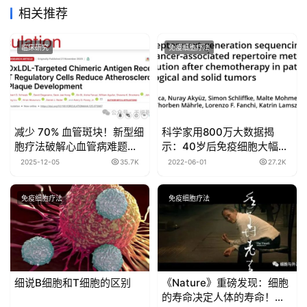
相关推荐
临床研究
免疫细胞疗法
减少 70% 血管斑块！新型细
科学家用800万大数据揭
胞疗法破解心血管病难题，
示：40岁后免疫细胞大幅衰
还能提升斑块稳定性
老！
2025-12-05
35.7K
2022-06-01
27.2K
免疫细胞疗法
免疫细胞疗法
细说B细胞和T细胞的区别
《Nature》重磅发现：细胞
的寿命决定人体的寿命！疾