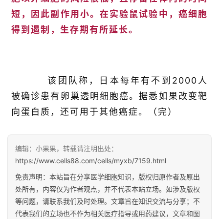
医
学
短，因此副作用小。在实验鼠试验中，癌细胞
得到遏制，生存期有所延长。
临
登录
注册
床
转
该团队称，日本每年有不到2000人
化
被确诊患有卵巢透明细胞癌。据悉如果改变靶
向蛋白质，还可用于其他癌症。（完）
会
展
编辑：小果果，转载请注明出处：
活
动
https://www.cells88.com/cells/myxb/7159.html
免责声明：本站旨在分享医学细胞知识，版权归原作者及原出
处所有，内容仅为作者观点，并不代表本站立场。如涉及版权
关
等问题，请联系我们及时处理。文章旨在知识交流与分享；不
于
代表我们的立场也不作为相关医疗指导或用药建议，文章和图