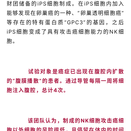
财团储备的iPS细胞制成。在iPS细胞内加入
能够发现在卵巢癌的一种、“卵巢透明细胞癌”
等存在的特有蛋白质“GPC3”的基因，之后
iPS细胞变成了具有攻击癌细胞能力的NK细
胞。
首
页
试验对象是癌症已出现在腹腔内扩散
行
的“腹膜播散”的患者。通过导管每隔一周将细
业
资
胞注入腹腔，总计4次。
讯
再
该团队认为，制成的NK细胞攻击癌细
生
胞以外细胞的风险很低，且停留在体内的时间