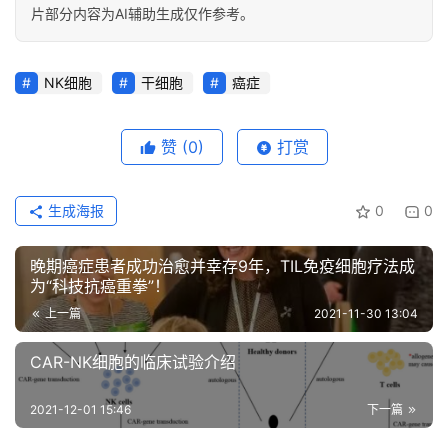
我
片部分内容为AI辅助生成仅作参考。
们
NK细胞
干细胞
癌症
赞
(0)
打赏
生成海报
0
0
晚期癌症患者成功治愈并幸存9年，TIL免疫细胞疗法成
为“科技抗癌重拳”！
上一篇
2021-11-30 13:04
CAR-NK细胞的临床试验介绍
2021-12-01 15:46
下一篇