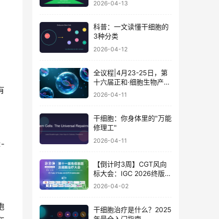
2026-04-13
科普：一文读懂干细胞的
3种分类
2026-04-12
全议程|4月23-25日，第
十六届正和·细胞生物产业
有
大会暨细胞治疗与再生医
2026-04-11
学大会
干细胞：你身体里的"万能
修理工"
2026-04-11
-
【倒计时3周】CGT风向
标大会：IGC 2026终版议
程公布！合规与创新如何
2026-04-02
破局？百位大咖4月北京
论道
胞
干细胞治疗是什么？2025
年最全入门指南