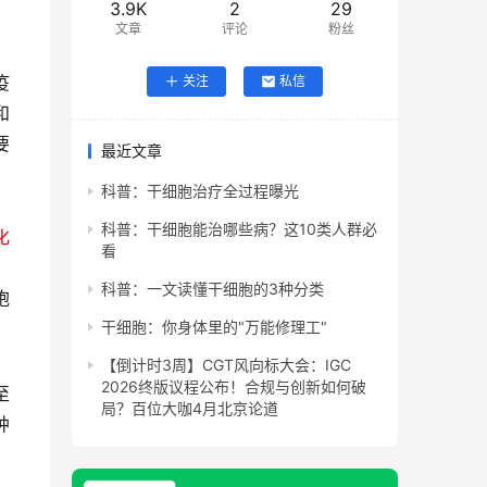
3.9K
2
29
文章
评论
粉丝
疫
关注
私信
和
要
最近文章
科普：干细胞治疗全过程曝光
，
科普：干细胞能治哪些病？这10类人群必
化
看
，
科普：一文读懂干细胞的3种分类
胞
干细胞：你身体里的"万能修理工"
【倒计时3周】CGT风向标大会：IGC
2026终版议程公布！合规与创新如何破
至
局？百位大咖4月北京论道
肿