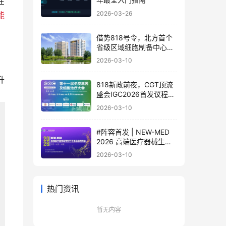
在
2026-03-26
能
借势818号令，北方首个
省级区域细胞制备中心落
地
2026-03-10
升
818新政前夜，CGT顶流
盛会IGC2026首发议程公
布！体内细胞/基因治疗/
2026-03-10
干细胞外泌体/mRNA/双
轨制闭门会，2000+产业
#阵容首发 | NEW-MED
决策者4月齐聚北京
2026 高端医疗器械生物
材料研发及应用峰会 北京
2026-03-10
·3月17日
热门资讯
暂无内容