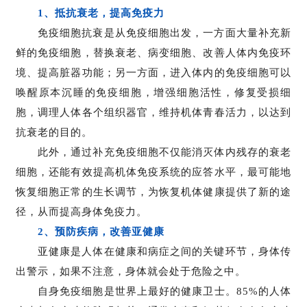
会
1、抵抗衰老，提高免疫力
展
免疫细胞抗衰是从免疫细胞出发，一方面大量补充新
活
鲜的免疫细胞，替换衰老、病变细胞、改善人体内免疫环
动
境、提高脏器功能；另一方面，进入体内的免疫细胞可以
唤醒原本沉睡的免疫细胞，增强细胞活性，修复受损细
胞，调理人体各个组织器官，维持机体青春活力，以达到
关
抗衰老的目的。
于
我
此外，通过补充免疫细胞不仅能消灭体内残存的衰老
们
细胞，还能有效提高机体免疫系统的应答水平，最可能地
恢复细胞正常的生长调节，为恢复机体健康提供了新的途
径，从而提高身体免疫力。
2、预防疾病，改善亚健康
亚健康是人体在健康和病症之间的关键环节，身体传
出警示，如果不注意，身体就会处于危险之中。
自身免疫细胞是世界上最好的健康卫士。85%的人体