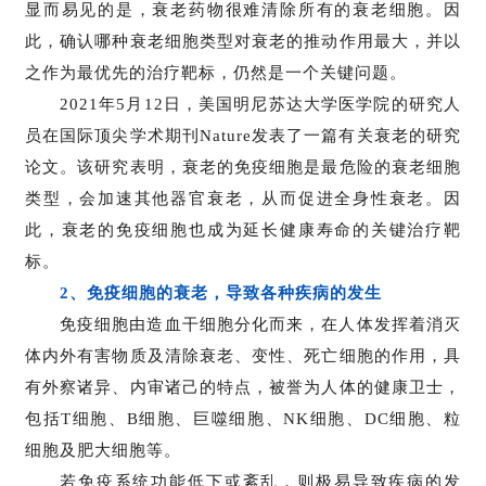
显而易见的是，衰老药物很难清除所有的衰老细胞。因
此，确认哪种衰老细胞类型对衰老的推动作用最大，并以
之作为最优先的治疗靶标，仍然是一个关键问题。
2021年5月12日，美国明尼苏达大学医学院的研究人
员在国际顶尖学术期刊Nature发表了一篇有关衰老的研究
论文。该研究表明，衰老的免疫细胞是最危险的衰老细胞
类型，会加速其他器官衰老，从而促进全身性衰老。因
此，衰老的免疫细胞也成为延长健康寿命的关键治疗靶
标。
2、免疫细胞的衰老，导致各种疾病的发生
免疫细胞由造血干细胞分化而来，在人体发挥着消灭
体内外有害物质及清除衰老、变性、死亡细胞的作用，具
有外察诸异、内审诸己的特点，被誉为人体的健康卫士，
首
页
包括T细胞、B细胞、巨噬细胞、NK细胞、DC细胞、粒
细胞及肥大细胞等。
若免疫系统功能低下或紊乱，则极易导致疾病的发