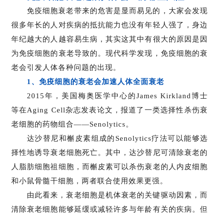
免疫细胞衰老带来的危害是显而易见的，大家会发现
很多年长的人对疾病的抵抗能力也没有年轻人强了，身边
年纪越大的人越容易生病，其实这其中有很大的原因是因
为免疫细胞的衰老导致的。现代科学发现，免疫细胞的衰
老会引发人体各种问题的出现。
1、免疫细胞的衰老会加速人体全面衰老
2015年，美国梅奥医学中心的James Kirkland博士
等在Aging Cell杂志发表论文，报道了一类选择性杀伤衰
老细胞的药物组合——Senolytics。
达沙替尼和槲皮素组成的Senolytics疗法可以能够选
择性地诱导衰老细胞死亡。其中，达沙替尼可清除衰老的
人脂肪细胞祖细胞，而槲皮素可以杀伤衰老的人内皮细胞
和小鼠骨髓干细胞，两者联合使用效果更强。
由此看来，衰老细胞是机体衰老的关键驱动因素，而
清除衰老细胞能够延缓或减轻许多与年龄有关的疾病。但