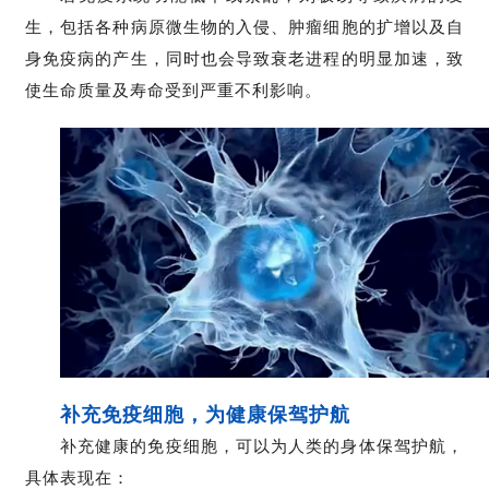
行
生，包括各种病原微生物的入侵、肿瘤细胞的扩增以及自
业
身免疫病的产生，同时也会导致衰老进程的明显加速，致
资
使生命质量及寿命受到严重不利影响。
讯
再
生
医
学
临
登录
注册
床
转
补充免疫细胞，为健康保驾护航
化
补充健康的免疫细胞，可以为人类的身体保驾护航，
具体表现在：