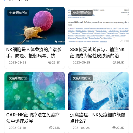
免疫细胞疗法
免疫细胞疗法
NK细胞是人体免疫的广谱杀
388位受试者参与，输注NK
手，防癌、抵御病毒、抗衰
细胞成为慢性皮肤病的治疗
老
方法
2023-03-23
23.8K
2023-05-25
26.1K
免疫细胞疗法
免疫细胞疗法
CAR-NK细胞疗法在免疫疗
远离癌症，NK免疫细胞能做
法中迅速发展
点什么？
2022-04-19
21.1K
2021-04-24
27.3K