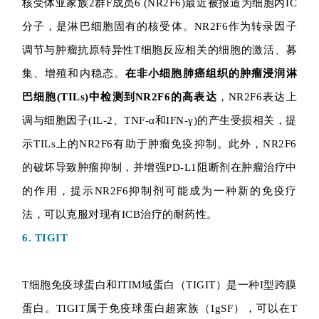
核受体亚家族2群F成员6 (NR2F6)最近被报道为细胞内IC
分子，是淋巴细胞固有的核受体。NR2F6作为转录因子
首
调节与肿瘤抗原特异性T细胞反应相关的细胞的激活、募
页
集、增殖和内稳态。
在非小细胞肺癌组织的肿瘤浸润淋
巴细胞(TILs)中检测到NR2F6的高表达
，NR2F6表达上
调与细胞因子(IL-2、TNF-α和IFN-γ)的产生受损相关，提
行
业
示TILs上的NR2F6有助于肿瘤免疫抑制。此外，NR2F6
资
的破坏导致肿瘤抑制，并增强PD-L1阻断剂在肿瘤治疗中
讯
的作用，提示NR2F6抑制剂可能成为一种新的免疫疗
法，可以克服对现有ICB治疗的耐药性。
再
6. TIGIT
生
医
学
T细胞免疫球蛋白和ITIM域蛋白（TIGIT）是一种I型跨膜
蛋白。TIGIT属于免疫球蛋白超家族（IgSF），可以在T