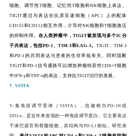
细胞、调节性T细胞、记忆性T细胞和NK细胞上表达。
临
登录
注册
床
TIGIT通过与表达在抗原呈递细胞（APC）上的配体
转
CD155和CD112相互作用，介导对NK细胞和T细胞激活
化
的抑制作用。
在人类肿瘤中，TIGIT被发现与多个IC分
子共表达，包括PD-1、TIM-3和LAG-3。
TIGIT、TIM-3
会
和PD-1的共同表达与患者的生存率低有关。同时阻断
展
TIGIT和PD-1信号通路可以增加肿瘤特异性CD8+T细胞
活
动
中IFN-γ和TNF-α的表达，支持抗TIGIT治疗的发展。
7. VISTA
关
V-集免疫调节受体（VISTA），也被称为PD-1H或
于
我
DD1α，是近年来发现的一种免疫调节蛋白。它主要表达
们
于淋巴器官和骨髓细胞，其结构与PD-L1相似。研究表
明，
表达VISTA的APC对CD4 +和CD8 + T细胞有抑制