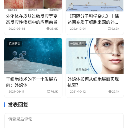
外泌体在皮肤过敏反应等变
《国际分子科学杂志》｜综
态反应性疾病中的应用前景
述间充质干细胞来源的外泌
体治疗癌症：机遇和挑战
2022-03-14
38.6K
2022-12-04
92.3K
临床研究
外泌体应用
干细胞技术的下一个发展方
外泌体如何从细胞层面实现
向：外泌体
抗衰？
2021-06-11
76.1K
2021-10-12
22.1K
发表回复
请登录后评论...