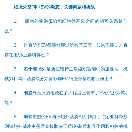
细胞外空间中EV的动态：关键问题和挑战
1.
细胞外囊泡(EV)和细胞外基质之间的相互关系是什
么？
2.
是否所有EV都能够穿过所有基底膜，如果不能，是否
存在组织/亚群特异性？
首
页
3.
鉴于细胞外基质在维持正常组织功能中的重要性，机
械力和局部基质成分如何影响EV-细胞外基质相互作用？
行
4.
细胞外基质的组成在多大程度上调节了EV的组成和功
业
资
能？
讯
5.
哪些类型的EV与细胞外基质相互作用，特定亚群释放
到细胞外基质中是否直接取决于质膜-基质相互作用和相关的机