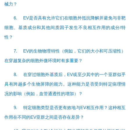
再
械力？
生
医
6.
EV是否具有允许它们在细胞外抵抗降解并避免与非靶
学
细胞、基质成分和其他间质因子发生不良相互作用的成分/特
性？
临
登录
注册
床
7.
EV的生物物理特性（例如，它们的大小和可压缩性）
转
在穿越复杂的细胞外微环境时有多重要？
化
8.
在穿过细胞外基质后，EV或至少其中的一个亚群似乎
具有跨越多个生物屏障的能力。这种能力是否受到特定病理情
会
况的影响（例如，血管通透性的增加）？
展
活
9.
特定细胞类型是否更有效地与EV相互作用？这种相互
动
作用在不同的EV亚群之间是否存在差异？