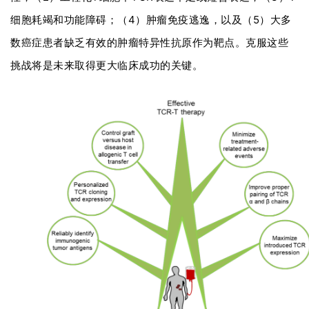
展
细胞耗竭和功能障碍；
（4）肿瘤免疫逃逸，以及（5）大多
活
动
数癌症患者缺乏有效的肿瘤特异性抗原作为靶点。
克服这些
挑战将是未来取得更大临床成功的关键。
关
于
我
们