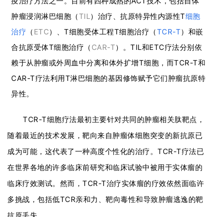
疫治疗方法之一。目前有四种成熟的ACT技术，包括自体
肿瘤浸润淋巴细胞（
TIL
）治疗、抗原特异性内源性T
细胞
治疗
（
ETC
）、T细胞受体工程T细胞治疗（
TCR-T
）和嵌
合抗原受体T细胞治疗（
CAR-T
）。TIL和ETC疗法分别依
赖于从肿瘤或外周血中分离和体外扩增T细胞，而TCR-T和
CAR-T疗法利用T淋巴细胞的基因修饰赋予它们肿瘤抗原特
异性。
TCR-T细胞疗法最初主要针对共同的肿瘤相关肽靶点，
随着最近的技术发展，靶向来自肿瘤体细胞突变的新抗原已
成为可能，这代表了一种高度个性化的治疗。TCR-T疗法已
在世界各地的许多临床前研究和临床试验中被用于实体瘤的
临床疗效测试。然而，TCR-T治疗实体瘤的疗效依然面临许
多挑战，包括低TCR亲和力、靶向毒性和导致肿瘤逃逸的靶
抗原丢失。