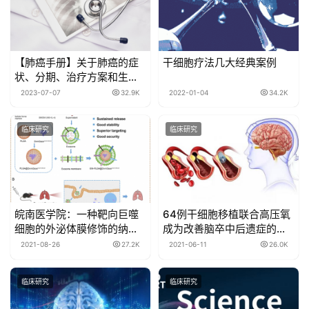
【肺癌手册】关于肺癌的症
干细胞疗法几大经典案例
状、分期、治疗方案和生存
率，这篇文总结全了！
2023-07-07
32.9K
2022-01-04
34.2K
临床研究
临床研究
皖南医学院：一种靶向巨噬
64例干细胞移植联合高压氧
细胞的外泌体膜修饰的纳米
成为改善脑卒中后遗症的新
药物，用于治疗过敏性哮喘
途径
2021-08-26
27.2K
2021-06-11
26.0K
临床研究
临床研究