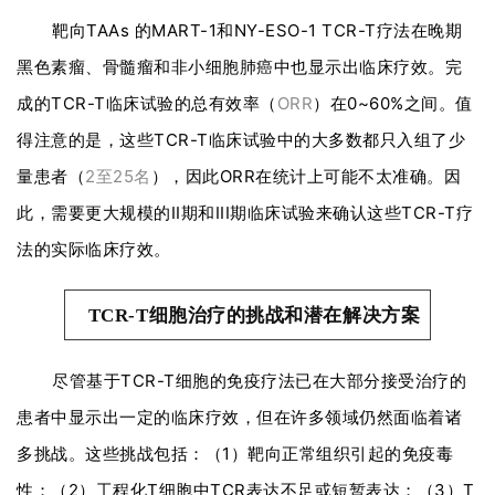
业
资
靶向TAAs 的MART-1和NY-ESO-1 TCR-T疗法在晚期
讯
黑色素瘤、骨髓瘤和非小细胞肺癌中也显示出临床疗效。完
成的TCR-T临床试验的总有效率（
ORR
）在0~60%之间。值
得注意的是，这些TCR-T临床试验中的大多数都只入组了少
再
生
量患者（
2至25名
），因此ORR在统计上可能不太准确。因
医
此，需要更大规模的II期和III期临床试验来确认这些TCR-T疗
学
法的实际临床疗效。
临
TCR-T细胞治疗的挑战和潜在解决方案
登录
注册
床
转
尽管基于TCR-T细胞的免疫疗法已在大部分接受治疗的
化
患者中显示出一定的临床疗效，但在许多领域仍然面临着诸
多挑战。
这些挑战包括：
（1）靶向正常组织引起的免疫毒
会
性；
（2）工程化T细胞中TCR表达不足或短暂表达；
（3）T