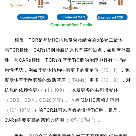
相反，TCR是与MHC抗原复合物结合的α/β异二聚体。
与TCR相比，CARs识别肿瘤抗原具有某些缺点，如肿瘤外毒
性。与CARs相比，TCRs在基于T细胞的治疗中具有一些结
构性优势，例如其受体结构中有更多的亚单位（
10：1
），免
疫受体基于酪氨酸的激活基序（
ITAMs
）更多（
10：3
），对
抗原的依赖性更小（
1：100
），以及更多的共刺激受体
（
CD3，CD4，CD28等等
）。具有低MHC亲和力范围
4
6
-1
（
10
-10
M
）的TCR就可以有效的激活T细胞，相反，
6
9
-1
CARs需要更高的亲和力范围（
10
-10
M
）。