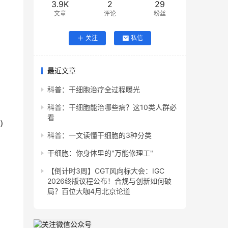
3.9K
2
29
文章
评论
粉丝
关注
私信
最近文章
科普：干细胞治疗全过程曝光
科普：干细胞能治哪些病？这10类人群必
看
c）
科普：一文读懂干细胞的3种分类
干细胞：你身体里的"万能修理工"
【倒计时3周】CGT风向标大会：IGC
2026终版议程公布！合规与创新如何破
局？百位大咖4月北京论道