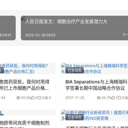
人民日报发文：细胞治疗产业发展潜力大
8 09:51
2023-02-28 09:55
下
态
行业动态
胞首药获批，我何时用得
BIA Separations与上海精瑞科
附已上市细胞产品价格汇
学签署长期中国战略合作协议
-24
30.5K
0
0
0
2021-11-25
30.7K
1
0
态
行业动态
物脐带间充质干细胞制剂