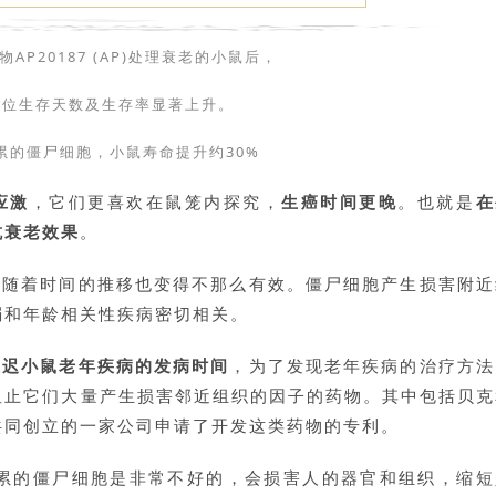
AP20187 (AP)处理衰老的小鼠后，
中位生存天数及生存率显著上升。
累的僵尸细胞，小鼠寿命提升约30%
应激
，它们更喜欢在鼠笼内探究，
生癌时间更晚
。也就是
在
抗衰老效果
。
是随着时间的推移也变得不那么有效。僵尸细胞产生损害附近
弱和年龄相关性疾病密切相关。
推迟小鼠老年疾病的发病时间
，为了发现老年疾病的治疗方法
阻止它们大量产生损害邻近组织的因子的药物。其中包括贝克
共同创立的一家公司申请了开发这类药物的专利。
老而积累的僵尸细胞是非常不好的，会损害人的器官和组织，缩