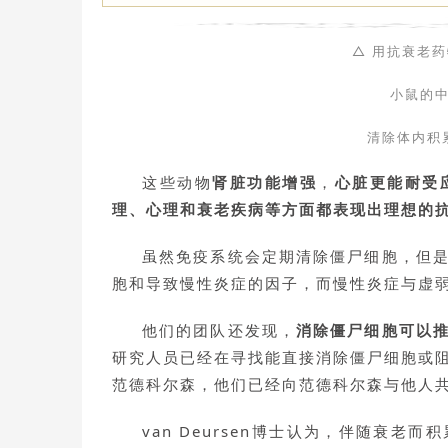
△ 用抗衰老药物
小鼠的
清除体内积
这些动物
肾脏功能增强
，
心脏更能耐受
理、心理和衰老疾病等方面都表现出理想的
虽然免疫系统会定期清除僵尸细胞，但
胞和导致慢性炎症的因子，而慢性炎症与虚
他们的团队还发现，
消除僵尸细胞可以
研究人员已经在寻找能直接消除僵尸细胞或
范德科尔森，他们已经向范德科尔森与他人
van Deursen博士认为，伴随衰