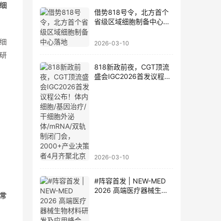
细
借势818号令，北方首个
省级区域细胞制备中心落
地
细
2026-03-10
研
818新政前夜，CGT顶流
盛会IGC2026首发议程公
布！体内细胞/基因治疗/
干细胞外泌体/mRNA/双
轨制闭门会，2000+产业
决策者4月齐聚北京
2026-03-10
#阵容首发 | NEW-MED
2026 高端医疗器械生物
常
材料研发及应用峰会 北京
·3月17日