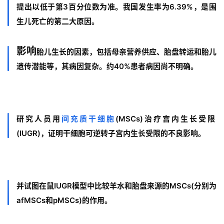
提出以低于第3百分位数为准。我国发生率为6.39%，是围
生儿死亡的第二大原因。
影响
胎儿
生长的因素，包括母亲营养供应、胎盘转运和
胎儿
遗传潜能等，其病因复杂。约40%患者病因尚不明确。
研究人员用
间充质干细胞
(MSCs)治疗宫
内生长受限
(IUGR)，证明干细胞可逆转子宫内生长受限的不良影响。
并试图在鼠IUGR模型中比较羊水和胎盘来源的MSCs(分别为
afMSCs和pMSCs)的作用。