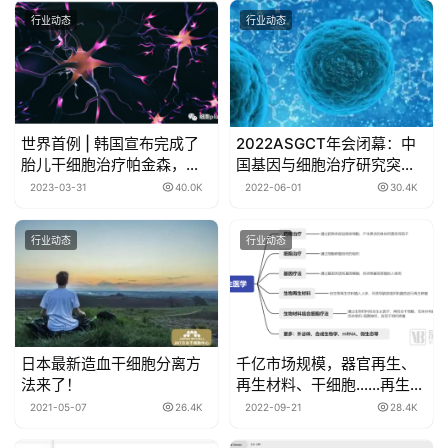
行业动态
行业动态
世界首例 | 韩国宣布完成了
2022ASGCT年会闭幕：中
胎儿干细胞治疗帕金森，效
国基因与细胞治疗研究突飞
果良好，超10年抑制帕金森
猛进
2023-03-31
40.0K
2022-06-01
30.4K
进展！
行业动态
行业动态
日本最新造血干细胞分离方
千亿市场规模，器官再生、
法来了！
再生材料、干细胞……再生医
学全面开花
2021-05-07
26.4K
2022-09-21
28.4K