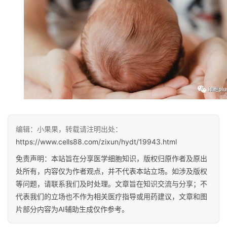
学
临
登录
注册
床
转
化
会
编辑：小果果，转载请注明出处：
展
https://www.cells88.com/zixun/hydt/19943.html
活
动
免责声明：本站旨在分享医学细胞知识，版权归原作者及原出
处所有，内容仅为作者观点，并不代表本站立场。如涉及版权
等问题，请联系我们及时处理。文章旨在知识交流与分享；不
关
代表我们的立场也不作为相关医疗指导或用药建议，文章和图
于
片部分内容为AI辅助生成仅作参考。
我