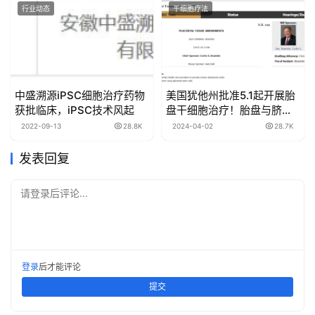
行业动态
干细胞疗法
中盛溯源iPSC细胞治疗药物
美国犹他州批准5.1起开展胎
获批临床，iPSC技术风起
盘干细胞治疗！胎盘与脐带
干细胞能治疗哪些疾病？
2022-09-13
28.8K
2024-04-02
28.7K
发表回复
请登录后评论...
登录
后才能评论
提交