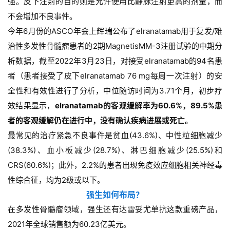
强。皮下注射的目的则是允许使用比静脉注射更高的剂量，而
不会增加不良事件。
今年6月份的ASCO年会上辉瑞公布了elranatamab用于复发/难
治性多发性骨髓瘤患者的2期MagnetisMM-3注册试验的中期分
析数据，截至2022年3月23日，对接受elranatamab的94名患
者（患者接受了皮下elranatamab 76 mg每周一次注射）的安
全性和有效性进行了分析，中位随访时间为3.71个月，初步疗
效结果显示，
elranatamab的客观缓解率为60.6%，89.5%患
者的客观缓解仍在进行中，没有确认疾病进展或死亡。
最常见的治疗紧急不良事件是贫血(43.6%)、中性粒细胞减少
(38.3%)、血小板减少(28.7%)、淋巴细胞减少(25.5%)和
CRS(60.6%)；此外，2.2%的患者出现免疫效应细胞相关神经毒
性综合征，均为2级或以下。
强生如何布局？
在多发性骨髓瘤领域，强生还有达雷妥尤单抗这款重磅产品，
2021年全球销售额为60.23亿美元。