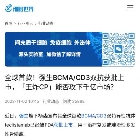
首页
行业资讯
行业动态
全球首款！强生BCMA/CD3双抗获批上
市，「王炸CP」能否攻下千亿市场？
2022-11-02 10:45
行业动态
阅读 25888
近日，
强生
旗下杨森宣布其全球首款
BCMA
/
CD3
双特异性抗体
teclistamab已经被FDA
获批上市
，用于治疗复发或难治性多发
性骨髓瘤。