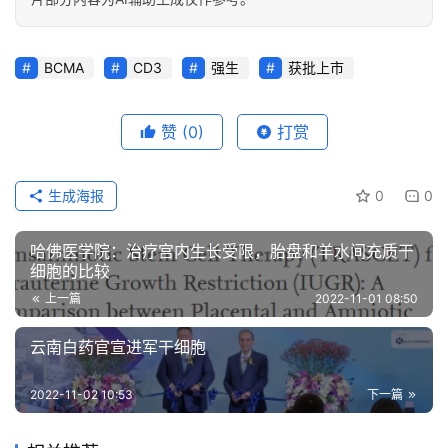
BCMA
CD3
强生
获批上市
赞
(0)
打赏
生成海报
0
0
哈佛医学院：治疗宫内生长受限，胎盘和羊水间充质干
细胞的比较
上一篇
2022-11-01 08:50
云南白药官宣进军干细胞
2022-11-02 10:53
下一篇