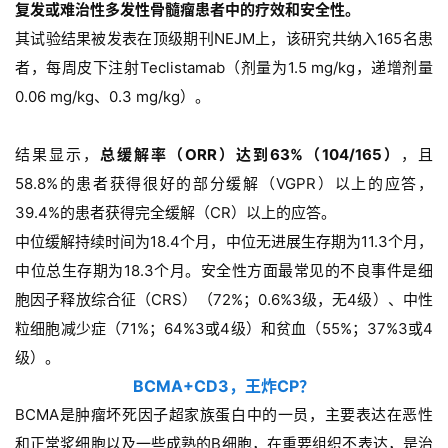
复发或难治性多发性骨髓瘤患者中的疗效和安全性。
其试验结果被发表在顶级期刊NEJM上，该研究共纳入165名患
者，每周皮下注射Teclistamab（剂量为1.5 mg/kg，递增剂量
0.06 mg/kg、0.3 mg/kg）。
结果显示，
总缓解率（ORR）达到63%（104/165）
，且
58.8%的患者获得很好的部分缓解（VGPR）以上的应答，
39.4%的患者获得完全缓解（CR）以上的应答。
中位缓解持续时间为18.4个月，中位无进展生存期为11.3个月，
中位总生存期为18.3个月。安全性方面最常见的不良事件是细
胞因子释放综合征（CRS）（72%；0.6%3级，无4级）、中性
粒细胞减少症（71%；64%3或4级）和贫血（55%；37%3或4
级）。
BCMA+CD3，王炸CP？
BCMA是肿瘤坏死因子超家族蛋白中的一员，主要表达在恶性
和正常浆细胞以及一些成熟的B细胞，在重要组织不表达，是治