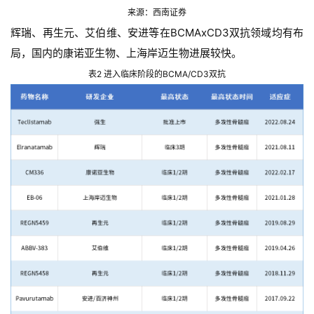
来源：西南证券
行
业
辉瑞、再生元、艾伯维、安进等在BCMAxCD3双抗领域均有布
资
局，国内的康诺亚生物、上海岸迈生物进展较快。
讯
表2 进入临床阶段的BCMA/CD3双抗
再
生
医
学
临
登录
注册
床
转
化