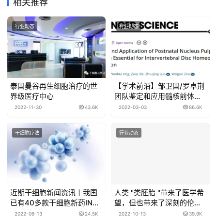
相关推荐
行业动态
行业动态
泰国曼谷再生细胞治疗的世
【学术前沿】邹卫国/罗卓荆
界级医疗中心
团队鉴定和应用髓核前体细
胞治疗椎间盘退变
2022-11-30
43.6K
2022-03-03
86.6K
干细胞疗法
行业动态
近期干细胞新闻资讯丨我国
人类 "类胚胎 "带来了医学希
已有40多款干细胞新药IND
望，但也带来了深刻的伦理
获受理
挑战
2022-06-13
24.5K
2022-10-13
39.9K