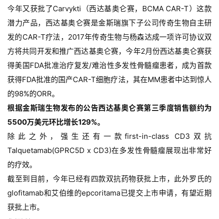
今年又获批了Carvykti（西达基奥仑赛，BCMA CAR-T）这款
潜力产品，西达基奥仑赛是金斯瑞旗下子公司传奇生物自主研
发的CAR-T疗法，2017年传奇生物与杨森达成一项许可协议双
方将共同开发和推广西达基奥仑赛，今年2月份西达基奥仑赛获
得美国FDA批准治疗复发/难治性多发性骨髓瘤患者，成为首款
获得FDA批准的国产CAR-T细胞疗法，其在MM患者中达到惊人
的98%的ORR。
根据金斯瑞生物发布的公告西达基奥仑赛第三季度销售额约为
5500万美元环比增长129%。
除此之外，强生还有一款first-in-class CD3双抗
Talquetamab(GPRC5D x CD3)在多发性骨髓瘤展现出非常好
的疗效。
截至到目前，今年已经有四款双抗药物获批上市，此外罗氏的
glofitamab和艾伯维的epcoritama已提交上市申请，有望近期
获批上市。