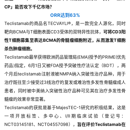
CP」能否攻下千亿市场？
ORR达到63%
Teclistamab的商品名TECVAYLI®，是一款完全人源化，同时
靶向BCMA与T细胞表面CD3受体的双特异性抗体，
可将CD3阳
性T细胞募集至表达BCMA的骨髓瘤细胞附近，从而激发T细胞
杀伤肿瘤细胞。
Teclistamab最早获得欧洲药品管理局(EMA)授予的PRIME(优先
药品)指定，6月1日又被FDA授予突破性疗法认定（BDT），两
个月后teclistamab注射液被NMPA纳入突破性治疗品种，用于
治疗既往至少接受过3线治疗的复发或难治性多发性骨髓瘤成人
患者，同时被中美纳入突破性治疗品种可见其在治疗多发性骨
髓瘤的效果非常显著。
Teclistamab的获批是基于MajesTEC-1研究的积极结果，这是
一项开放标签、多中心、I/II期临床试验（登记号：
NCT03145181、NCT04557098），
旨在评价Teclistamab在