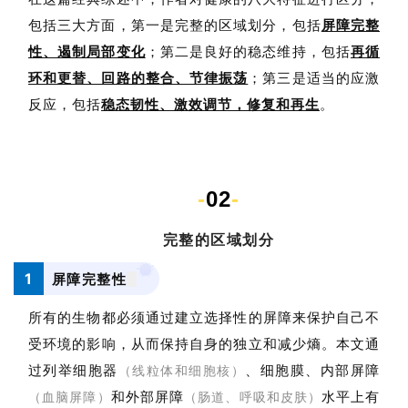
包括三大方面，第一是完整的区域划分，包括
屏障完整
性、遏制局部变化
；第二是
良好的稳态维持，包括
再循
环和更替、回路的整合、节律振荡
；第三是
适当的应激
反应，包括
稳态韧性、激效调节，修复和再生
。
-
02
-
完整的区域划分
1
屏障完整性
所有的生物都必须通过建立选择性的屏障来保护自己不
受环境的影响，从而保持自身的独立和减少熵。本文通
过列举细胞器
、细胞膜、内部屏障
（线粒体和细胞核）
和外部屏障
水平上有
（血脑屏障）
（肠道、呼吸和皮肤）