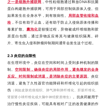
之一是细胞外捕获网
，中性粒细胞通过释放DNA和抗菌
蛋白构建胞外捕获网，可用于局部控制病原体入侵。但
如果发生在全身水平，则有致病性。
局部血管收缩和血
栓
，不仅有助于止血，还有助于防止入侵病原体传播和
毒素扩散。
囊泡化
是较慢过程，异物被成纤维细胞和胶
原蛋白包围，通过异物反应将其与健康组织隔离。碎
片、寄生虫入侵和肿瘤抑制期间通常会发生这个过程。
2.3
炎症的自限性
在生理环境中，炎症在空间和时间上受到多种机制的限
制。
空间限制，确保炎症的局部作用，避免继发的全身
反应。时间限制或消退，是消除炎症的主要原因
。炎症
消退，避免了久性器官功能障碍和纤维化引起的组织损
伤
（
例如皮肤疤痕组织、肺气肿和肺纤维化、肝脏纤维化、
。抗炎药被用于
肾脏肾小球纤维化或大脑中神经胶质增生
）
治疗慢性炎症疾病，可能具有相对广泛的改善健康的作