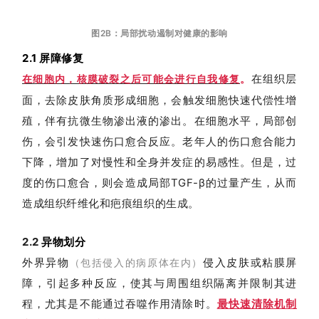
图2B：
局部扰动遏制对健康的影响
2.1
屏障修复
在组织层
在细胞内，核膜破裂之后可能会进行自我修复
。
面，去除
皮肤
角质形成细胞，会触发细胞快速代偿性增
殖，伴有抗微生物渗出液的渗出。在细胞水平，局部创
伤，会引发快速伤口愈合反应。老年人的伤口愈合能力
下降，增加了对慢性和全身并发症的易感性。但是，过
度的伤口愈合，则会造成
局部TGF-β的过量产生，从而
造成
组织纤维化和疤痕组织的生成。
2.2
异物划分
外界异物
侵入皮肤或粘膜屏
（包括侵入的病原体在内）
障，引起多种反应，使其与周围组织隔离并限制其进
程，尤其是不能通过吞噬作用清除时。
最快速清除机制