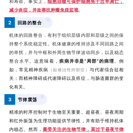
和寿命。事实上，
细胞自噬可保护细胞免于过早凋亡，
会
减少炎症，并改善抗肿瘤免疫监视
。
展
活
2
回路的整合
动
机体的回路整合，有利于组织层级内部和层级之间的保
持整个系统稳定性。
机体健康的维持涉及不同回路之间
关
的串扰，并与中枢和外周生物节律波动同步，以及稳态
于
整合水平。
这意味着，
疾病并非是“局部”的病理
。例
我
如，常见精神疾病
与代谢综合征相
（如难治性抑郁症）
们
关；而精神障碍或代谢障碍以及癌症，与肠道菌群的变
化有关。
3
节律震荡
精准的时序控制对于生物至关重要。超昼夜、昼夜周期
和红外振荡为生理功能提供节律性，并有助于维持机体
内稳态。然而，
最受关注的生物节律，莫过于昼夜
律
节