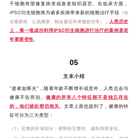
干细胞
有望修复病变或衰老组织器官
。在临床方面，
iPSC衍生细胞将为诸多疾病带来新的细胞治疗手段
（包
，
人类历史
含糖尿病、心肌梗塞、帕金森症和脊髓损伤等）
上，第一项成功利用iPSC衍生细胞进行治疗的案例是老
年黄斑变性
。
05
-
-
文末小结
“逝者如斯夫”，随着年龄不断增长或意外，人类总会与
健康不告而别。
健康的所有八个特征都不是独立存在
的，他们彼此密切相关
。
文章上面也提到了，健康的特
征可分为三大类型：
（1）完整的区域划分：屏障的完整性、遏制局部变化。