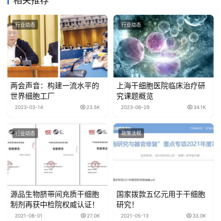
相关推荐
行业动态
行业动态
两会声音：构建一流水平的
上海干细胞医院临床治疗研
世界细胞工厂
究课题概览
2023-03-14
23.5K
2023-06-29
34.1K
行业动态
政策法规
源品生物脐带间充质干细胞
国家拨款五亿元用于干细胞
制剂再获中检院权威认证！
研究！
2021-08-01
27.0K
2021-05-13
33.0K