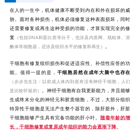
在人的一生中，机体健康不断受到内在和外在损坏的威
胁。面对各种损伤，机体必须修复这种表面损坏，同时
还需要修复或再生这种受损的功能，才算实现完全的修
复
（
包括DNA和蛋白质等分子，也涉及内质网、线粒体、溶
。
酶体等细胞器，还涉及组织水平的修复和再生
）
干细胞有修复组织
损伤
和促进适应性、补偿性应答的功
能。值得一提的是，
干细胞居然在成年大脑中也存在
（步步先生注：以前成人体内到底有没有神经干细胞，人们
。神经干细胞有自我更新能力，并且能够
是比较怀疑的）
生成终末分化的神经元和胶质细胞，
不过，大部分组织
特异性干细胞是无法产生整个器官的，除肝脏外，肝脏
干细胞能够产生具有完备功能的肝小叶。
随着年龄的增
长，干细胞修复或复原成年组织的能力会逐渐下降
。