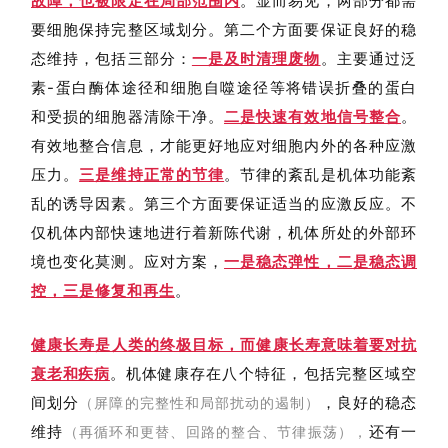
故障，也被限定在局部范围内
。显而易见，两部分都需
要细胞保持完整区域划分。第二个方面要保证
良好的稳
态维持，包括三部分
：
一是及时清理废物
。主要通过泛
素-蛋白酶体途径和细胞自噬途径等将错误折叠的蛋白
和受损的细胞器清除干净。
二是快速有效地信号整合
。
有效地整合信息，才能更好地应对细胞内外的各种应激
压力。
三是维持正常的节律
。节律的紊乱是机体功能紊
乱的诱导因素。第三个方面要保证适当的应激反应。不
仅机体内部快速地进行着新陈代谢，机体所处的外部环
境也变化莫测。应对方案，
一是稳态弹性，二是稳态调
控，三是修复和再生
。
健康长寿是人类的终极目标，而健康长寿意味着要对抗
健康存在
八个
特征，包括完整区域空
衰老和疾病
。机体
间划分
，良好的稳态
（屏障的完整性和局部扰动的遏制）
维持
还有一
（再循环和更替、回路的整合、节律振荡），