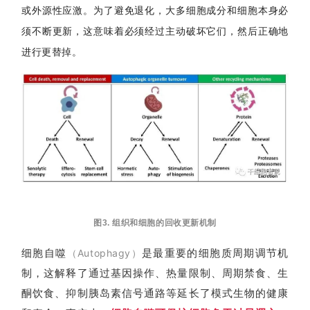
或外源性应激。为了避免退化，大多细胞成分和细胞本身必
行
业
须不断更新，这意味着必须经过主动破坏它们，然后正确地
资
进行更替掉。
讯
再
生
医
学
临
图3. 组织和细胞的回收更新机制
登录
注册
床
细胞自噬
是最重要的细胞质周期调节机
（Autophagy）
转
化
制，这解释了通过基因操作、热量限制、
周期
禁食、生
酮饮食、抑制胰岛素信号通路等延长了模式生物的健康