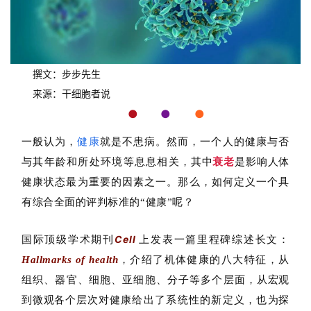
撰文：步步先生
来源：干细胞者说
●  
●    
●
一般认为，
健康
就是不患病。然而，一个人的健康与否
与其年龄和所处环境等息息相关
，其中
衰老
是影响人体
健康状态最为重要的因素之一。那么，如何定义一个具
有综合全面的评判标准的“健康”呢？
国际顶级学术期刊
上发表一篇里程碑综述长文：
Cell
，介绍了机体健康的八大特征，从
Hallmarks of health
组织、器官、细胞、亚细胞、分子等多个层面，
从宏观
对健康给出了系统性的新定义，也
到微观各个层次
为探