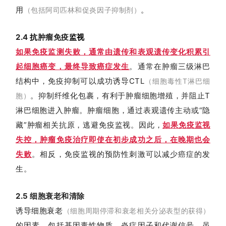
用
。
（包括阿司匹林和促炎因子抑制剂）
2.4
抗
肿瘤免疫
监视
如果免疫监测失败，通常由遗传和表观遗传变化积累引
起细胞癌变，最终导致癌症发生
。
通常在肿瘤三级淋巴
结构中，免疫抑制可以成功诱导CTL
（细胞毒性T淋巴细
。抑制纤维化包裹，有利于肿瘤细胞增殖，并阻止T
胞）
淋巴细胞进入肿瘤。肿瘤细胞，通过表观遗传主动或“隐
藏”肿瘤相关抗原，逃避免疫监视。因此，
如果免疫监视
失控，肿瘤免疫治疗即使在初步成功之后，在晚期也会
失败
。相反，免疫监视的预防性刺激可以减少癌症的发
生。
2.5
细胞衰老和清除
诱导细胞衰老
（细胞周期停滞和衰老相关分泌表型的获得）
的因素，包括基因毒性物质、炎症因子和代谢信号。虽