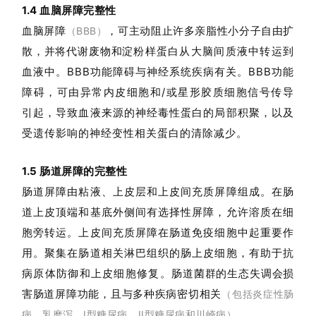
1.4 血脑屏障完整性
血脑屏障
，
可主动阻止许多亲脂性小分子自由扩
（BBB）
散，并将代谢废物和淀
粉样蛋白从大脑间质液中转运到
血液中。BBB功能障碍与神经系统疾病有关。BBB功能
障碍，可由异常内皮细胞和/或星形胶质细胞信号传导
引起，导致血液来源的神经毒性蛋白的局部积聚，以及
受遗传影响的神经变性相关蛋白的清除减少。
1.5 肠道屏障的完整性
肠道屏障由粘液、上皮层和上皮间充质屏障组成。在肠
道上皮顶端和基底外侧间有选择性屏障，允许溶质在细
胞旁转运。上皮间充质屏障在肠道免疫细胞中起重要作
用。聚集在肠道相关淋巴组织的肠上皮细胞，有助于抗
病原体防御和上皮细胞修复。
肠道菌群的生态失调会损
害肠道屏障功能，且与多种疾病密切相关
（
包括炎症性肠
。
病、乳糜泻、I型糖尿病、II型糖尿病和川崎病
）