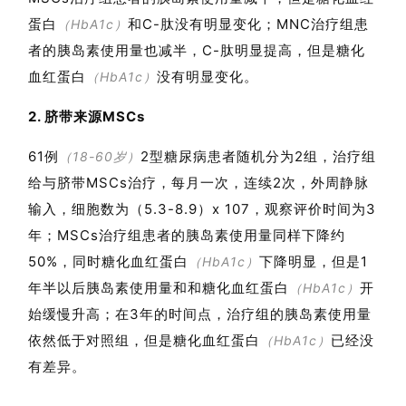
讯
蛋白
和C-肽没有明显变化；MNC治疗组患
（HbA1c）
者的胰岛素使用量也减半，C-肽明显提高，但是糖化
血红蛋白
没有明显变化
。
（HbA1c）
再
生
2. 脐带来源MSCs
医
学
61例
2型糖尿病患者随机分为2组，治疗组
（18-60岁）
给与脐带MSCs治疗，每月一次，连续2次，外周静脉
输入，细胞数为（
5.3-8.9
）x 107，观察评价时间为3
临
年；MSCs治疗组患者的胰岛素使用量同样下降约
登录
注册
床
50%，同时糖化血红蛋白
下降明显，但是1
（HbA1c）
转
年半以后胰岛素使用量和和糖化血红蛋白
开
（HbA1c）
化
始缓慢升高；在3年的时间点，治疗组的胰岛素使用量
依然低于对照组，但是糖化血红蛋白
已经没
（HbA1c）
会
有差异
。
展