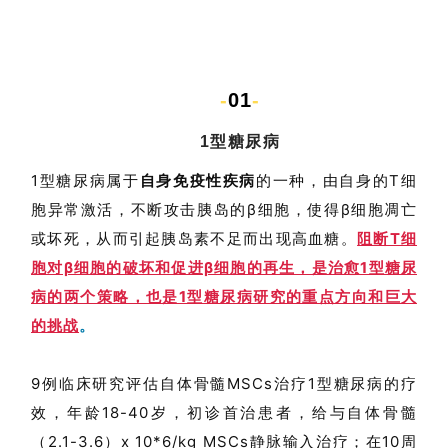
-
01
-
1型糖尿病
1型糖尿病属于
自身免疫性疾病
的一种，由自身的T细
胞异常激活，不断攻击胰岛的β细胞，使得β细胞凋亡
或坏死，从而引起胰岛素不足而出现高血糖。
阻断T细
胞对β细胞的破坏和促进β细胞的再生，是治愈1型糖尿
病的两个策略，也是1型糖尿病研究的重点方向和巨大
的挑战
。
9例临床研究评估自体骨髓MSCs治疗1型糖尿病的疗
效，年龄18-40岁，初诊首治患者，给与自体骨髓
（
2.1-3.6
）x 10*6/kg MSCs静脉输入治疗；在10周