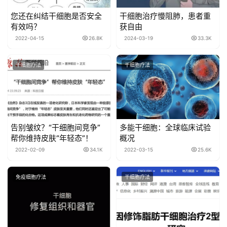
您还在纠结干细胞是否安全
干细胞治疗慢阻肺，患者重
有效吗？
获自由
2022-04-15
26.8K
2024-03-19
33.3K
干细胞疗法
干细胞疗法
告别皱纹？“干细胞间竞争”
多能干细胞：全球临床试验
帮你维持皮肤“年轻态”！
概况
2022-02-09
34.1K
2022-03-15
25.6K
免疫细胞疗法
干细胞疗法