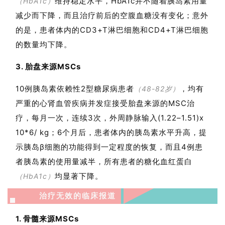
维持稳定水平，HbA1c并不随着胰岛素用量
（HbA1c）
减少而下降，而且治疗前后的空腹血糖没有变化；意外
的是，患者体内的CD3+T淋巴细胞和CD4+T淋巴细胞
的数量均下降
。
3. 胎盘来源MSCs
10例胰岛素依赖性2型糖尿病患者
，均有
（48-82岁）
严重的心肾血管疾病并发症接受胎盘来源的MSC治
疗，每月一次，连续3次，外周静脉输入(1.22–1.51)x
10*6/ kg；6个月后，患者体内的胰岛素水平升高，提
示胰岛β细胞的功能得到一定程度的恢复，而且4例患
者胰岛素的使用量减半，所有患者的糖化血红蛋白
均显著下降
。
（HbA1c）
治疗无效的临床报道
1. 骨髓来源MSCs