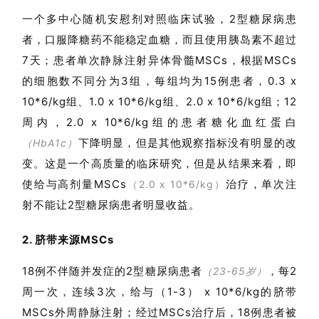
一个多中心随机安慰剂对照临床试验，2型糖尿病患
者，口服降糖药不能稳定血糖，而且使用胰岛素不超过
7天；患者单次静脉注射异体骨髓MSCs，根据MSCs
的细胞数不同分为3组，每组均为15例患者，0.3 x
10*6/kg组、1.0 x 10*6/kg组、2.0 x 10*6/kg组；12
周内，2.0 x 10*6/kg组的患者糖化血红蛋白
下降明显，但是其他观察指标没有明显的改
（HbA1c）
变。这是一个高质量的临床研究，但是从结果来看，即
使给与高剂量MSCs
治疗，单次注
（2.0 x 10*6/kg）
射不能让2型糖尿病患者明显收益。
2. 脐带来源MSCs
18例不伴随并发症的2型糖尿病患者
，每2
（23-65岁）
周一次，连续3次，给与（1-3） x 10*6/kg的脐带
MSCs外周静脉注射；经过MSCs治疗后，18例患者被