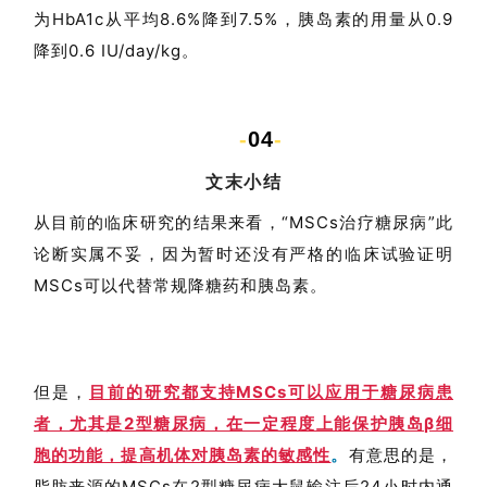
为HbA1c从平均8.6%降到7.5%，胰岛素的用量从0.9
降到0.6 IU/day/kg
。
-
04
-
文末小结
从目前的临床研究的结果来看
，“MSCs治疗糖尿病”此
论断实属不妥，因为暂时还没有严格的临床试验证明
MSCs可以代替常规降糖药和胰岛素。
但是，
目前的研究都支持MSCs可以应用于糖尿病患
者，尤其是2型糖尿病，在一定程度上能保护胰岛β细
胞的功能，提高机体对胰岛素的敏感性
。
有意思的是，
脂肪来源的MSCs在2型糖尿病大鼠输注后24小时内通