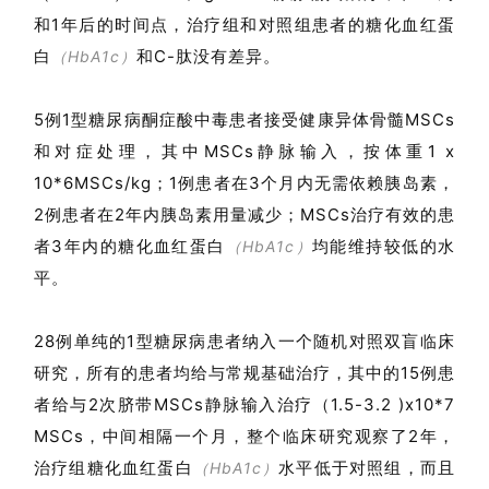
和1年后的时间点，治疗组和对照组患者的糖化血红蛋
白
和C-肽没有差异
。
（HbA1c）
5例1型糖尿病酮症酸中毒患者接受健康异体骨髓MSCs
和对症处理，其中MSCs静脉输入，按体重1 x
10*6MSCs/kg；1例患者在3个月内无需依赖胰岛素，
2例患者在2年内胰岛素用量减少；MSCs治疗有效的患
者3年内的糖化血红蛋白
均能维持较低的水
（HbA1c）
平
。
28例单纯的1型糖尿病患者纳入一个随机对照双盲临床
研究，所有的患者均给与常规基础治疗，其中的15例患
者给与2次脐带MSCs静脉输入治疗（1.5-3.2 )x10*7
MSCs，中间相隔一个月，整个临床研究观察了2年，
治疗组糖化血红蛋白
水平低于对照组，而且
（HbA1c）