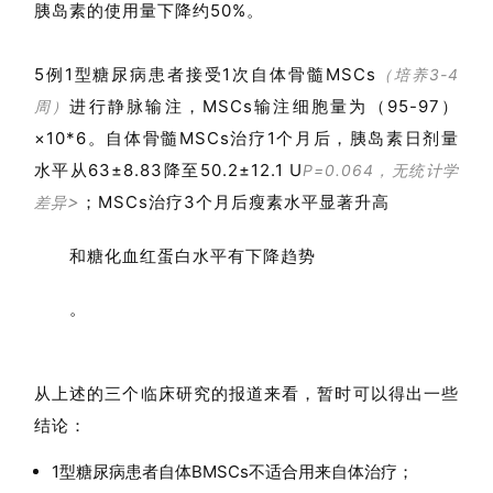
胰岛素的使用量下降约50%
。
5例1型糖尿病患者接受1次自体骨髓MSCs
（培养3-4
进行静脉输注，MSCs输注细胞量为（95-97）
周）
×10*6。自体骨髓MSCs治疗1个月后，胰岛素日剂量
水平从63±8.83降至50.2±12.1 U
P=0.064，无统计学
>
；MSCs治疗3个月后瘦素水平显著升高
差异
和糖化血红蛋白水平有下降趋势
。
从上述的三个临床研究的报道来看，暂时可以得出一些
结论：
1型糖尿病患者自体BMSCs不适合用来自体治疗；