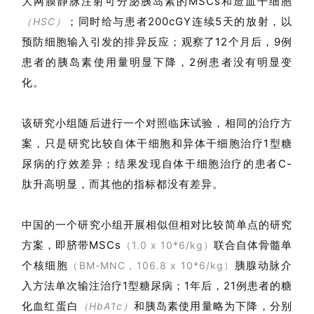
大网膜静脉注射可分泌胰岛素的MSCs和造血干细胞
；同时给与患者200cGY连续5天的放射，以
（HSC）
预防细胞输入引发的排异反应；
观察了12个月后，9例
患者的胰岛素使用量明显下降，2例患者没有明显变
化
。
该研究小组随后进行一个对照临床试验，相同的治疗方
案，只是研究比较自体干细胞和异体干细胞治疗1型糖
尿病的疗效差异；结果发现自体干细胞治疗的患者C-
肽升高明显，而其他的指标都没有差异
。
中国的一个研究小组开展相似但相对比较简单点的研究
方案，即脐带MSCs
联合自体骨髓单
（1.0 x 10*6/kg）
个核细胞
胰腺动脉介
（BM-MNC，106.8 x 10*6/kg）
入方法单次输注治疗1型糖尿病；1年后，21例患者的糖
化血红蛋白
和胰岛素使用量略为下降，分别
（HbA1c）