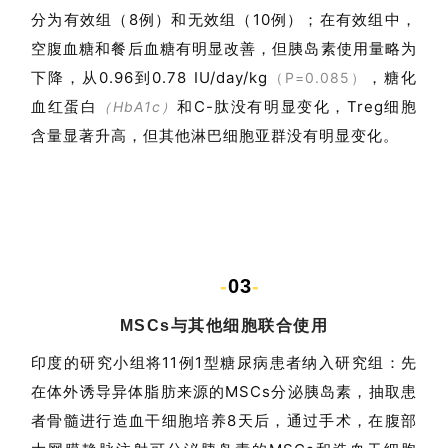
分为有效组（8例）和无效组（10例）；在有效组中，
空腹血糖和餐后血糖有明显改善，但胰岛素使用量略为
下降，从0.96到0.78 IU/day/kg
，糖化
（P=0.085）
血红蛋白
和C-肽没有明显变化，Treg细胞
（HbA1c）
含量显著升高，但其他淋巴细胞亚群没有明显变化
。
-
03
-
MSCs与其他细胞联合使用
印
度的研究小组将
11
例1型糖尿病患者纳入研究组：
先
在体外诱导异体脂肪来源的MSCs分泌胰岛素，抽取患
者骨髓进行造血干细胞培养8天后，通过手术，在腹部