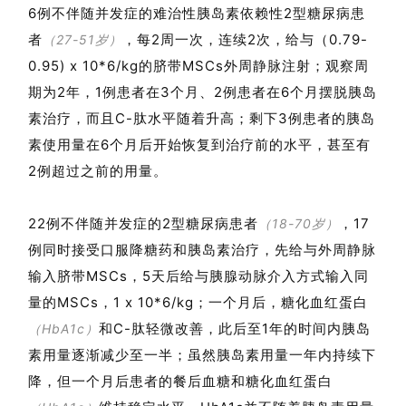
活
6例不伴随并发症的难治性胰岛素依赖性2型糖尿病患
动
者
，每2周一次，连续2次，给与（
0.79-
（27-51岁）
0.95
) x 10*6/kg的脐带MSCs外周静脉注射；观察周
期为2年，1例患者在3个月、2例患者在6个月摆脱胰岛
关
于
素治疗，而且C-肽水平随着升高；剩下3例患者的胰岛
我
素使用量在6个月后开始恢复到治疗前的水平，甚至有
们
2例超过之前的用量
。
22例不伴随并发症的2型糖尿病患者
，17
（18-70岁）
例同时接受口服降糖药和胰岛素治疗，先给与外周静脉
输入脐带MSCs，5天后给与胰腺动脉介入方式输入同
量的MSCs，1 x 10*6/kg；一个月后，糖化血红蛋白
和C-肽轻微改善，此后至1年的时间内胰岛
（HbA1c）
素用量逐渐减少至一半；虽然胰岛素用量一年内持续下
降，但一个月后患者的餐后血糖和糖化血红蛋白