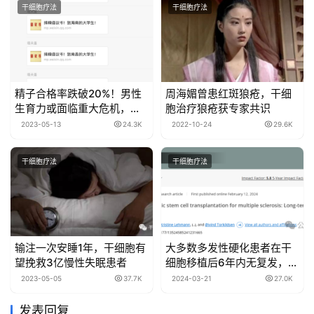
干细胞疗法
干细胞疗法
精子合格率跌破20%！男性
周海媚曾患红斑狼疮，干细
生育力或面临重大危机，干
胞治疗狼疮获专家共识
细胞技术如何破解？
2023-05-13
24.3K
2022-10-24
29.6K
干细胞疗法
干细胞疗法
输注一次安睡1年，干细胞有
大多数多发性硬化患者在干
望挽救3亿慢性失眠患者
细胞移植后6年内无复发，可
重返工作岗位
2023-05-05
37.7K
2024-03-21
27.0K
发表回复