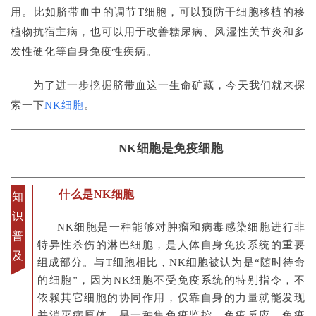
用。比如脐带血中的调节T细胞，可以预防干细胞移植的移
植物抗宿主病，也可以用于改善糖尿病、风湿性关节炎和多
发性硬化等自身免疫性疾病。
为了进一步挖掘脐带血这一生命矿藏，
今天我们就来探
索一下
NK细胞
。
NK细胞是免疫细胞
什么是NK细胞
知
识
NK细胞是一种能够对肿瘤和病毒感染细胞进行非
普
特异性杀伤的淋巴细胞，是人体自身免疫系统的重要
及
组成部分。与T细胞相比，NK细胞被认为是“随时待命
的细胞”，因为NK细胞不受免疫系统的特别指令，不
依赖其它细胞的协同作用，仅靠自身的力量就能发现
并消灭病原体，是一种集免疫监控、免疫反应、免疫