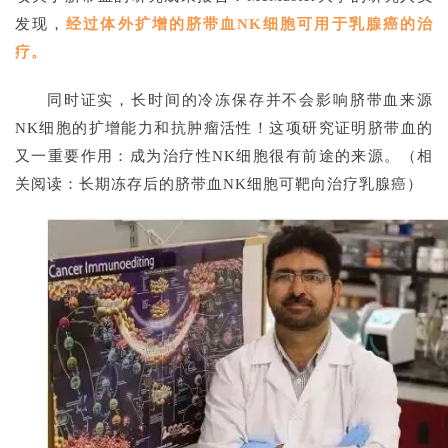
首
发现，
经过体外扩增的脐带血NK细胞可用于
乳腺癌
的治
页
疗。
同时证实，长时间的冷冻保存并不会影响脐带血来源
行
NK细胞的扩增能力和抗肿瘤活性！这项研究证明脐带血的
业
又一重要作用：成为治疗性NK细胞很有前途的来源。（相
资
讯
关阅读：长期冻存后的脐带血NK细胞可靶向治疗乳腺癌）
再
生
医
学
临
登录
注册
床