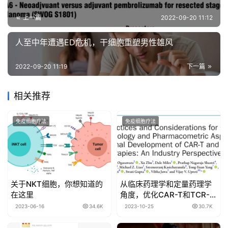
上一篇
2022-09-20 11:12
人至中年遭遇ED危机，干细胞重塑男性雄风
2022-09-20 11:19
下一篇
相关推荐
免疫细胞疗法
免疫细胞疗法
关于NKT细胞，你想知道的
从临床药理学和定量药理学
在这里
角度，优化CAR-T和TCR-T
细胞疗法开发的最佳实践和
2023-06-16
34.6K
2023-10-25
30.7K
考虑因素