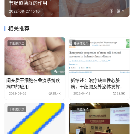
节肠道菌群的作用
2022-09-27 15:10
下一篇
相关推荐
干细胞疗法
外泌体应用
间充质干细胞在免疫系统疾
新综述：治疗缺血性心脏
病中的应用
病，干细胞及外泌体发挥越
来越重要的作用
2022-09-26
28.4K
2022-04-12
23.5K
干细胞疗法
干细胞疗法