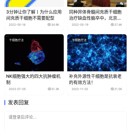
3分钟让你了解丨为什么应用
同种异体骨髓间充质干细胞
间充质干细胞不需要配型
治疗缺血性脑卒中，北京天
坛医院已成功完成12例入组
2022-05-16
34.9K
2022-05-19
27.4K
和给药
干细胞疗法
干细胞疗法
NK细胞强大的四大抗肿瘤机
补充外源性干细胞是抗衰老
制
的有效方法！
2023-07-05
51.3K
2022-11-02
21.5K
发表回复
请登录后评论...