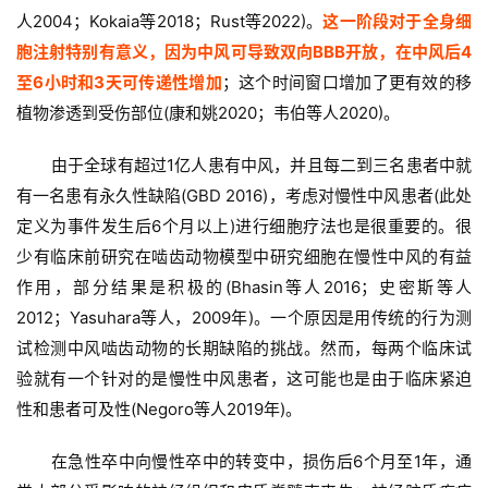
人2004；Kokaia等2018；Rust等2022)。
这一阶段对于全身细
胞注射特别有意义，因为中风可导致双向BBB开放，在中风后4
至6小时和3天可传递性增加
；这个时间窗口增加了更有效的移
植物渗透到受伤部位(康和姚2020；韦伯等人2020)。
由于全球有超过1亿人患有中风，并且每二到三名患者中就
有一名患有永久性缺陷(GBD 2016)，考虑对慢性中风患者(此处
定义为事件发生后6个月以上)进行细胞疗法也是很重要的。很
少有临床前研究在啮齿动物模型中研究细胞在慢性中风的有益
作用，部分结果是积极的(Bhasin等人2016；史密斯等人
2012；Yasuhara等人，2009年)。一个原因是用传统的行为测
试检测中风啮齿动物的长期缺陷的挑战。然而，每两个临床试
验就有一个针对的是慢性中风患者，这可能也是由于临床紧迫
性和患者可及性(Negoro等人2019年)。
首
在急性卒中向慢性卒中的转变中，损伤后6个月至1年，通
页