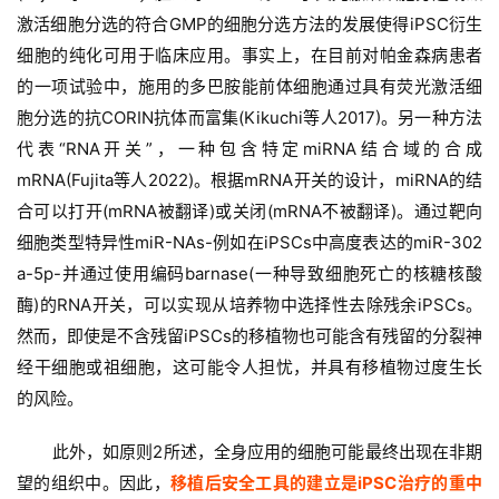
激活细胞分选的符合GMP的细胞分选方法的发展使得iPSC衍生
细胞的纯化可用于临床应用。事实上，在目前对帕金森病患者
的一项试验中，施用的多巴胺能前体细胞通过具有荧光激活细
胞分选的抗CORIN抗体而富集(Kikuchi等人2017)。另一种方法
代表“RNA开关”，一种包含特定miRNA结合域的合成
mRNA(Fujita等人2022)。根据mRNA开关的设计，miRNA的结
合可以打开(mRNA被翻译)或关闭(mRNA不被翻译)。通过靶向
细胞类型特异性miR-NAs-例如在iPSCs中高度表达的miR-302 
a-5p-并通过使用编码barnase(一种导致细胞死亡的核糖核酸
酶)的RNA开关，可以实现从培养物中选择性去除残余iPSCs。
然而，即使是不含残留iPSCs的移植物也可能含有残留的分裂神
经干细胞或祖细胞，这可能令人担忧，并具有移植物过度生长
的风险。
此外，如原则2所述，全身应用的细胞可能最终出现在非期
望的组织中。因此，
移植后安全工具的建立是iPSC治疗的重中