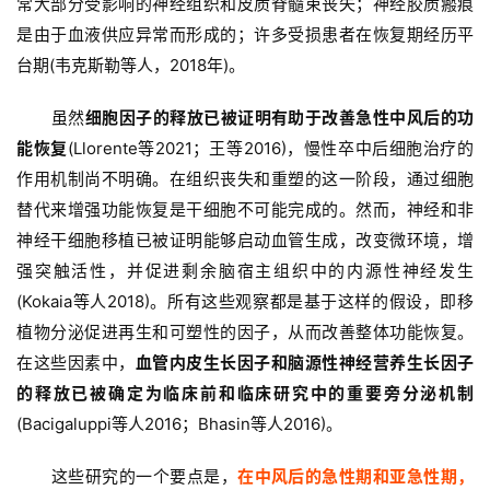
常大部分受影响的神经组织和皮质脊髓束丧失；神经胶质瘢痕
是由于血液供应异常而形成的；许多受损患者在恢复期经历平
台期(韦克斯勒等人，2018年)。
行
业
虽然
细胞因子的释放已被证明有助于改善急性中风后的功
资
能恢复
(Llorente等2021；王等2016)，慢性卒中后细胞治疗的
讯
作用机制尚不明确。在组织丧失和重塑的这一阶段，通过细胞
替代来增强功能恢复是干细胞不可能完成的。然而，神经和非
再
神经干细胞移植已被证明能够启动血管生成，改变微环境，增
生
强突触活性，并促进剩余脑宿主组织中的内源性神经发生
医
(Kokaia等人2018)。所有这些观察都是基于这样的假设，即移
学
植物分泌促进再生和可塑性的因子，从而改善整体功能恢复。
在这些因素中，
血管内皮生长因子和脑源性神经营养生长因子
的释放已被确定为临床前和临床研究中的重要旁分泌机制
临
登录
注册
(Bacigaluppi等人2016；Bhasin等人2016)。
床
转
这些研究的一个要点是，
在中风后的急性期和亚急性期，
化