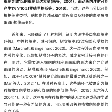
细胞导致1%的细胞到达大脑(陈等，2001)，而动脉内注射可能
产生1%至10%(罗德里格斯等，2016)
。当然，这些百分比可能
根据细胞类型、脑损伤的时间和严重程度以及相关的血脑屏障
(BBB)损伤而变化。
近年来，已经确定了几种机制，证明内源性外周免疫细胞
(例如，中性粒细胞、淋巴细胞、树突细胞)穿过完整和受损的
BBB (Marchetti和Engelhardt 2020)。这一过程涉及血脑屏障
内膜的变化，以增加粘附分子的表达，减少紧密连接蛋白的存
在。同时，它需要进入细胞的相应表面肽的表达来介导穿过
BBB的滚动、粘附和渗出(Marchetti和Engelhardt 2020)。例
如，SDF-1a/CXCR4轴线是穿越BBB的最重要的迁徙路线之一
(Man等人，2012: 1)。在某种程度上，这些路径也被确定为将
移植物导向受损大脑和脊髓的损伤部位(陈等，2015；希尔等人
2004: 1)。因此，这些蛋白在移植物中的基因过表达或药理学诱
导可能是一种有希望的方法，可以显著改善移植物向损伤处的
定向迁移。