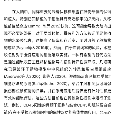
在大脑中，同样重要的是确保移植细胞在损伤部位的保留
和植入。特别已知移植的干细胞具有高迁移率(在7天内，从移
植部位起高达1.8mm；陈等2015)认为，这可能会导致大脑内出
现不必要的滞留。对于局部移植，最有利的方法被证明是移植
物的水凝胶包裹，这提高了保留和存活率，同时改善了移植物
的成熟(Payne等人2019年)。然而，由于血管闭塞的风险，水凝
胶包封对于全身应用的细胞难以实施。一种有希望的替代方法
是通过细胞表面工程将移植物导向损伤特异性微环境。几项研
究已经破译了动物模型中中风组织的转录和蛋白质组反应
(Androvic等人2020；郑等人2020)。遵循癌症嵌合抗原受体T
细胞疗法的原则(Rafiq和other 2020)，结合中风相关肽可增强
损伤部位移植物的归巢，并在系统应用后提供更有针对性和更
有效的细胞疗法。这些方法目前也在其他急性损伤中进行了测
试。例如，CD45阳性的骨髓干细胞与结合CD45和肌球蛋白轻
链(存在于受损心肌细胞中)的磁性双功能抗体共同应用，显示心