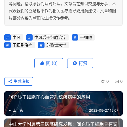
等问题，请联系我们及时处理。文章旨在知识交流与分享；不
代表我们的立场也不作为相关医疗指导或用药建议，文章和图
片部分内容为AI辅助生成仅作参考。
中风
中风后干细胞治疗
干细胞
干细胞治疗
苏黎世大学
赞
(0)
打赏
生成海报
0
0
间充质干细胞在心血管系统疾病中的应用
上一篇
2022-09-27 15:07
中山大学附属第三医院研究发现：间充质干细胞具有调