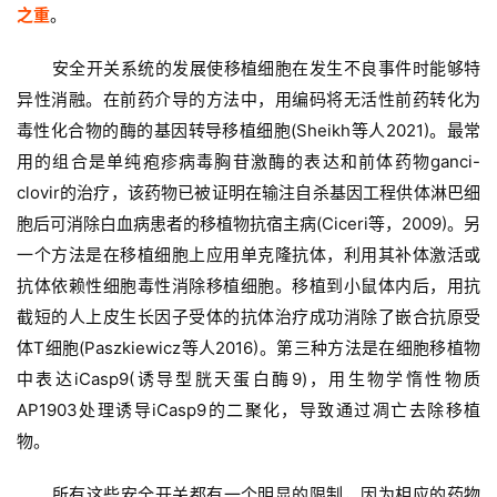
之重
。
安全开关系统的发展使移植细胞在发生不良事件时能够特
异性消融。在前药介导的方法中，用编码将无活性前药转化为
毒性化合物的酶的基因转导移植细胞(Sheikh等人2021)。最常
用的组合是单纯疱疹病毒胸苷激酶的表达和前体药物ganci- 
clovir的治疗，该药物已被证明在输注自杀基因工程供体淋巴细
胞后可消除白血病患者的移植物抗宿主病(Ciceri等，2009)。另
一个方法是在移植细胞上应用单克隆抗体，利用其补体激活或
抗体依赖性细胞毒性消除移植细胞。移植到小鼠体内后，用抗
截短的人上皮生长因子受体的抗体治疗成功消除了嵌合抗原受
体T细胞(Paszkiewicz等人2016)。第三种方法是在细胞移植物
中表达iCasp9(诱导型胱天蛋白酶9)，用生物学惰性物质
AP1903处理诱导iCasp9的二聚化，导致通过凋亡去除移植
物。
所有这些安全开关都有一个明显的限制，因为相应的药物