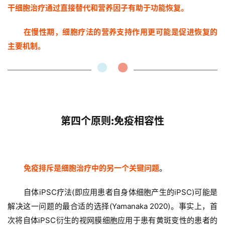
干细胞治疗通过直接替代和营养因子有助于功能恢复。
在慢性期，细胞疗法的营养支持作用更可能是促进恢复的
会
主要机制。
展
活
动
关
第四个原则:免疫相容性
于
我
们
免疫排斥是细胞治疗中的另一个关键问题
。
自体iPSC疗法(即应用患者自身体细胞产生的iPSC)可能是
解决这一问题的最合适的选择(Yamanaka 2020)。事实上，首
次将自体iPSC衍生的视网膜细胞应用于患有黄斑变性的患者的