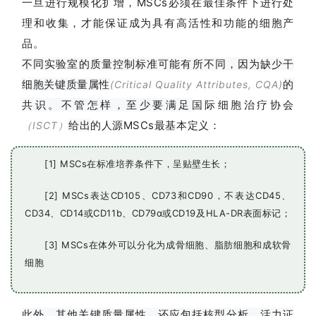
一旦进行规模化扩增，MSCs必须在最佳条件下进行处
理和收集，才能保证成为具有高活性和功能的细胞产
品。
不同实验室的质量控制标准可能有所不同，因为缺少干
细胞关键质量属性
的
(Critical Quality Attributes, CQA)
共识。不管怎样，至少要满足
国际细胞治疗协会
给出
的人源MSCs最基本定义：
（ISCT）
[1] MSCs在标准培养条件下，呈贴壁生长；
[2] MSCs表达CD105、CD73和CD90，不表达CD45、
CD34、CD14或CD11b、CD79α或CD19及HLA-DR表面标记；
[3] MSCs在体外可以分化为成骨细胞、脂肪细胞和成软骨
细胞
此外，其他关键质量属性，还应包括核型分析、活力证