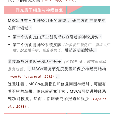
学
（Orozco等人，2011)
间充质干细胞与神经修复
临
MSCs具有再生神经组织的潜能 。研究方向主要集中
登录
注册
床
在两个领域：
转
第一个方向是由严重创伤或缺血引起的神经损伤；
化
第二个方向是神经系统疾病
（如多发性硬化症、渐冻人症
引起的功能障碍。
症、缺血性卒中、帕金森病等）
会
通过释放细胞因子和活性分子
（如TGF -ß，调节损伤和
展
，MSCs可调节免疫反应和保护神经元结构
修复过程）
活
。
动
（van Velthoven et al ., 2012）
这意味着，MSCs在脑损伤和修复周围神经时，可能有
着不错的结果。临床前研究证实，MSCs可促进神经系
关
统功能恢复。然而，临床研究的报道却很少
（Papa et
于
。
al.， 2018）
我