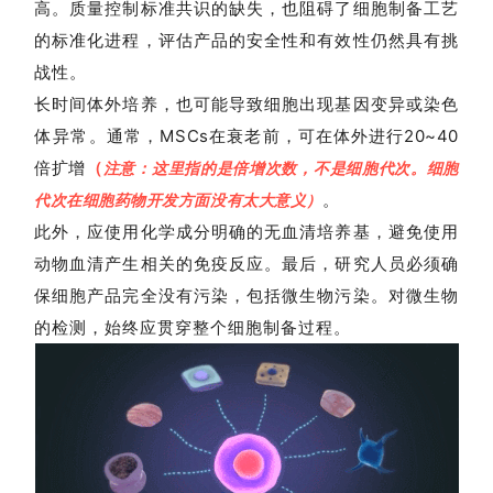
高。
质量控制标准共识的缺失，也阻碍了细胞制备工艺
的标准化进程，评估产品的安全性和有效性仍然具有挑
战性。
长时间体外培养，也可能导致细胞出现基因变异或染色
体异常。
通常，
MSCs
在衰老前，
可在
体外
进行20~40
倍扩增
（
注意：这里指的是倍增次数，不是细胞代次。细胞
。
代次在细胞药物开发方面没有太大意义）
此外，应使用化学成分明确的
无血清
培养基，避免使用
动物血清产生相关的免疫反应。最后，研究人员必须确
保细胞产品完全没有污染，包括微生物污染。对微生物
的检测，始终应贯穿整个细胞制备过程。