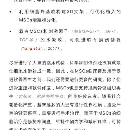
于软骨再生，并且与生物材料紧密结合。
利用细胞外基质构建3D支架，可优化植入的
MSCs增殖和分化。
载有MSCs和刺激因子
（如BMP-2/-4、IGF-1、
首
的水凝胶，可促进软骨损伤修复
TGF等）
页
。
（Yang et al.， 2017）
尽管进行了大量的临床试验，科学家们依然还没有就最
行
佳细胞来源达成一致。因此，在MSCs临床普及用于促
业
资
进软骨再生之前，我们还需要进行更多的研究。除了促
讯
进骨重建和软骨修复，MSCs也是支持肌肉骨骼组织再
生
的良好候选者。随着社会
（如韧带、肌腱和椎间盘）
老龄化严重，越来越多的人患有退行性脊柱病，遭受严
再
重的背部疼痛，需要进行手术治疗。而基于MSCs的细
生
胞治疗是修复椎间盘、维持生物力学和减轻疼痛，可替
医
代手术的有效方案
。