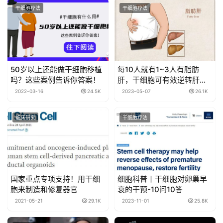
干细胞疗法
干细胞疗法
50岁以上还能做干细胞移植
每10人就有1~3人有脂肪
吗？这些案例告诉你答案！
肝，干细胞可有效逆转肝损
伤，阻止肝纤维化肝硬化的
2022-03-16
24.5K
2023-05-07
26.1K
发生！
临床研究
干细胞疗法
国家重点专项支持！用干细
细胞科普丨干细胞对卵巢早
胞来制造和修复器官
衰的干预-10问10答
2021-05-21
29.1K
2023-11-01
25.8K