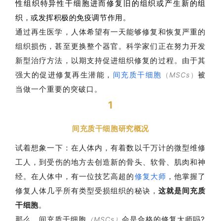
性组织特异性干细胞进而修复旧的组织或产生新的组
织，或发挥积极的免疫调节作用。
通过再生医学，
人体
希望有一天能够修复和恢复严重的
组织损伤，甚至更换整个器官。科学家们正在努力开发
新型治疗方法，以期支持促进组织修复的过程。由于其
强大的促进修复再生潜能，
间充质干细胞
被
（
MSCs
）
当做一个重要的突破口。
1
间充质干细胞研究概况
试着想象一下：在人体内，有着数以千万计的微型维修
工人，到受伤的地方去创造新的骨头、软骨、肌肉和神
经。在人体中，有一位技艺高超的
修复大师
，他掌握了
修复人体几乎所有类型受损组织的秘诀，
这就是间充质
干细胞
。
那么，间充质干细胞
会是合格的修复大师吗?
（MSCs）