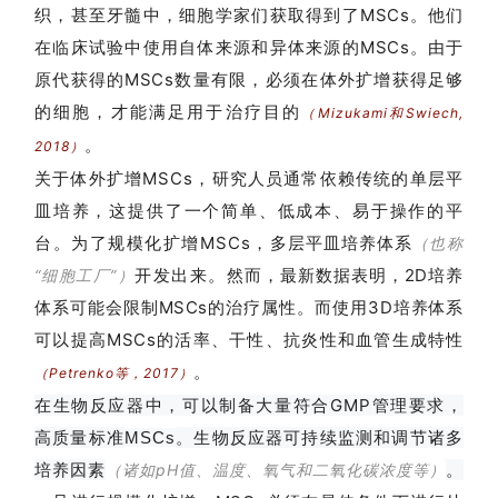
织，甚至牙髓中，细胞学家们获取得到了MSCs。他们
在临床试验中使用自体来源和异体来源的MSCs。由于
原代获得的MSCs数量有限，必须在体外扩增获得足够
的细胞，才能满足用于治疗目的
（Mizukami和Swiech,
。
2018）
关于体外扩增MSCs，研究人员通常依赖传统的单层平
皿培养，这提供了一个简单、低成本、易于操作的平
台。为了规模化扩增MSCs，
多层平皿培养体系
（也称
开发出来。
然而，最新数据表明，2D培养
“细胞工厂”）
体系可能会限制MSCs的治疗属性。而使用3D培养体系
可以提高MSCs的活率、干性、抗炎性和血管生成特性
。
（Petrenko等，2017）
在生物反应器中，可以制备大量符合GMP管理要求，
高质量标准
。生物反应器可持续监测和调节诸多
MSCs
培养因素
。
（诸如pH值、温度、氧气和二氧化碳浓度等）