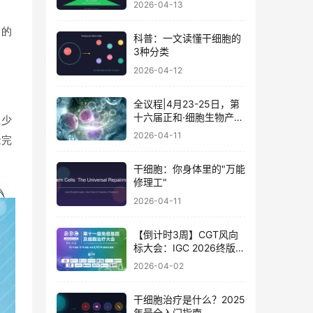
2026-04-13
命的
科普：一文读懂干细胞的
3种分类
2026-04-12
全议程|4月23-25日，第
十六届正和·细胞生物产业
至少
大会暨细胞治疗与再生医
2026-04-11
能完
学大会
干细胞：你身体里的"万能
修理工"
2026-04-11
【倒计时3周】CGT风向
标大会：IGC 2026终版议
程公布！合规与创新如何
2026-04-02
破局？百位大咖4月北京
论道
干细胞治疗是什么？2025
年最全入门指南