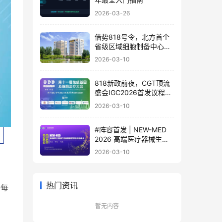
2026-03-26
借势818号令，北方首个
省级区域细胞制备中心落
地
2026-03-10
818新政前夜，CGT顶流
盛会IGC2026首发议程公
布！体内细胞/基因治疗/
2026-03-10
干细胞外泌体/mRNA/双
轨制闭门会，2000+产业
#阵容首发 | NEW-MED
决策者4月齐聚北京
2026 高端医疗器械生物
材料研发及应用峰会 北京
2026-03-10
·3月17日
热门资讯
等每
暂无内容