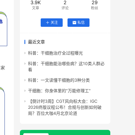
3.9K
2
29
文章
评论
粉丝
地
关注
私信
最近文章
科普：干细胞治疗全过程曝光
科普：干细胞能治哪些病？这10类人群必
大家
看
科普：一文读懂干细胞的3种分类
干细胞：你身体里的"万能修理工"
【倒计时3周】CGT风向标大会：IGC
2026终版议程公布！合规与创新如何破
局？百位大咖4月北京论道