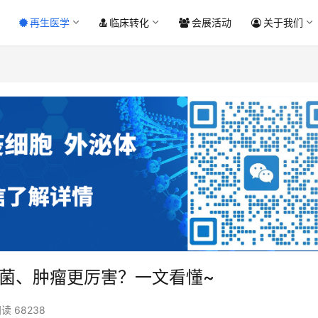
再生医学
临床转化
会展活动
关于我们
病菌、肿瘤更厉害？一文看懂~
读 68238