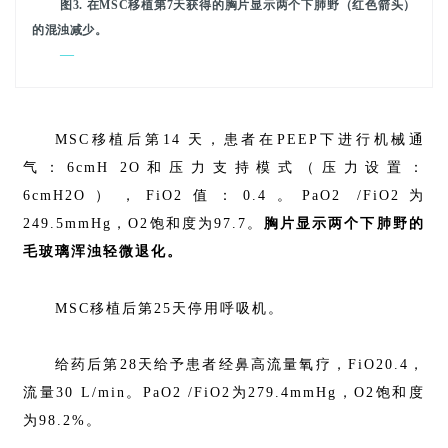
图3. 在MSC移植第7天获得的胸片显示两个下肺野（红色箭头）
首
的混浊减少。
页
—
行
MSC移植后第14 天，患者在PEEP下进行机械通
业
气：6cmH 2O和压力支持模式（压力设置：
资
讯
6cmH2O），FiO2值：0.4。PaO2 /FiO2为
249.5mmHg，O2饱和度为97.7。
胸片显示两个下肺野的
毛玻璃浑浊轻微退化。
再
生
MSC移植后第25天停用呼吸机。
医
学
给药后第28天给予患者经鼻高流量氧疗，FiO20.4，
流量30 L/min。PaO2 /FiO2为279.4mmHg，O2饱和度
为98.2%。
临
登录
注册