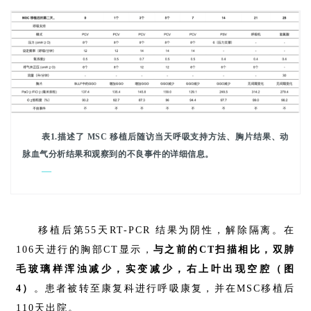
床
转
化
会
展
活
表1.描述了 MSC 移植后随访当天呼吸支持方法、胸片结果、动
动
脉血气分析结果和观察到的不良事件的详细信息。
—
关
于
我
移植后第55天RT-PCR 结果为阴性，解除隔离。在
们
106天进行的胸部CT显示，
与之前的CT扫描相比，双肺
毛玻璃样浑浊减少，实变减少，右上叶出现空腔（图
4）
。患者被转至康复科进行呼吸康复，并在MSC移植后
110天出院。