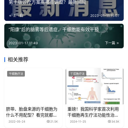
第十版诊疗方案有哪些调整？最新回应
上一篇
2023-01-11 15:07
“阳康”后的脑雾等后遗症，干细胞能有效干预
2023-01-17 11:49
下一篇
相关推荐
干细胞疗法
干细胞疗法
脐带、胎盘来源的干细胞为
重磅！​我国科学家首次利用
什么不用配型？看完就都明
干细胞再生疗法功能性治愈1
白了
型糖尿病
2022-05-24
21.5K
2024-11-25
34.5K