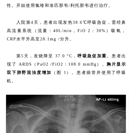
性。开始使用氯喹和洛匹那韦/利托那韦进行治疗。
入院第4天，患者出现发热38.6℃呼吸急促，需经鼻
高流量系统（流量：40L/min，FiO 2：30%）吸氧，
CRP水平升高至28.1mg /分升。
第5天，发烧降至 37.0 °C，
呼吸急促加重
。患者出
现了 ARDS（PaO2 /FiO2：108.0 mmHg）。
胸片显示
双下肺野混浊度增加
（图 1）。患者插管并使用了呼吸
机。