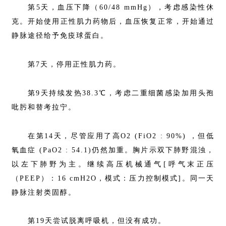
第5天，血压下降（60/48 mmHg），考虑感染性休
克。开始使用正性肌力药物后，血压恢复正常，开始通过
静脉途径给予免疫球蛋白。
第7天，停用正性肌力药。
第9天持续发热38.3℃，考虑二重细菌感染加用头孢
吡肟和替考拉宁。
在第14天，尽管应用了高O2 (FiO2 : 90%) ，但低
氧血症 (PaO2 : 54.1)仍然加重。胸片示双下肺野混浊，
以左下肺野为主。继续高压机械通气[呼气末正压
（PEEP）：16 cmH2O，模式：压力控制模式]。同一天
静脉注射类固醇。
第19天尝试脱离呼吸机，但没有成功。