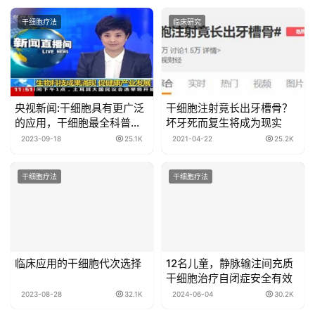
干细胞疗法
临床研究
央视新闻:干细胞具有更广泛
干细胞注射竟长出牙槽骨？
的应用，干细胞最全科普，
坏牙死而复生将成为现实
建议收藏
2023-09-18
25.1K
2021-04-22
25.2K
干细胞疗法
干细胞疗法
临床应用的干细胞代次选择
12名儿童，静脉输注间充质
干细胞治疗自闭症安全有效
2023-08-28
32.1K
2024-06-04
30.2K