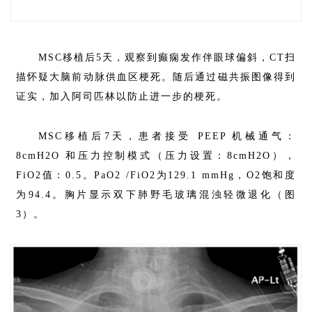
MSC移植后5天，观察到癫痫发作伴眼球偏斜，CT扫
描怀疑大脑前动脉供血区梗死。随后通过磁共振图像得到
证实，加入阿司匹林以防止进一步的梗死。
MSC移植后7天，患者接受 PEEP 机械通气：
8cmH2O 和压力控制模式（压力设置：8cmH2O），
FiO2值：0.5。PaO2 /FiO2为129.1 mmHg，O2饱和度
为94.4。胸片显示双下肺野毛玻璃混浊轻微退化（图
3）。