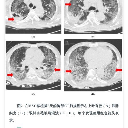
图2. 在MSC移植第3天的胸部CT扫描显示右上叶有腔 ( A ) 和肺
实变 ( B )，双肺有毛玻璃混浊 ( C , D )。每个发现都用红色箭头表
示。
—