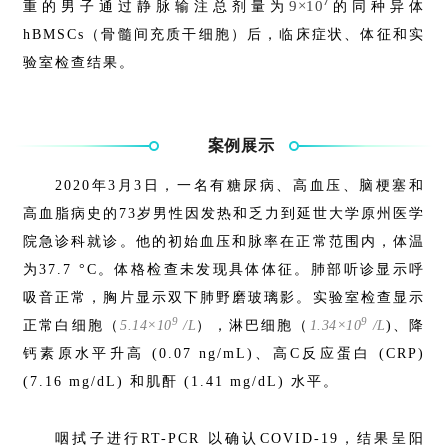
7
9×10
重的男子通过静脉输注总剂量为
的同种异体
hBMSCs（骨髓间充质干细胞）后，临床症状、体征和实
验室检查结果。
案例展示
2020年3月3日，一名有糖尿病、高血压、脑梗塞和
高血脂病史的73岁男性因发热和乏力到延世大学原州医学
院急诊科就诊。他的初始血压和脉率在正常范围内，体温
为37.7 °C。体格检查未发现具体体征。肺部听诊显示呼
吸音正常，胸片显示双下肺野磨玻璃影。实验室检查显示
9
9
正常白细胞（
5.14×10
/L
），淋巴细胞（
1.34×10
/L
)、降
钙素原水平升高 (0.07 ng/mL)、高C反应蛋白 (CRP)
(7.16 mg/dL) 和肌酐 (1.41 mg/dL) 水平。
咽拭子进行RT-PCR 以确认COVID-19，结果呈阳