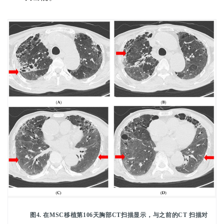
图4. 在MSC移植第106天胸部CT扫描显示，与之前的CT 扫描对