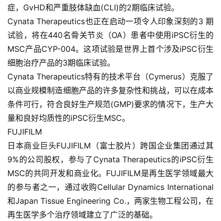
症，GvHD和严重肢体缺血(CLI)的2期临床试验。
行
Cynata Therapeutics也正在启动一项令人印象深刻的3 期
业
资
试验，将在440名骨关节炎（OA）患者中使用iPSC衍生的
讯
MSC产品CYP-004。这项试验是世界上首个涉及iPSC衍生
细胞治疗产品的3期临床试验。
Cynata Therapeutics特有的技术平台（Cymerus）克服了
再
以商业规模制造细胞产品的许多复杂性和挑战，可以在成本
生
条件可行，符合良好生产规范(GMP)要求的情况下，生产大
医
量和良好均质性的iPSC衍生MSC。
学
FUJIFILM
日本商业巨头FUJIFILM（富士胶片）跨国企业集团通过其
9%的公司股权，参与了Cynata Therapeutics的iPSC衍生
临
登录
注册
床
MSC的共同开发和商业化。FUJIFILM是再生医学领域最大
转
的参与者之一，通过收购Cellular Dynamics International
化
和Japan Tissue Engineering Co.，两家生物工程公司，在
再生医学多个治疗领域建立了广泛的基础。