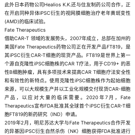
此外日本药物公司Healios K.K.还与住友制药公司合作，正
会
在开启同种异体
iPSC衍生的视网膜细胞
治疗
老年黄斑变性
展
(AMD)的临床试验。
活
Fate Therapeutics
动
借助CAR-T 领域的发展势头，2007年成立，总部在加州的
美国Fate Therapeutics药物公司正在开发产品FT819，是
关
其iPSC衍生CAR-T细胞的现货产品。FT819是世界上第一
于
个源自克隆性iPSC细胞株的CAR T疗法，用于CD19+ 的恶
我
性B细胞肿瘤，具有多项技术来提高CAR T细胞疗法安全性
们
和有效性的新特点。使用克隆性iPSC细胞株作为起始细胞
来源，可以大规模生产并以工业化规模交付现货CAR-细胞
产品，以应对大量的临床需要。2020年7月，Fate
Therapeutics宣布FDA批准其全球首个
iPSC衍生CAR-T细
胞
FT819的新药研究（IND）申请。
2019年2月，明尼苏达大学与Fate Therapeutics合作开发
的异基因iPSC衍生自然杀伤（NK）细胞获得FDA批准进行