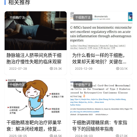
相关推荐
干细胞疗法
干细胞疗法
静脉输注人脐带间充质干细
为什么看似一样的干细胞，
胞治疗慢性失眠的临床观察
效果却天差地别？关键在这
里...
2022-07-28
29.3K
2025-12-09
33.1K
干细胞疗法
干细胞疗法
干细胞精准靶向治疗卵巢早
干细胞调理糖尿病：专家指
衰：解决闭经难题，修复卵
导下的回输频率指南
巢功能，缓解更年期不适！
2025-08-05
48.5K
2024-06-03
27.0K