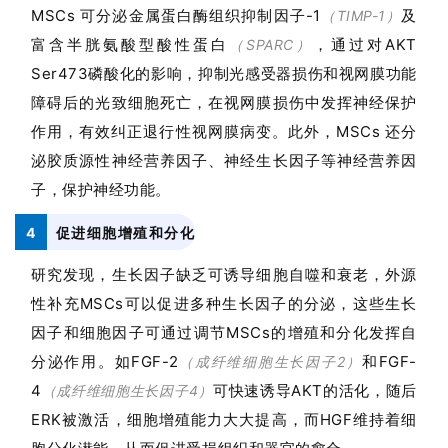
MSCs 可分泌金属蛋白酶组织抑制因子-1
及
（TIMP-1）
活
动
富含半胱氨酸型酸性蛋白
，通过对AKT
（SPARC）
Ser473磷酸化的影响，抑制光感受器损伤和视网膜功能
障碍后的光致细胞死亡，在视网膜损伤中发挥神经保护
关
作用，有效纠正退行性视网膜病变。此外，MSCs 还分
于
泌胶质源性神经营养因子、神经生长因子等神经营养因
我
子，保护神经功能。
们
4
促进细胞增殖和分化
研究发现，生长因子缺乏可诱导细胞自噬和衰老，外源
性补充MSCs可以促进多种生长因子的分泌，这些生长
因子和细胞因子可通过调节MSCs的增殖和分化发挥自
分泌作用。如FGF-2
和FGF-
（
成纤维细胞生长因子2
）
4
可快速诱导AKT的活化，随后
（
成纤维细胞生长因子4
）
ERK被激活，细胞增殖能力大大提高，而HGF维持着细