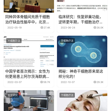
同种异体骨髓间充质干细胞
临床研究：恢复卵巢功能，
治疗缺血性脑卒中，北京天
逆转更年期，干细胞治疗卵
坛医院已成功完成12例入组
巢早衰初探
2022-05-19
27.4K
2023-06-24
26.0K
和给药
干细胞疗法
干细胞疗法
中国学者首次揭示：女性为
揭秘：神奇干细胞原来是这
何更易患上阿尔茨海默病，
样分化的！
干细胞疗法未来可期！
2022-03-07
59.7K
2022-10-07
29.3K
临床研究
干细胞疗法