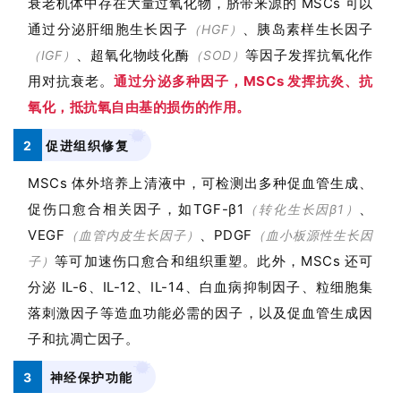
衰老机体中存在大量过氧化物，脐带来源的 MSCs 可以
资
通过分泌肝细胞生长因子
、胰岛素样生长因子
（HGF）
讯
、超氧化物歧化酶
等因子发挥抗氧化作
（IGF）
（SOD）
用对抗衰老。
通过分泌多种因子，MSCs 发挥抗炎、抗
再
氧化，抵抗氧自由基的损伤的作用。
生
2
促进组织修复
医
学
MSCs 体外培养上清液中，可检测出多种促血管生成、
促伤口愈合相关因子，如
TGF-β1
、
（转化生长因β1）
VEGF
、
PDGF
（血管内皮生长因子）
（血小板源性生长因
临
登录
注册
等可加速伤口愈合和组织重塑。此外，MSCs 还可
床
子）
转
分泌 IL-6、IL-12、IL-14、白血病抑制因子、粒细胞集
化
落刺激因子等造血功能必需的因子，以及促血管生成因
子和抗凋亡因子。
会
3
神经保护功能
展