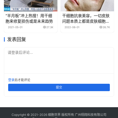
“半月板”冲上热搜！用干细
干细胞抗衰美容，一切皮肤
胞来修复损伤或是未来趋势
问题本质上都是皮肤细胞的
问题！
2021-05-01
27.3K
2022-06-01
26.7K
发表回复
请登录后评论...
登录
后才能评论
提交
Copyright © 2021-
2026
细胞世界
版权所有
广州栩翔科技有限公司