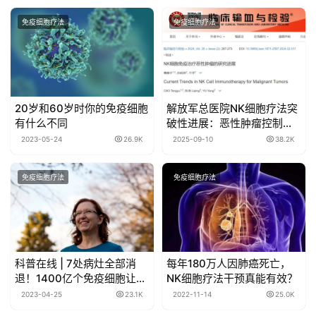
免疫细胞疗法
免疫细胞疗法
20岁和60岁时你的免疫细胞
解放军总医院NK细胞疗法突
有什么不同
破性进展：恶性肿瘤控制率
81%！
2023-05-24
26.9K
2025-09-10
38.2K
免疫细胞疗法
免疫细胞疗法
科普在线 | 7处病灶全部消
每年180万人因肺癌死亡，
退！1400亿个免疫细胞让她
NK细胞疗法干预真能有效？
重获新生！
2023-04-25
23.1K
2022-11-14
25.0K