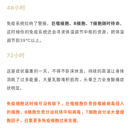
48小时
免疫系统拉响了警报，
巨噬细胞、B细胞、T细胞随时待命
。
这时候你的免疫系统还会寻求体温调节中枢的资源，把体温
首
调节到39℃以上。
页
72小时
行
这是症状最重的一天，不得不卧床休息，持续的高温让身体
业
消耗了过多能量，大量乳酸堆积肌肉，头晕乏力全身酸痛症
资
状明显。
讯
免疫细胞这时候可没有歇下，巨噬细胞负责吞噬被病毒侵入
的细胞，B细胞负责分泌抗体中和病毒，T细胞会分泌大量细
再
生
胞因子，召集更多免疫细胞过来支援。
医