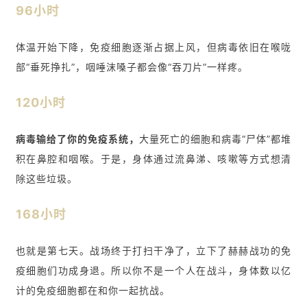
学
96小时
体温开始下降，免疫细胞逐渐占据上风，但病毒依旧在喉咙
临
部“垂死挣扎”，咽唾沫嗓子都会像“吞刀片”一样疼。
登录
注册
床
转
120小时
化
病毒输给了你的免疫系统，
大量死亡的细胞和病毒“尸体”都堆
积在鼻腔和咽喉。
于是，身体通过流鼻涕、咳嗽等方式想清
会
除这些垃圾。
展
活
动
168小时
也就是第七天。战场终于打扫干净了，立下了赫赫战功的免
关
疫细胞们功成身退。所以你不是一个人在战斗，身体数以亿
于
计的免疫细胞都在和你一起抗战。
我