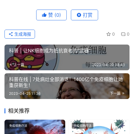
赞
(0)
打赏
生成海报
0
0
科普 | 让NK细胞成为抵抗衰老的“武器”
上一篇
2023-04-20 08:40
科普在线 | 7处病灶全部消退！1400亿个免疫细胞让她
重获新生！
2023-04-25 11:36
下一篇
相关推荐
免疫细胞疗法
免疫细胞疗法