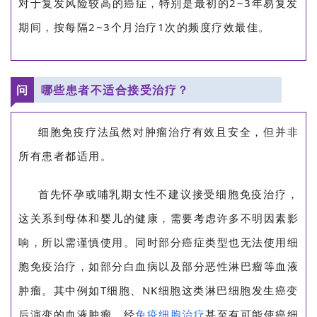
对于复发风险较高的癌症，特别是最初的2~3年易复发
期间，按每隔2~3个月治疗1次的频度疗效最佳。
首
页
问
哪些患者不适合接受治疗？
细胞免疫疗法虽然对肿瘤治疗有效且安全，但并非
行
所有患者都适用。
业
资
首先怀孕或哺乳期女性不建议接受细胞免疫治疗，
讯
这关系到母体和婴儿的健康，需要考虑许多不明因素影
响，所以需谨慎使用。同时部分癌症类型也无法使用细
再
胞免疫治疗，如部分白血病以及部分恶性淋巴瘤等血液
生
医
肿瘤。其中例如T细胞、NK细胞这类淋巴细胞发生癌变
学
后演变的血液肿瘤，经
免疫细胞治疗
甚至有可能使癌细