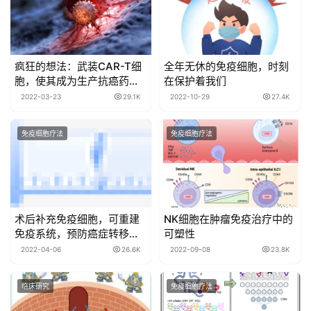
疯狂的想法：武装CAR-T细
全年无休的免疫细胞，时刻
胞，使其成为生产抗癌药物
在保护着我们
的“微型药房”
2022-03-23
29.1K
2022-10-29
27.4K
免疫细胞疗法
免疫细胞疗法
术后补充免疫细胞，可重建
NK细胞在肿瘤免疫治疗中的
免疫系统，预防癌症转移复
可塑性
发！
2022-04-06
26.6K
2022-09-08
23.8K
临床研究
免疫细胞疗法