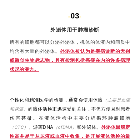
03
-
-
外泌体用于肿瘤诊断
所有的细胞都可以分泌外泌体，机体的体液内和间质中
均含有大量的外泌体。
外泌体被认为是疾病诊断的无创
或微创生物标志物，具有检测包括癌症在内的许多病理
状况的潜力。
个性化和精准医学的检测，通常会使用体液
（主要是血液
的液体活检正迅速受到关注，不但方便且对患者
和尿液）
伤害甚微。在液体活检中主要分析循环肿瘤细胞
、游离DNA
和外泌体。
外泌体因稳定
（CTC）
（cfDNA）
性高并易于从尿液或血液中收集，是开展液体活检的最