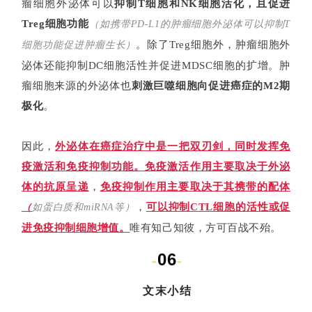
瘤细胞外泌体可以
抑制T细胞和NK细胞活化，且促进
Treg细胞功能
（如携带PD-L1的肿瘤细胞外泌体可以抑制T
。除了Treg细胞外，肿瘤细胞外
细胞功能促进肿瘤生长）
泌体还能抑制DC细胞活性并促进
MDSC细胞
的扩增。肿
瘤细胞来源的外泌体也
刺激巨噬细胞向促进癌症的M2期
极化
。
因此，
外泌体在癌症治疗中是一把双刃剑，同时发挥免
疫激活和免疫抑制功能。
免疫激活作用主要取决于外泌
体的抗原呈递
，
免疫抑制作用主要取决于其携带的配体
，
可以抑制CTL细胞的活性或促
（
如蛋白质和miRNA等）
进免疫抑制细胞增值。
唯有知己知彼，方可百战不殆。
06
-
-
文末小结