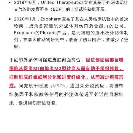
2019年6月，United Therapeutics宣布其基于外泌体治疗
支气管肺发育不良（BDP）的 I 期试验获批开展。
2020年1月，Exopharm宣布了其在人类临床试验中的首次
给药，成为首家测试外泌体对伤口愈合能力的公司。
Exopharm的Plexaris产品，是无细胞的血小板外泌体制
剂，在临床前动物研究中，改善了伤口闭合，并减少了疤
痕。
干细胞外泌体可促进皮肤创面愈合：
促进创面局部巨噬
细胞从促炎M1向抑炎M2型转变从而有助于组织修复，
抑制肌成纤维细胞分化和过度纤维化，从而减少瘢痕形
成
。
间充质干细胞
通过旁分泌效应，将
携带
（MSCs）
细胞因子和核酸等信号的外泌体传递至邻近的目标细
胞，促进损伤部位修复。