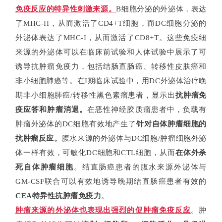
免疫反应的特异性刺激来源。
B细胞分泌的外泌体，表达
了MHC-II，从而激活了CD4+T细胞，而DC细胞分泌的
外泌体表达了MHC-I，从而激活了CD8+T。这些免疫细
来源的外泌体可以在临床前试验和人体试验中展示了可
诱导抗肿瘤免疫力，包括结肠直肠癌、转移性皮肤癌和
非小细胞肺癌等。
在I期临床试验中，用DC外泌体治疗晚
期非小细胞肺癌/转移性黑色素瘤患者，显示出
抗肿瘤免
疫应答和肿瘤消退。
在恶性神经胶质瘤患者中，负载有
肿瘤外泌体的DC细胞有效地产生了
针对自体肿瘤细胞的
抗肿瘤反应。
腹水来源的外泌体与DC细胞/肿瘤细胞外泌
体一样有效，可敏化DC细胞和CTL细胞，从而
在体外杀
死自体肿瘤细胞
。结直肠癌患者的腹水来源外泌体与
GM-CSF联合可以有效地诱导晚期结直肠癌患者有效的
CEA特异性抗肿瘤免疫力
。
肿瘤来源的外泌体
也表现出强烈的促肿瘤免疫反应
。肿