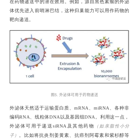
登录
注册
在药物递送中的潜在效用。例如，源自黑色素瘤的外泌
床
转
体优先进入前哨淋巴结，这种归巢能力可以用作药物的
化
靶向递送。
会
展
活
动
关
图5. 外泌体可用于药物递送
于
我
外泌体天然适于运输蛋白质、mRNA、miRNA、各种非
们
编码RNA、线粒体DNA以及基因组DNA。利用这一点，
外泌体可用于递送siRNA及其他药物
（如亲脂性小分
。比如将抗炎剂姜黄素、抗癌剂阿霉素和紫杉醇等
子）