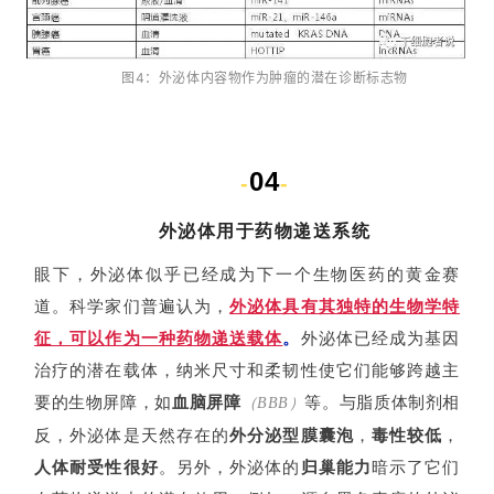
首
页
图4：外泌体内容物作为肿瘤的潜在诊断标志物
行
业
04
-
-
资
讯
外泌体用于药物递送系统
眼下，外泌体似乎已经成为下一个生物医药的黄金赛
道。科学家们普遍认为，
外泌体具有其独特的生物学特
再
生
征，可以作为一种药物递送载体
。
外泌体已经成为基因
医
治疗的潜在载体，纳米尺寸和柔韧性使它们能够跨越主
学
要的生物屏障，如
血脑屏障
等。与脂质体制剂相
（BBB）
反，外泌体是天然存在的
外分泌型膜囊泡
，
毒性较低
，
人体耐受性很好
。另外，外泌体的
归巢能力
暗示了它们
临