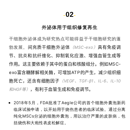
02
-
-
外泌体用于组织修复再生
干细胞外泌体成为研究热点可能得益于干细胞研究的蓬
间充质干细胞外泌体
具有免疫调
（MSC-exo）
勃发展。
节、抗炎和抗纤维化、抑制氧化应激、增强血管生成等
作用。这主要依赖于其中的蛋白和核酸组分。例如MSC-
exo富含糖酵解相关酶，可增加ATP的产生，减少组织细
胞死亡，
还含有细胞因子
（VEGF、TGF-β1、IL-6、IL-10
，有利于血管生成和免疫调节。
和HGF等）
2018年5月，FDA批准了Aegle公司的首个细胞外囊泡新药
临床试验申请，以开始用于烧伤患者的临床试验。通过分离
纯化MSCs分泌的细胞外囊泡，用以治疗严重的皮肤病，包
括烧伤和大疱性表皮松解症。