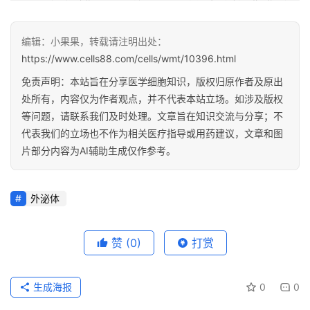
6. 吴奇, 杨国栋, 韦梦影, 马雪, & 陈辉. (2016). 外泌体的生物学功能及其在基因治
疗中的应用. 现代生物医学进展(34), 6785-6788
编辑：小果果，转载请注明出处：
https://www.cells88.com/cells/wmt/10396.html
免责声明：本站旨在分享医学细胞知识，版权归原作者及原出
处所有，内容仅为作者观点，并不代表本站立场。如涉及版权
等问题，请联系我们及时处理。文章旨在知识交流与分享；不
代表我们的立场也不作为相关医疗指导或用药建议，文章和图
片部分内容为AI辅助生成仅作参考。
外泌体
赞
(0)
打赏
生成海报
0
0