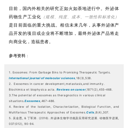
外泌体
目前，国内外相关的研究正如火如荼地进行中。
药物生产工业化
（规模、纯度、成本、一致性和标准化）
是目前面临的重大挑战。相信
未来几年，从事外泌体产
品开发的项目或企业将不断增加，最终外泌体产品将走
造福患者
向商业化，
。
参考资料
：
1. Exosomes: From Garbage Bins to Promising Therapeutic Targets.
International journal of molecular sciences
,
18(3),538.
2. Exosomes in cancer development,metastasis,and immunity.
Biochimica et biophysica acta.
Reviews on cancer
,1871(2),455–468.
3.The potential of exosomes as theragnostics in various clinical
situations.
Exosomes
,467–486.
4. Review of the Isolation, Characterization, Biological Function, and
Multifarious Therapeutic Approaches of Exosomes.
Cells
,8(4),307.
5. 吴金恩, & 丁军涛. (2016). 外泌体生物学功能及应用研究进展. 动物医学进展,
037(012), 90-94.