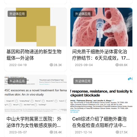
外泌体应用
外泌体应用
基因和药物递送的新型生物
间充质干细胞外泌体雾化治
载体—外泌体
疗肺结节：6天见成效，17天
病灶完全消失
2022-04-19
28.3K
2025-09-04
69.6K
外泌体应用
外泌体应用
中山大学附属第三医院：外
Cell综述介绍了细胞外囊泡
泌体作为女性敏感皮肤的新
在免疫检查点阻断疗法中的
型治疗方法
功能作用
2023-05-07
28.4K
2021-12-14
27.5K