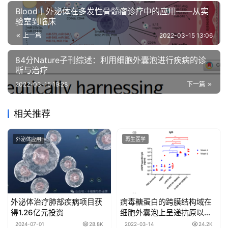
Blood丨外泌体在多发性骨髓瘤诊疗中的应用——从实
验室到临床
上一篇
2022-03-15 13:06
84分Nature子刊综述：利用细胞外囊泡进行疾病的诊
断与治疗
2022-03-15 19:28
下一篇
相关推荐
外泌体应用
再生医学
外泌体治疗肺部疾病项目获
病毒糖蛋白的跨膜结构域在
得1.26亿元投资
细胞外囊泡上呈递抗原以增
强免疫原性
2024-07-01
28.8K
2022-03-14
24.2K