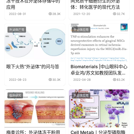
冻干技术在外泌体存储中的
间充质干细胞衍生的外泌
应用
体：转化医学的现代方法
2022-08-31
28.3K
2021-12-20
32.7K
外泌体应用
外泌体应用
眼下火热“外泌体”的问与答
Biomaterials |中山眼科中心
卓业鸿/苏文如教授团队发现
富含miR-21a-5p外泌体保护
2022-08-23
30.3K
2022-04-28
83.2K
视网膜神经细胞损伤
临床研究
外泌体应用
梅奥诊所：外泌体冻干粉用
Cell Metab丨分泌型磷脂酶