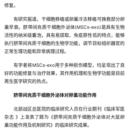
修复。
有研究报道，干细胞移植或卵巢冷冻移植可挽救部分卵
巢早衰。脐带间充质干细胞外泌体(MSCs-exo)是具有生物
活性的纳米级囊泡，具有易提取、免疫原性低的特点，能够
执行脐带间充质干细胞的生物学功能，调节目标组织器官的
正常生理功能和异常病理过程。
有学者将MSCs-exo用于多种损伤模型，均呈现出了良
好的功能修复与治疗效果，其作用机理和生物学功能是目前
首
再生医学研究的热点。
页
脐带间充质干细胞外泌体对卵巢功能作用
北部战区总医院的临床研究人员在行业期刊《临床军医
行
业
杂志 》上发表了题为《脐带间充质干细胞外泌体对大鼠卵
资
巢功能作用及机制研究》的临床研究成果。