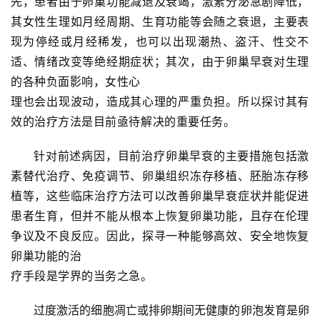
先，患者由于卵巢功能减退及衰竭，激素分泌急剧降低，
其女性生理如月经周期、生育功能等会随之衰退，主要表
现为停经或月经稀发，也可以出现潮热、盗汗、性交不
适、情绪改变等绝经期症状；其次，由于卵巢早衰对生理
的各种负面影响，女性心
理也会出现波动，造成其心理的严重负担。所以探讨其有
效的治疗方法是目前亟待解决的重要任务。
针对前述病因，目前治疗卵巢早衰的主要措施包括激
素替代治疗、免疫调节、卵巢组织冻存移植、胚胎冻存移
植等，这些临床治疗方法可以改善卵巢早衰症状并能促进
患者生育，但并不能从根本上恢复卵巢功能，且存在伦理
争议及不良反应。因此，探寻一种能够高效、安全地恢复
卵巢功能的治
疗手段是学界的当务之急。
过度激活的细胞凋亡或排卵期间无健康的卵泡发育是卵