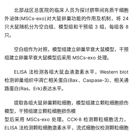
讯
北部战区总医院的临床人员为
探讨脐带间充质干细胞
外泌体(MSCs-exo)对大鼠卵巢功能的作用及机制，将 24 
再
只大鼠随机分为空白组、模型组和干预组 3 组，每组各 8 
生
只。
医
学
空白组作为对照，模型组建立卵巢早衰大鼠模型，干预
组建立卵巢早衰大鼠模型后采用 MSCs-exo 处理。
临
ELISA 法检测各组大鼠血清激素水平，Western blot 
登录
注册
床
检测卵巢组织中凋亡相关蛋白(Bax、Caspase-3)、相关通
转
路蛋白(Ras、Erk)表达水平。
化
提取各组大鼠卵巢颗粒细胞，模型组建立颗粒细胞损伤
模型，干预组建立颗粒细胞损伤模
会
型后采用 MSCs-exo 处理。CCK-8 检测颗粒细胞活力，
展
ELISA 法检测颗粒细胞激素水平，流式细胞仪检测颗粒细胞
活