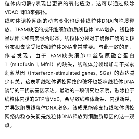
粒体内切酶γ表现出更高的氧化应激，这可以通过敲除
VDAC 1和3来弥补。
线粒体调控网络的动态变化也促使线粒体DNA向胞质释
放。TFAM缺乏的成纤维细胞胞质线粒体DNA增多，线粒体
呈现伸长和高度融合形态。线粒体分裂对于确保正确的类核
分布和去除受损的线粒体DNA非常重要。与此一致的是，
作者发现，由于TFAM缺失细胞中丝裂原融合蛋白
1（mitofusin 1, Mfn1）的缺失，线粒体分裂增加与干扰素
刺激基因（interferon-stimulated genes, ISGs）的表达减
少有关，这表明线粒体调控网络的破坏也影响线粒体DNA
诱导的干扰素基因表达。最近的一项研究也表明，敲除位于
线粒体内膜的GTP酶MxB，会导致线粒体断裂、内膜断裂，
并导致胞质线粒体DNA增多。该成果能够支持线粒体调控
网络内稳态失衡是线粒体DNA释放到细胞质原因的这一观
点。