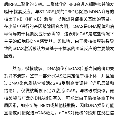
后IRF3二聚化的支架。二聚体化的IRF3会进入细胞核并触发
I型干扰素反应。与STING相关的TBK1也促进dsDNA介导的
核因子κB（NF-κB）激活，以促进炎症相关基因的转录。
在小鼠中进行的基因敲除研究表明，cGAS是DNA配体和病
毒诱导的干扰素反应所必需的，这表明cGAS是这些情况下
主要的细胞质DNA感受器。类似地，由于微核核膜破裂导
致的cGAS激活被认为是基于干扰素的炎症反应的主要触发
因素。
然而，微核破裂、DNA损伤和cGAS传感之间的确切关
系尚不清楚。鉴于一部分cGAS通常定位于核小体，并且通
过DNA/染色质结合激活cGAS受到高度调控（详见展望和
结论），仅微核断裂不足以激活cGAS。与核破裂类似，微
核破裂与广泛的DNA损伤有关，可能是由于微核暴露于胞
质因素，如外切酶TREX1或其他核酸酶，因此DNA损伤可能
直接或间接促进cGAS激活。cGAS对微核的感知在炎症信