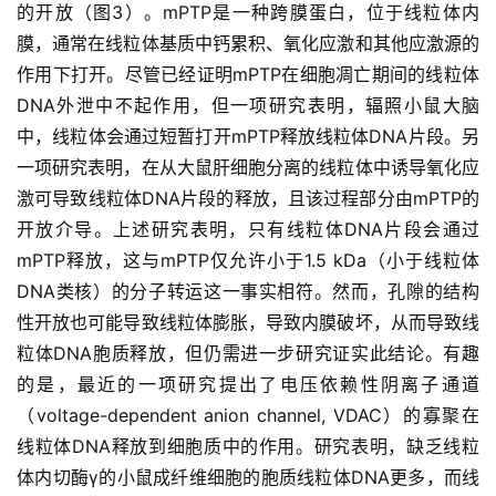
的开放（图3）。mPTP是一种跨膜蛋白，位于线粒体内
膜，通常在线粒体基质中钙累积、氧化应激和其他应激源的
作用下打开。尽管已经证明mPTP在细胞凋亡期间的线粒体
DNA外泄中不起作用，但一项研究表明，辐照小鼠大脑
中，线粒体会通过短暂打开mPTP释放线粒体DNA片段。另
一项研究表明，在从大鼠肝细胞分离的线粒体中诱导氧化应
激可导致线粒体DNA片段的释放，且该过程部分由mPTP的
开放介导。上述研究表明，只有线粒体DNA片段会通过
mPTP释放，这与mPTP仅允许小于1.5 kDa（小于线粒体
DNA类核）的分子转运这一事实相符。然而，孔隙的结构
性开放也可能导致线粒体膨胀，导致内膜破坏，从而导致线
粒体DNA胞质释放，但仍需进一步研究证实此结论。有趣
的是，最近的一项研究提出了电压依赖性阴离子通道
（voltage-dependent anion channel, VDAC）的寡聚在
线粒体DNA释放到细胞质中的作用。研究表明，缺乏线粒
体内切酶γ的小鼠成纤维细胞的胞质线粒体DNA更多，而线