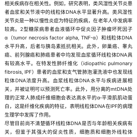
相关疾病存在相关性。例如，研究表明，类风湿性关节炎患
者血浆和关节液中的线粒体DNA水平显著升高。类风湿性
关节炎是一种以慢性炎症为特征的疾病，在老年人中发病率
较高。2型糖尿病患者血液循环中促炎因子肿瘤坏死因子
α（tumor necrosis factor alpha, TNF-α）和线粒体DNA
水平升高，后者与胰岛素抵抗相关。此外，卵巢癌、睾丸
癌、前列腺癌和肺癌患者中均发现血浆循环线粒体DNA具
有较高水平。在特发性肺纤维化（idiopathic pulmonary
fibrosis, IPF）患者的血浆和支气管肺泡灌洗液中也发现线
粒体DNA浓度升高。血浆线粒体DNA水平与疾病进展相
关，并被证明可以预测死亡率。此外，用分离的mtDNA处
理的正常人肺成纤维细胞会表达高水平的α-平滑肌肌动蛋
白，这是纤维化疾病的特征，表明线粒体DNA在IPF的病理
生理学中发挥了作用。
尽管目前尚不清楚循环线粒体DNA是否与年龄相关疾病有
关，但鉴于其强大的促炎性质，细胞质和细胞外线粒体