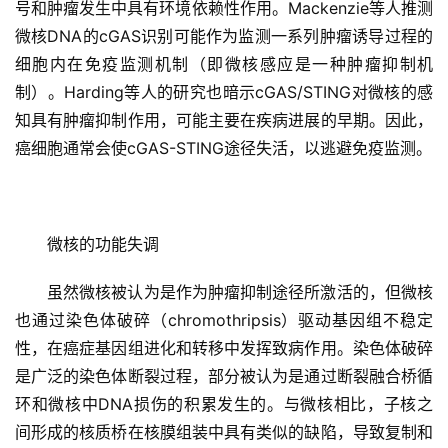
号和肿瘤发生中具有环境依赖性作用。Mackenzie等人推测
微核DNA的cGAS识别可能作为监测一系列肿瘤诱导过程的
细胞内在免疫监测机制（即微核感应是一种肿瘤抑制机
制）。Harding等人的研究也暗示cGAS/STING对微核的感
知具有肿瘤抑制作用，可能主要在疾病进展的早期。因此，
癌细胞通常会使cGAS-STING途径失活，以逃避免疫监测。
微核的功能失调
虽然微核被认为是作为肿瘤抑制途径所激活的，但微核
也通过染色体破碎（chromothripsis）驱动基因组不稳定
性，在癌症基因组进化和转移中发挥致病作用。染色体破碎
是广泛的染色体断裂过程，部分被认为是通过断裂融合桥循
环和微核中DNA损伤的积累发生的。与微核相比，子核之
间形成的核质桥在核膜组装中具有类似的缺陷，导致复制和