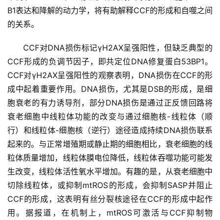
B1表达和降解的动力学，将有助解释CCF的形成和自噬之间
的关系。
首
页
CCF对DNA损伤标记γH2AX呈强阳性，但缺乏典型的
CCF形成的负调节因子，即共定位DNA修复蛋白53BP1。
CCF对γH2AX呈强阳性的观察表明，DNA损伤在CCF的形
行
成中起着重要作用。DNA损伤，尤其是DSB的形成，是细
业
胞衰老的有力诱导剂，部分DNA损伤是通过正反馈回路将
资
衰老细胞中线粒体功能的改变与通过细胞核-线粒体（顺
讯
行）和线粒体-细胞核（逆行）途径造成持续DNA损伤联系
起来的。与正常增殖期或静止期的细胞相比，衰老细胞的线
粒体质量增加，线粒体膜电位降低，线粒体吞噬功能可能发
再
生
生改变，线粒体活性氧水平增加。有趣的是，从衰老细胞中
医
切除线粒体，或抑制mtROS的形成，会抑制SASP并阻止
学
CCF的形成，这表明有丝分裂核途径在CCF的形成中起作
用。据报道，在机制上，mtROS可激活与CCF抑制物