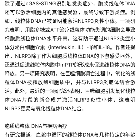
除了通过cGAS-STING识别触发炎症外，胞浆线粒体DNA
还可以激活细胞内的其他感受器，最终导致下游炎症。例
如，线粒体DNA已被证明能激活NLRP3炎性小体。一项研
究表明，用脂多糖或ATP治疗线粒体功能失调的细胞会导致
细胞质线粒体DNA水平升高，这有助于通过NLRP3炎症小
体分泌白细胞介素（interleukin, IL）-1β和IL-18。作者还提
出，NLRP3除了作为细胞质线粒体DNA的下游感受器外，
还通过促进线粒体内膜中mPTP的形成来促进线粒体DNA的
释放。另一项研究表明，在巨噬细胞凋亡过程中，氧化的线
粒体DNA被释放到细胞质中，并与NLRP3炎症体结合激
活。此外，最近的一项研究还表明，巨噬细胞引发氧化线粒
体DNA片段的新合成并激活NLRP3炎性小体，这表明
NLRP3更易与氧化线粒体DNA结合。
胞质线粒体 DNA与疾病治疗
有研究报道，血浆中循环的线粒体DNA与几种特定的年龄