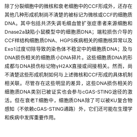
除了分裂细胞中的微核和衰老细胞中的CCF形成外，还存在
其他几种形成机制尚不清楚的被标记为微核或CCF的细胞质
DNA。其中包括共济失调毛细血管扩张症患者来源细胞和
Dnase2a缺陷小鼠模型中的细胞质DNA；端粒损伤介导的
CCF样结构细胞质DNA、HGPS疾病相关的细胞核异常以及
Exo1过度切除导致的染色体不稳定中的细胞质DNA；及与
DNA损伤相关的细胞质小DNA碎片。这些细胞质DNA的形
成都与DNA损伤标记物γH2AX直接或间接相关。然而，尚
不清楚这些形成机制如何与上述微核和CCF形成的具体机制
相关联。尽管存在这些明显的差异，这些DNA损伤相关的
细胞质DNA类别已被证实也会参与cGAS-STING途径的激
活。但在衰老T细胞中，细胞质DNA除了可以被KU复合物
感知（不依赖cGAS-STING通路）外，它们还可能在生理学
和疾病中发挥重要作用。