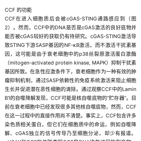
CCF 的功能
CCF在进入细胞质后会被cGAS-STING通路感应到（图
2）。然而，CCF中的DNA是否是cGAS激活的良好底物并
能否被cGAS较好的获取仍有待研究。cGAS-STING激活导
致STING下游SASP基因的NF-κB激活，而不激活干扰素基
因，这可能是由于衰老细胞中的p38丝裂原激活蛋白激酶
（mitogen-activated protein kinase, MAPK）抑制干扰素
基因所致。在急性应激条件下，衰老细胞作为一种有效的肿
瘤抑制机制，通过SASP依赖性的免疫系统激活来阻止细胞
生长并促进潜在恶性细胞的清除。通过观察CCF中的Lamin
B1的自噬降解发现，CCF可能是核自噬底物的“贮存器”。目
前在衰老细胞中已经发现很多其他核自噬底物，然而，CCF
在这一过程中的直接作用尚不清楚。事实上，CCF包含许多
染色质相关蛋白，但它们在细胞质中的命运，例如自噬降
解、cGAS独立的信号传导乃至细胞分泌，却少有报道。