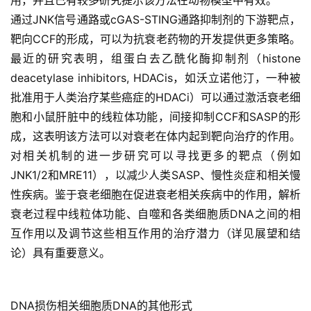
用，并且已有较多研究提示该方法在动物模型中有效。
通过JNK信号通路或cGAS-STING通路抑制剂的下游靶点，
靶向CCF的形成，可以为抗衰老药物的开发提供更多策略。
最近的研究表明，组蛋白去乙酰化酶抑制剂（histone
deacetylase inhibitors, HDACis，如沃立诺他汀，一种被
批准用于人类治疗某些癌症的HDACi）可以通过激活衰老细
胞和小鼠肝脏中的线粒体功能，间接抑制CCF和SASP的形
成，这表明该方法可以对衰老在体内起到靶向治疗的作用。
对相关机制的进一步研究可以寻找更多的靶点（例如
JNK1/2和MRE11），以减少人类SASP、慢性炎症和相关慢
性疾病。鉴于衰老细胞在促进衰老相关疾病中的作用，解析
衰老过程中线粒体功能、自噬和各类细胞质DNA之间的相
互作用以及调节这些相互作用的治疗潜力（详见展望和结
论）具有重要意义。
DNA损伤相关细胞质DNA的其他形式