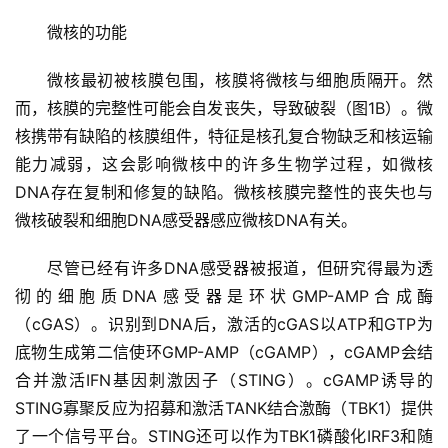
微核的功能
微核最初被核膜包围，核膜将微核与细胞质隔开。然
而，核膜的完整性可能会自发丧失，导致破裂（图1B）。微
核携带有缺陷的核膜组件，特征是核孔复合物缺乏和核运输
能力减弱，这会影响微核中的许多生物学过程，如微核
DNA存在复制和修复的缺陷。微核核膜完整性的丧失也与
微核破裂和细胞DNA感受器感应微核DNA有关。
尽管已经有许多DNA感受器被报道，但研究得最为透
彻的细胞质DNA感受器是环状GMP-AMP合成酶
（cGAS）。识别到DNA后，激活的cGAS以ATP和GTP为
底物生成第二信使环GMP-AMP（cGAMP），cGAMP会结
合并激活IFN基因刺激因子（STING）。cGAMP诱导的
STING寡聚反应为招募和激活TANK结合激酶（TBK1）提供
了一个信号平台。STING还可以作为TBK1磷酸化IRF3和随