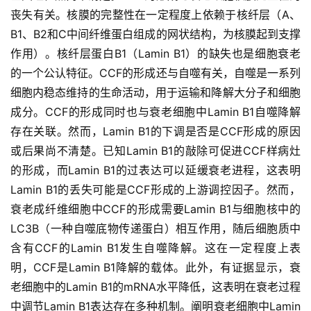
丧失有关。核膜的完整性在一定程度上依赖于核纤层（A、
B1、B2和C中间纤维蛋白组成的网状结构，为核膜起到支撑
作用）。核纤层蛋白B1（Lamin B1）的缺失也是细胞衰老
的一个公认特征。CCF的形成还与自噬有关，自噬是一系列
细胞内稳态维持的生命活动，用于运输和降解大分子和细胞
成分。CCF的形成同时也与衰老细胞中Lamin B1自噬降解
存在关联。然而，Lamin B1的下调是否是CCF形成的原因
或后果尚不清楚。已知Lamin B1的敲除可促进CCF样病灶
的形成，而Lamin B1的过表达可以延缓衰老进程，这表明
Lamin B1的丢失可能是CCF形成的上游调控因子。然而，
衰老成纤维细胞中CCF的形成需要Lamin B1与细胞核中的
LC3B（一种自噬底物传递蛋白）相互作用，随后细胞质中
含有CCF的Lamin B1发生自噬降解。这在一定程度上表
明，CCF是Lamin B1降解的载体。此外，有证据显示，衰
老细胞中的Lamin B1的mRNA水平降低，这表明在衰老过程
中调节Lamin B1表达存在多种机制。阐明衰老细胞中Lamin 