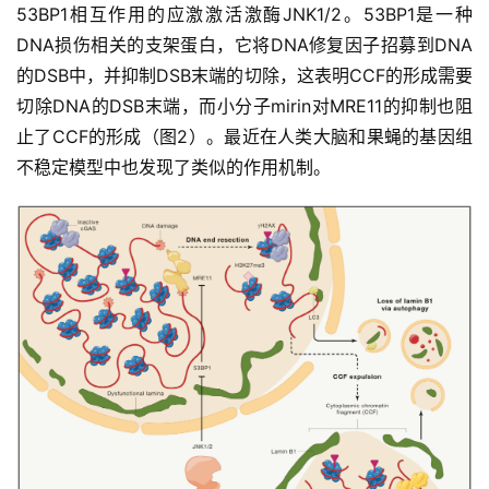
53BP1相互作用的应激激活激酶JNK1/2。53BP1是一种
临
DNA损伤相关的支架蛋白，它将DNA修复因子招募到DNA
登录
注册
床
的DSB中，并抑制DSB末端的切除，这表明CCF的形成需要
转
切除DNA的DSB末端，而小分子mirin对MRE11的抑制也阻
化
止了CCF的形成（图2）。最近在人类大脑和果蝇的基因组
不稳定模型中也发现了类似的作用机制。
会
展
活
动
关
于
我
们