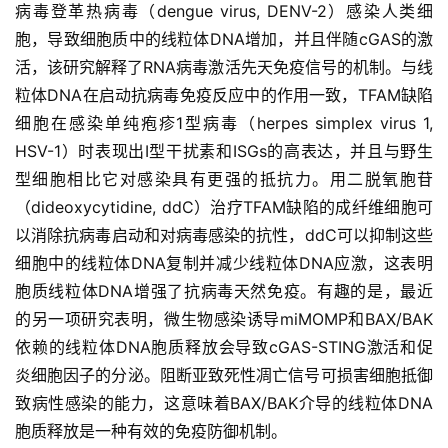
病毒登革热病毒（dengue virus, DENV-2）感染人类细
胞，导致细胞质中的线粒体DNA增加，并且伴随cGAS的激
活，该研究解释了RNA病毒激活先天免疫信号的机制。与线
粒体DNA在启动抗病毒免疫反应中的作用一致，TFAM缺陷
细胞在感染单纯疱疹1型病毒（herpes simplex virus 1,
HSV-1）时表现出I型干扰素和ISGs的高表达，并且与野生
型细胞相比它对感染具有更强的抵抗力。用二脱氧胞苷
（dideoxycytidine, ddC）治疗TFAM缺陷的成纤维细胞可
以消除抗病毒启动和对病毒感染的抗性，ddC可以抑制这些
细胞中的线粒体DNA复制并减少线粒体DNA应激，这表明
胞质线粒体DNA增强了抗病毒天然免疫。有趣的是，最近
的另一项研究表明，微生物感染诱导miMOMP和BAX/BAK
依赖的线粒体DNA胞质释放会导致cGAS-STING激活和促
炎细胞因子的分泌。阻断亚致死性凋亡信号可损害细胞抵御
致病性感染的能力，这意味着BAX/BAK介导的线粒体DNA
胞质释放是一种有效的免疫防御机制。