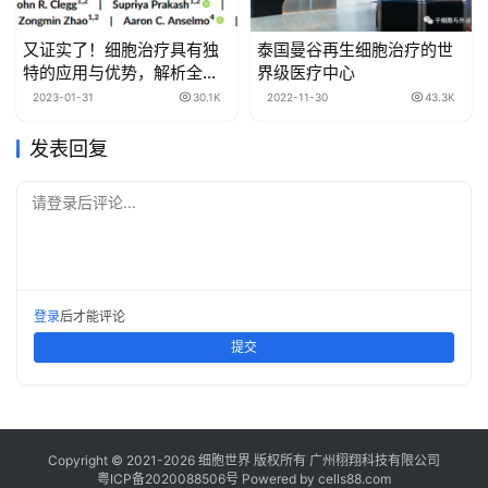
又证实了！细胞治疗具有独
泰国曼谷再生细胞治疗的世
特的应用与优势，解析全球
界级医疗中心
细胞治疗现状
2023-01-31
30.1K
2022-11-30
43.3K
发表回复
请登录后评论...
登录
后才能评论
提交
Copyright © 2021-
2026
细胞世界
版权所有
广州栩翔科技有限公司
粤ICP备2020088506号
Powered by
cells88.com