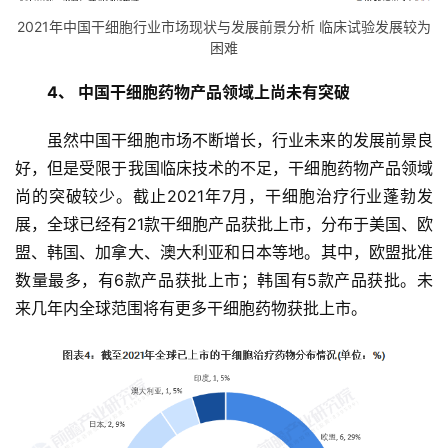
资
2021年中国干细胞行业市场现状与发展前景分析 临床试验发展较为
讯
困难
4、 中国干细胞药物产品领域上尚未有突破
再
生
虽然中国干细胞市场不断增长，行业未来的发展前景良
医
好，但是受限于我国临床技术的不足，干细胞药物产品领域
学
尚的突破较少。截止2021年7月，干细胞治疗行业蓬勃发
展，全球已经有21款干细胞产品获批上市，分布于美国、欧
盟、韩国、加拿大、澳大利亚和日本等地。其中，欧盟批准
临
登录
注册
数量最多，有6款产品获批上市；韩国有5款产品获批。未
床
来几年内全球范围将有更多干细胞药物获批上市。
转
化
会
展