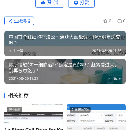
赞
(1)
打赏
生成海报
0
0
中国首个红细胞疗法公司连获大额融资，预计明年递交
IND
上一篇
2021-08-29 11:26
你所接触的“干细胞治疗”确定是真的吗？赶紧看过来，
别再被忽悠了！
2021-08-29 11:32
下一篇
相关推荐
行业动态
免疫细胞疗法