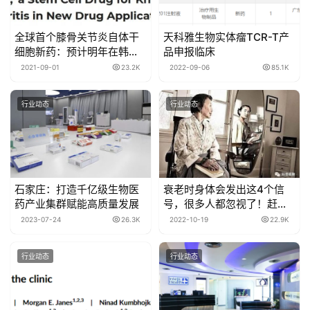
全球首个膝骨关节炎自体干
天科雅生物实体瘤TCR-T产
细胞新药：预计明年在韩国
品申报临床
上市
2021-09-01
23.2K
2022-09-06
85.1K
行业动态
行业动态
石家庄：打造千亿级生物医
衰老时身体会发出这4个信
药产业集群赋能高质量发展
号，很多人都忽视了！赶紧
对症自查
2023-07-24
26.3K
2022-10-19
22.9K
行业动态
行业动态