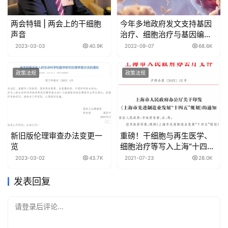
两会特辑 | 两会上的干细胞
今年多地政府发文支持基因
声音
治疗、细胞治疗与基因编辑
的发展
2023-03-03
40.9K
2022-09-07
68.6K
政策法规
政策法规
新旧版伦理审查办法变更一
重磅！干细胞与再生医学、
览
细胞治疗等写入上海“十四
五”规划，将开展重大科技攻
2023-03-02
43.7K
2021-07-23
28.0K
关！
发表回复
请登录后评论...