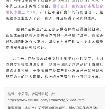
生
年将出现更多的增长机会，
预计全球干细胞治疗市场复合
医
增长率超过 20%
。在干细胞治疗良好的前景驱动下，越
学
来越多企业加入了这一赛道，并且取得了可喜的成果。
干细胞产品的生产工艺是从供者体内获得组织细胞，
直至成品细胞输入到患者体内的一系列操作过程，通常还
临
登录
注册
包括细胞的冻存和复苏，研发者对其中的每一步工艺和操
床
转
作均需开展研究和验证。
化
近年来，国家频发政策支持干细胞行业的发展，干细
胞的监管模式渐渐明朗。我国干细胞治疗产品的上市审批
道路逐渐打通，干细胞研究及其产业化发展已开始展现出
会
非常诱人的巨大前景，标准的发布有利行业的健康发展。
展
活
动
编辑：小果果，转载请注明出处：
https://www.cells88.com/zixun/zcfg/28659.html
免责声明：本站旨在分享医学细胞知识，版权归原作者及原出