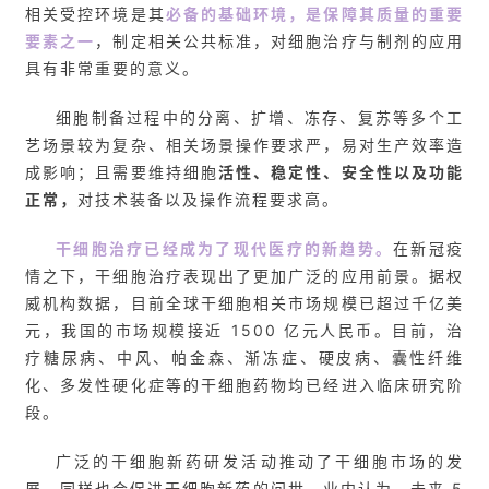
相关受控环境是其
必备的基础环境，是保障其质量的重要
要素之一
，制定相关公共标准，对细胞治疗与制剂的应用
具有非常重要的意义。
细胞制备过程中的分离、扩增、冻存、复苏等多个工
艺场景较为复杂、相关场景操作要求严，易对生产效率造
成影响；且需要维持细胞
活性、稳定性、安全性以及功能
正常，
对技术装备以及操作流程要求高。
首
页
干细胞治疗已经成为了现代医疗的新趋势。
在新冠疫
情之下，干细胞治疗表现出了更加广泛的应用前景。据权
威机构数据，目前全球干细胞相关市场规模已超过千亿美
行
元，我国的市场规模接近 1500 亿元人民币。目前，治
业
疗糖尿病、中风、帕金森、渐冻症、硬皮病、囊性纤维
资
化、多发性硬化症等的干细胞药物均已经进入临床研究阶
讯
段。
广泛的干细胞新药研发活动推动了干细胞市场的发
再
展，同样也会促进干细胞新药的问世。业内认为，未来 5