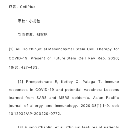
作者：CellPlus
审校：小龙包
封面来源：创客贴
[1] Ali Golchin,et al.Mesenchymal Stem Cell Therapy for
COVID-19: Present or Future.Stem Cell Rev Rep. 2020;
16(3): 427–433.
[2] Prompetchara E, Ketloy C, Palaga T. Immune
responses in COVID-19 and potential vaccines: Lessons
learned from SARS and MERS epidemic. Asian Pacific
journal of allergy and immunology. 2020;38(1):1–9. doi:
10.12932/AP-200220-0772.
[3] Huang Chaolin, et al. Clinical features of patients