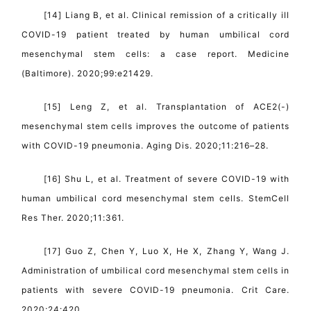
[14] Liang B, et al. Clinical remission of a critically ill
COVID-19 patient treated by human umbilical cord
mesenchymal stem cells: a case report. Medicine
(Baltimore). 2020;99:e21429.
[15] Leng Z, et al. Transplantation of ACE2(-)
mesenchymal stem cells improves the outcome of patients
with COVID-19 pneumonia. Aging Dis. 2020;11:216–28.
[16] Shu L, et al. Treatment of severe COVID-19 with
human umbilical cord mesenchymal stem cells. StemCell
Res Ther. 2020;11:361.
[17] Guo Z, Chen Y, Luo X, He X, Zhang Y, Wang J.
Administration of umbilical cord mesenchymal stem cells in
patients with severe COVID-19 pneumonia. Crit Care.
2020;24:420.