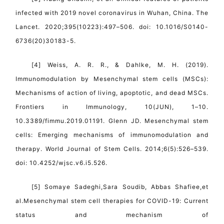
infected with 2019 novel coronavirus in Wuhan, China. The
Lancet. 2020;395(10223):497–506. doi: 10.1016/S0140-
6736(20)30183-5.
[4] Weiss, A. R. R., & Dahlke, M. H. (2019).
Immunomodulation by Mesenchymal stem cells (MSCs):
Mechanisms of action of living, apoptotic, and dead MSCs.
Frontiers in Immunology, 10(JUN), 1–10.
10.3389/fimmu.2019.01191. Glenn JD. Mesenchymal stem
cells: Emerging mechanisms of immunomodulation and
therapy. World Journal of Stem Cells. 2014;6(5):526–539.
doi: 10.4252/wjsc.v6.i5.526.
[5] Somaye Sadeghi,Sara Soudib, Abbas Shafiee,et
al.Mesenchymal stem cell therapies for COVID-19: Current
status and mechanism of