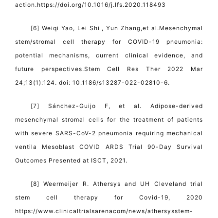
action.https://doi.org/10.1016/j.lfs.2020.118493
[6] Weiqi Yao, Lei Shi , Yun Zhang,et al.Mesenchymal
stem/stromal cell therapy for COVID-19 pneumonia:
potential mechanisms, current clinical evidence, and
future perspectives.Stem Cell Res Ther 2022 Mar
24;13(1):124. doi: 10.1186/s13287-022-02810-6.
[7] Sánchez-Guijo F, et al. Adipose-derived
mesenchymal stromal cells for the treatment of patients
with severe SARS-CoV-2 pneumonia requiring mechanical
ventila Mesoblast COVID ARDS Trial 90-Day Survival
Outcomes Presented at ISCT, 2021.
[8] Weermeijer R. Athersys and UH Cleveland trial
stem cell therapy for Covid-19, 2020
https://www.clinicaltrialsarenacom/news/athersysstem-