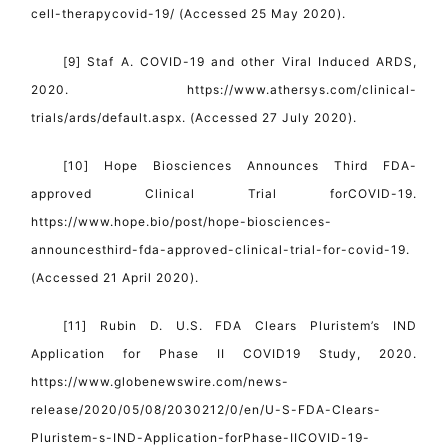
cell-therapycovid-19/ (Accessed 25 May 2020).
[9] Staf A. COVID-19 and other Viral Induced ARDS,
2020. https://www.athersys.com/clinical-
trials/ards/default.aspx. (Accessed 27 July 2020).
[10] Hope Biosciences Announces Third FDA-
approved Clinical Trial forCOVID-19.
https://www.hope.bio/post/hope-biosciences-
announcesthird-fda-approved-clinical-trial-for-covid-19.
(Accessed 21 April 2020).
[11] Rubin D. U.S. FDA Clears Pluristem’s IND
Application for Phase II COVID19 Study, 2020.
https://www.globenewswire.com/news-
release/2020/05/08/2030212/0/en/U-S-FDA-Clears-
Pluristem-s-IND-Application-forPhase-IICOVID-19-