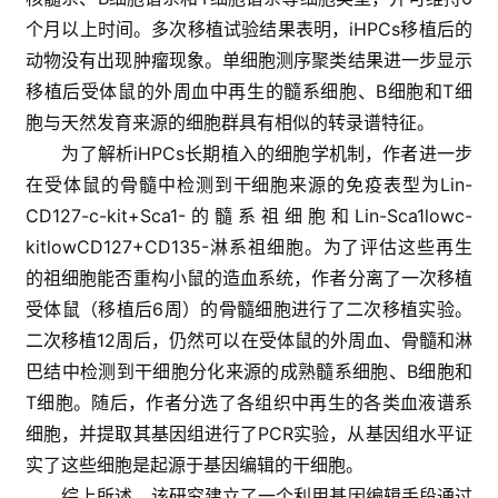
个月以上时间。多次移植试验结果表明，iHPCs移植后的
动物没有出现肿瘤现象。单细胞测序聚类结果进一步显示
移植后受体鼠的外周血中再生的髓系细胞、B细胞和T细
胞与天然发育来源的细胞群具有相似的转录谱特征。
为了解析iHPCs长期植入的细胞学机制，作者进一步
在受体鼠的骨髓中检测到干细胞来源的免疫表型为Lin-
CD127-c-kit+Sca1-的髓系祖细胞和Lin-Sca1lowc-
kitlowCD127+CD135-淋系祖细胞。为了评估这些再生
的祖细胞能否重构小鼠的造血系统，作者分离了一次移植
受体鼠（移植后6周）的骨髓细胞进行了二次移植实验。
二次移植12周后，仍然可以在受体鼠的外周血、骨髓和淋
巴结中检测到干细胞分化来源的成熟髓系细胞、B细胞和
T细胞。随后，作者分选了各组织中再生的各类血液谱系
细胞，并提取其基因组进行了PCR实验，从基因组水平证
实了这些细胞是起源于基因编辑的干细胞。
综上所述，该研究建立了一个利用基因编辑手段通过