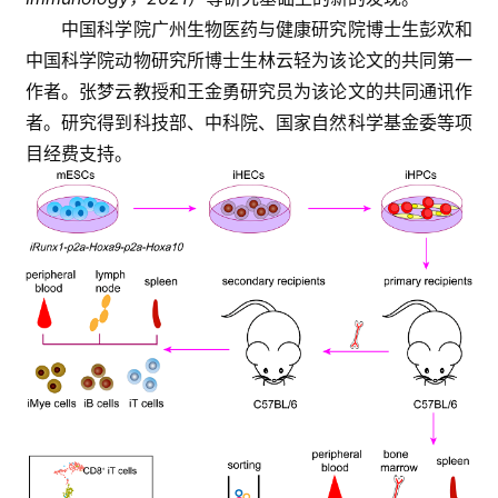
中国科学院广州生物医药与健康研究院博士生彭欢和
中国科学院动物研究所博士生林云轻为该论文的共同第一
临
登录
注册
作者。张梦云教授和王金勇研究员为该论文的共同通讯作
床
转
者。研究得到科技部、中科院、国家自然科学基金委等项
化
目经费支持。
会
展
活
动
关
于
我
们