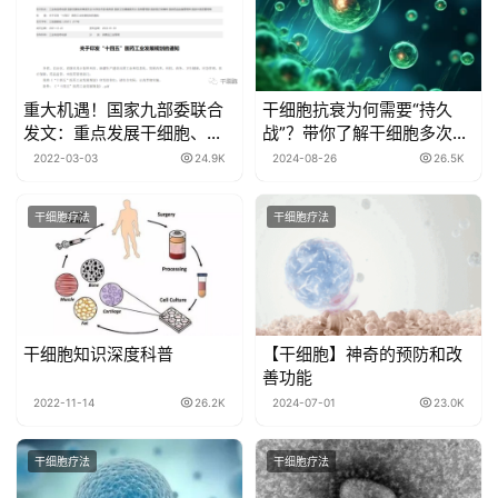
重大机遇！国家九部委联合
干细胞抗衰为何需要“持久
发文：重点发展干细胞、免
战”？带你了解干细胞多次应
疫细胞和基因治疗产品！
用的必要性
2022-03-03
24.9K
2024-08-26
26.5K
干细胞疗法
干细胞疗法
干细胞知识深度科普
【干细胞】神奇的预防和改
善功能
2022-11-14
26.2K
2024-07-01
23.0K
干细胞疗法
干细胞疗法