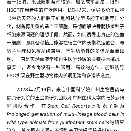
液干细胞，来源限制条件较多，加之成本高昂，限制了
HSCT在患者中的广泛应用。长期以来，诱导多能干细胞
（包括天然的人胚胎干细胞和诱导型多能干细胞等）分
化，制备再生型的造血干细胞，是彻底解决骨髓移植种子
细胞来源问题的理想手段。然而，如何诱导出真正的造血
干细胞，即具备移植后能够在宿主体内长期稳定嵌合、与
宿主生理和免疫系统兼容、产生功能性的多谱系血液细
胞，一直是实验血液学和再生医学领域的关键技术挑战。
事实上，迄今尚没有一种通用、高效的方法，能够诱导
PSC实现在野生型动物体内长期重建和多谱系造血。
2023年2月16日，来自中国科学院广州生物医药与
健康研究院的王金勇研究团队和广州医科大学的张梦云研
究团队合作，在
Stem Cell Reports
上发表了题为
Prolonged generation of multi-lineage blood cells in
wild type animals from pluripotent stem cells
的研究
论文，首次报道了通过干细胞基因编辑手段操纵Runx1、