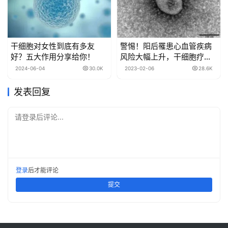
干细胞对女性到底有多友
警惕！阳后罹患心血管疾病
好？五大作用分享给你！
风险大幅上升，干细胞疗法
有效修复心肌损伤
2024-06-04
30.0K
2023-02-06
28.6K
发表回复
请登录后评论...
登录
后才能评论
提交