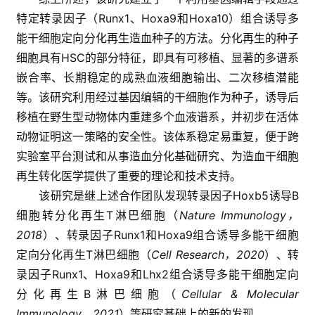
特定转录因子（Runx1、Hoxa9和Hoxa10）组合诱导多
能干细胞定向分化再生造血种子的方法。分化再生的种子
细胞具有HSC的部分特征，即具有可移植、显著的多谱系
首
嵌合率、长期稳定的成熟血液细胞输出、二次移植潜能
页
等。该研究利用经过基因编辑的干细胞作为种子，诱导后
移植在野生型动物体内重建多个血液谱系，并初步在活体
动物证明这一策略的安全性。该体系稳定易重复，便于跨
行
实验室平台测试和从事造血分化基础研究、为造血干细胞
业
再生转化医学提供了重要的理论和技术支持。
资
讯
该研究是继上述合作团队发现转录因子Hoxb5诱导B
细胞转分化再生T淋巴细胞（
Nature Immunology，
2018
）、转录因子Runx1和Hoxa9组合诱导多能干细胞
再
定向分化再生T淋巴细胞（
Cell Research，2020
）、转
生
录因子Runx1、Hoxa9和Lhx2组合诱导多能干细胞定向
医
分化再生B淋巴细胞（
Cellular & Molecular
学
Immunology，2021
）等研究基础上的新的发现。