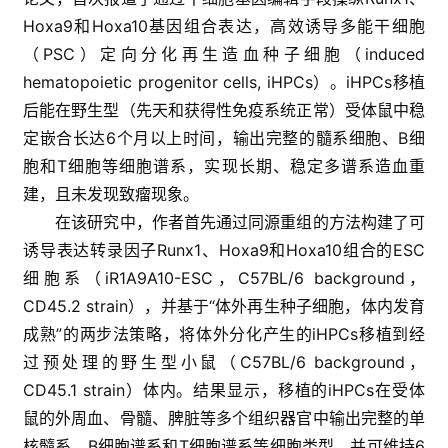
Hoxa9和Hoxa10基因组合表达，高效诱导多能干细胞
（PSC）定向分化再生造血种子细胞（induced
hematopoietic progenitor cells, iHPCs）。iHPCs移植
后能在野生型（先天和获得性免疫系统正常）受体鼠中稳
定嵌合长达6个月以上时间，输出完整的髓系细胞、B细
胞和T细胞等细胞谱系，实现长期、稳定多谱系造血重
建，且未发现致瘤现象。
在该研究中，作者首先通过同源重组的方法构建了可
诱导表达转录因子Runx1、Hoxa9和Hoxa10组合的ESC
细胞系（iR1A9A10-ESC，C57BL/6 background，
CD45.2 strain），并基于“体外再生种子细胞，体内发育
成熟”的两步法策略，将体外分化产生的iHPCs移植到经
过预处理的野生型小鼠（C57BL/6 background，
CD45.1 strain）体内。结果显示，移植的iHPCs在受体
鼠的外周血、骨髓、脾脏等多个组织器官中输出完整的单
核髓系、B细胞谱系和T细胞谱系等细胞类型，并可维持6