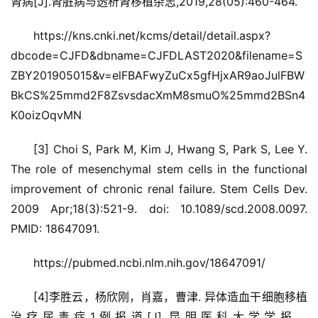
肾病[J].肾脏病与透析肾移植杂志,2019,28(05):460-464.
https://kns.cnki.net/kcms/detail/detail.aspx?
dbcode=CJFD&dbname=CJFDLAST2020&filename=S
ZBY201905015&v=elFBAFwyZuCx5gfHjxAR9aoJulFBW
BkCS%25mmd2F8ZsvsdacXmM8smuO%25mmd2BSn4
K0oizOqvMN
[3] Choi S, Park M, Kim J, Hwang S, Park S, Lee Y.
The role of mesenchymal stem cells in the functional
improvement of chronic renal failure. Stem Cells Dev.
2009 Apr;18(3):521-9. doi: 10.1089/scd.2008.0097.
PMID: 18647091.
https://pubmed.ncbi.nlm.nih.gov/18647091/
[4]李胜云，杨欣刚，肖嘉，曹津. 异体造血干细胞移植
治疗尿毒症1例报道[J].昆明医科大学学报，