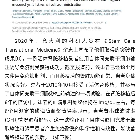
化
会
展
活
2020年，意大利的科研人员在《Stem Cells
动
Translational Medicine》杂志上宣布了他们取得的突破性
成果[6]，一例活体肾脏移植受者使用自体间充质干细胞输
注诱导免疫耐受获得成功。截至报道前，该患者已经18个月
关
未使用免疫抑制剂，而且移植后的肾脏功能正常，患者身体
于
状况良好。患者于2010年10月接受了活体肾移植，并参与
我
了自体间充质干细胞移植前输注的一项试验。在肾脏移植后
们
9年的随访中，患者的血清肌酐始终保持在1mg/dL左右，每
6个月测定的碘海醇血浆清除率显示，患者肾小球滤过率
(GFR)情况逐渐好转。
这一试验证明了自体骨髓间充质干细
胞输注可诱导患者产生免疫耐受的科学性和有效性，能改善
肾移植患者的预后。
（如下图）