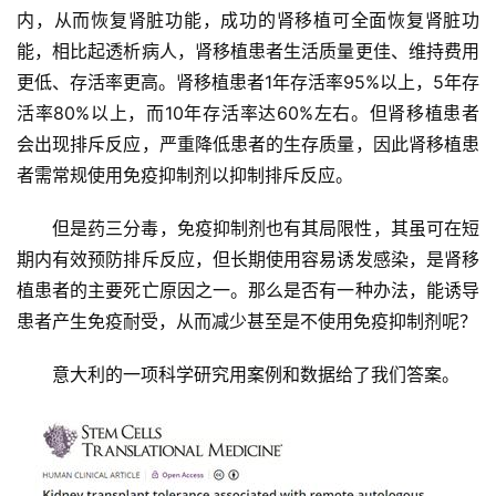
内，从而恢复肾脏功能，成功的肾移植可全面恢复肾脏功
能，相比起透析病人，肾移植患者生活质量更佳、维持费用
更低、存活率更高。肾移植患者1年存活率95%以上，5年存
行
业
活率80%以上，而10年存活率达60%左右。但肾移植患者
资
会出现排斥反应，严重降低患者的生存质量，因此肾移植患
讯
者需常规使用免疫抑制剂以抑制排斥反应。
但是药三分毒，免疫抑制剂也有其局限性，其虽可在短
再
期内有效预防排斥反应，但长期使用容易诱发感染，是肾移
生
植患者的主要死亡原因之一。那么是否有一种办法，能诱导
医
患者产生免疫耐受，从而减少甚至是不使用免疫抑制剂呢？
学
意大利的一项科学研究用案例和数据给了我们答案。
临
登录
注册
床
转