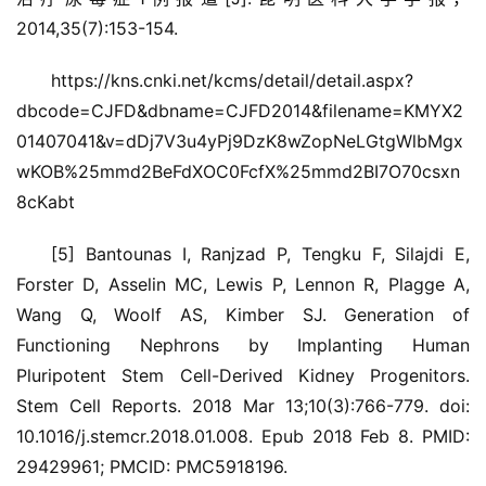
2014,35(7):153-154.
https://kns.cnki.net/kcms/detail/detail.aspx?
dbcode=CJFD&dbname=CJFD2014&filename=KMYX2
01407041&v=dDj7V3u4yPj9DzK8wZopNeLGtgWlbMgx
wKOB%25mmd2BeFdXOC0FcfX%25mmd2BI7O70csxn
8cKabt
[5] Bantounas I, Ranjzad P, Tengku F, Silajdi E,
Forster D, Asselin MC, Lewis P, Lennon R, Plagge A,
Wang Q, Woolf AS, Kimber SJ. Generation of
Functioning Nephrons by Implanting Human
Pluripotent Stem Cell-Derived Kidney Progenitors.
Stem Cell Reports. 2018 Mar 13;10(3):766-779. doi:
10.1016/j.stemcr.2018.01.008. Epub 2018 Feb 8. PMID:
29429961; PMCID: PMC5918196.