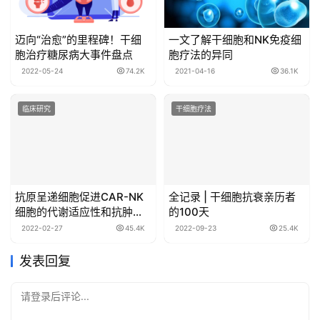
迈向“治愈”的里程碑！干细
一文了解干细胞和NK免疫细
胞治疗糖尿病大事件盘点
胞疗法的异同
2022-05-24
74.2K
2021-04-16
36.1K
临床研究
干细胞疗法
抗原呈递细胞促进CAR-NK
全记录 | 干细胞抗衰亲历者
细胞的代谢适应性和抗肿瘤
的100天
活性
2022-02-27
45.4K
2022-09-23
25.4K
发表回复
请登录后评论...