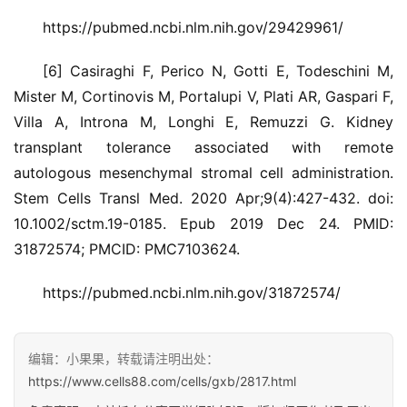
https://pubmed.ncbi.nlm.nih.gov/29429961/
[6] Casiraghi F, Perico N, Gotti E, Todeschini M,
Mister M, Cortinovis M, Portalupi V, Plati AR, Gaspari F,
Villa A, Introna M, Longhi E, Remuzzi G. Kidney
transplant tolerance associated with remote
autologous mesenchymal stromal cell administration.
Stem Cells Transl Med. 2020 Apr;9(4):427-432. doi:
10.1002/sctm.19-0185. Epub 2019 Dec 24. PMID:
31872574; PMCID: PMC7103624.
https://pubmed.ncbi.nlm.nih.gov/31872574/
编辑：小果果，转载请注明出处：
https://www.cells88.com/cells/gxb/2817.html