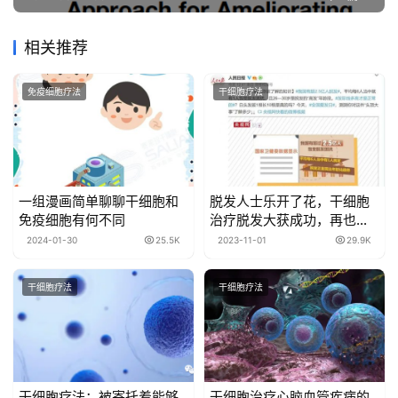
相关推荐
免疫细胞疗法
干细胞疗法
一组漫画简单聊聊干细胞和
脱发人士乐开了花，干细胞
免疫细胞有何不同
治疗脱发大获成功，再也不
用秃头了！
2024-01-30
25.5K
2023-11-01
29.9K
干细胞疗法
干细胞疗法
干细胞疗法：被寄托着能够
干细胞治疗心脑血管疾病的