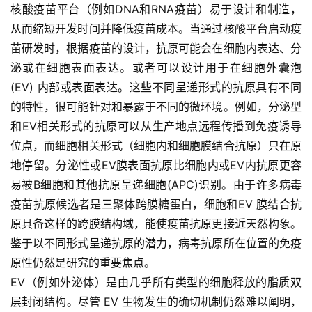
核酸疫苗平台（例如DNA和RNA疫苗）易于设计和制造，
从而缩短开发时间并降低疫苗成本。当通过核酸平台启动疫
苗研发时，根据疫苗的设计，抗原可能会在细胞内表达、分
泌或在细胞表面表达。或者可以设计用于在细胞外囊泡
(EV) 内部或表面表达。这些不同呈递形式的抗原具有不同
的特性，很可能针对和暴露于不同的微环境。例如，分泌型
和EV相关形式的抗原可以从生产地点远程传播到免疫诱导
位点，而细胞相关形式（细胞内和细胞膜结合抗原）只在原
地停留。分泌性或EV膜表面抗原比细胞内或EV内抗原更容
易被B细胞和其他抗原呈递细胞(APC)识别。由于许多病毒
疫苗抗原候选者是三聚体跨膜糖蛋白，细胞和EV 膜结合抗
原具备这样的跨膜结构域，能使疫苗抗原更接近天然构象。
鉴于以不同形式呈递抗原的潜力，病毒抗原所在位置的免疫
原性仍然是研究的重要焦点。
首
EV（例如外泌体）是由几乎所有类型的细胞释放的脂质双
页
层封闭结构。尽管 EV 生物发生的确切机制仍然难以阐明，