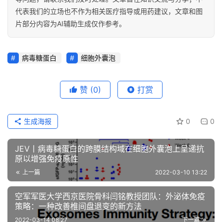
代表我们的立场也不作为相关医疗指导或用药建议，文章和图
片部分内容为AI辅助生成仅作参考。
病毒糖蛋白
细胞外囊泡
赞
(0)
打赏
生成海报
0
0
JEV丨病毒糖蛋白的跨膜结构域在细胞外囊泡上呈递抗
原以增强免疫原性
上一篇
2022-03-10 13:22
空军军医大学西京医院骨科闫铭教授团队：外泌体免疫
策略：一种改善椎间盘退变的新方法
2022-03-14 08:27
下一篇