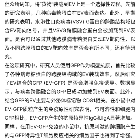
但众所周知，将“货物”装载到EV上是一个选择性过程。先前
的研究表明，几种病毒糖蛋白在EV表面表达。此外，早期
行
的研究表明，水泡性口炎病毒(VSV) G蛋白的跨膜结构域包
业
资
含EV靶向信号，并且VSVG跨膜融合蛋白会被加载到EV表
讯
面。是否可以通过其他跨膜病毒糖蛋白实现EV靶向性，以
及不同跨膜蛋白的EV靶向效率是否会有所不同，还有待研
究。
再
在这项研究中，研究人员使用GFP作为模型抗原，首先比较
生
了各种病毒糖蛋白的跨膜结构域的EV装载效率，然后研究
医
了EV结合的GFP (EV-GFP) 是否会增强免疫诱导。数据显
学
示，与病毒跨膜融合的GFP已成功加载到EV表面。此外，
结合GFP的EV主要与外泌体标记物 CD81相关。在小鼠中对
临
EV-GFP质粒产生的免疫原性研究表明，与可溶性和细胞内
登录
注册
床
GFP相比，EV-GFP产生的抗原特异性IgG和IgA显著增加。
转
同样，在用EV-GFP免疫的小鼠中，抗原刺激的脾细胞产生
化
的与GFP特异性T细胞反应相关的细胞因子也得到了增强。