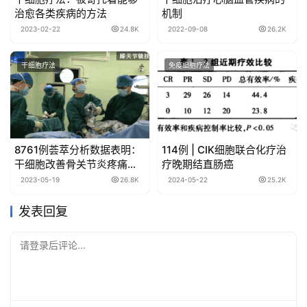
治愈各类疾病的方法
机制
2023-02-22
24.8K
2022-09-08
26.2K
干细胞疗法
免疫细胞疗法
8761例荟萃分析数据表明：
114例 | CIK细胞联合化疗治
干细胞改善骨关节炎疼痛，
疗晚期结直肠癌
显著优于其他关节内注射剂
2023-05-19
26.8K
2024-05-22
25.2K
发表回复
请登录后评论...