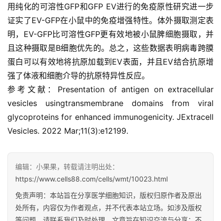
用纯化的可溶性GFP和GFP EV进行的免疫原性研究进一步
证实了EV-GFP在小鼠中的免疫增强特性。体外摄取测定表
会
明，EV-GFP比可溶性GFP更有效地被小鼠脾细胞摄取，并
展
且这种摄取是B细胞优先的。总之，这些数据表明病毒跨膜
活
动
蛋白可以有效地将抗原加载到EV表面，并且EV结合抗原增
强了体液和细胞介导的抗原特异性反应。
参考文献：Presentation of antigen on extracellular
关
vesicles usingtransmembrane domains from viral
于
glycoproteins for enhanced immunogenicity. JExtracell
我
Vesicles. 2022 Mar;11(3):e12199.
们
编辑：小果果，转载请注明出处：
https://www.cells88.com/cells/wmt/10023.html
免责声明：本站旨在分享医学细胞知识，版权归原作者及原出
处所有，内容仅为作者观点，并不代表本站立场。如涉及版权
等问题，请联系我们及时处理。文章旨在知识交流与分享；不