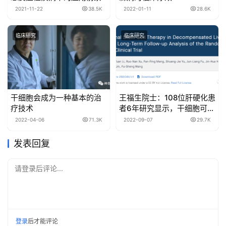
2021-11-22
38.5K
2022-01-11
28.6K
临床研究
临床研究
干细胞会成为一种基本的治
王福生院士：108位肝硬化患
疗技术
者6年研究显示，干细胞可提
高长期生存率！
2022-04-06
71.3K
2022-09-07
29.7K
发表回复
请登录后评论...
登录
后才能评论