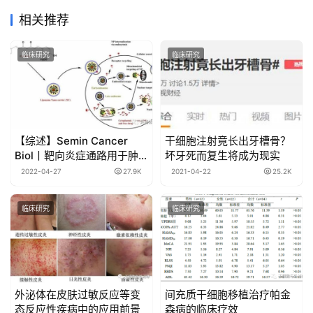
相关推荐
临床研究
临床研究
【综述】Semin Cancer
干细胞注射竟长出牙槽骨？
Biol丨靶向炎症通路用于肿
坏牙死而复生将成为现实
瘤治疗的外泌体纳米药物的
2022-04-27
27.9K
2021-04-22
25.2K
现状和未来展望
临床研究
临床研究
外泌体在皮肤过敏反应等变
间充质干细胞移植治疗帕金
态反应性疾病中的应用前景
森病的临床疗效