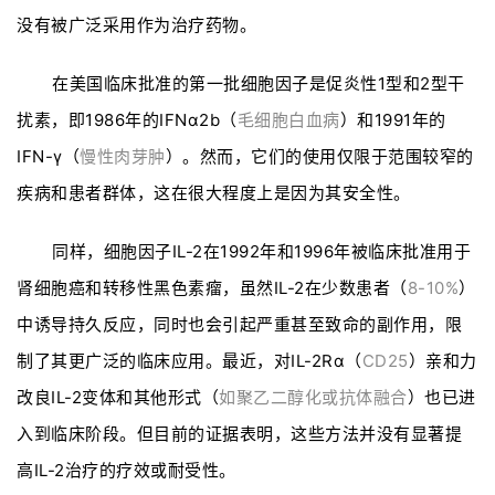
没有被广泛采用作为治疗药物。
在美国临床批准的第一批细胞因子是促炎性1型和2型干
扰素，即1986年的IFNα2b（
毛细胞白血病
）和1991年的
IFN-γ（
慢性肉芽肿
）。然而，它们的使用仅限于范围较窄的
疾病和患者群体，这在很大程度上是因为其安全性。
同样，细胞因子IL-2在1992年和1996年被临床批准用于
肾细胞癌和转移性黑色素瘤，虽然IL-2在少数患者（
8-10%
）
中诱导持久反应，同时也会引起严重甚至致命的副作用，限
制了其更广泛的临床应用。最近，对IL-2Rα（
CD25
）亲和力
改良IL-2变体和其他形式（
如聚乙二醇化或抗体融合
）也已进
入到临床阶段。但目前的证据表明，这些方法并没有显著提
高IL-2治疗的疗效或耐受性。