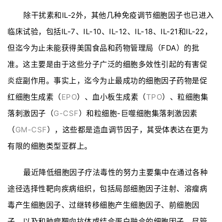
除干扰素和IL-2外，其他几种免疫调节细胞因子也已进入
临床试验，包括IL-7、IL-10、IL-12、IL-18、IL-21和IL-22，
但迄今为止未能获得美国食品和药物管理局（FDA）的批
准。这主要是由于这些分子广泛的细胞多效性引起的有害促
炎症副作用。事实上，迄今为止最成功的细胞因子药物是促
红细胞生成素（
EPO
）、血小板生成素（
TPO
）、粒细胞集
落刺激因子（
G-CSF
）和粒细胞-巨噬细胞集落刺激因素
（
GM-CSF
），这些都是造血调节因子，其受体表达在更为
有限的细胞类型亚群上。
最近降低细胞因子疗法毒性的努力主要集中在通过各种
途径选择性靶向疾病组织，包括局部细胞因子注射、溶瘤病
毒产生细胞因子、过继转移细胞产生细胞因子、前细胞因
子，以及和肿瘤靶向抗体或结合蛋白融合的细胞因子。尽管