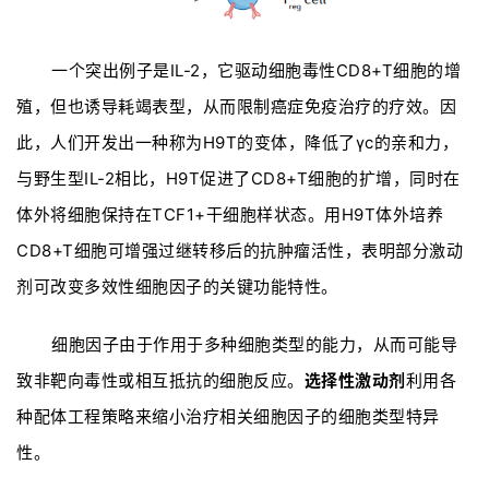
一个突出例子是IL-2，它驱动细胞毒性CD8+T细胞的增
殖，但也诱导耗竭表型，从而限制癌症免疫治疗的疗效。因
此，人们开发出一种称为H9T的变体，降低了γc的亲和力，
与野生型IL-2相比，H9T促进了CD8+T细胞的扩增，同时在
体外将细胞保持在TCF1+干细胞样状态。用H9T体外培养
CD8+T细胞可增强过继转移后的抗肿瘤活性，表明部分激动
剂可改变多效性细胞因子的关键功能特性。
细胞因子由于作用于多种细胞类型的能力，从而可能导
致非靶向毒性或相互抵抗的细胞反应。
选择性激动剂
利用各
种配体工程策略来缩小治疗相关细胞因子的细胞类型特异
性。