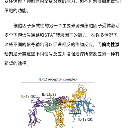
变体保留了抑制体内全身炎症的能力，但不再刺激细胞毒性T
细胞的功能。
会
展
活
细胞因子多效性的另一个主要来源是细胞因子受体激活
动
多个下游信号通路和STAT转录因子的能力。在许多情况下，
这些不同的信号输出可以促进相反的生物反应，而
偏向性激
动剂
是分离这些不同信号反应并增强治疗所需反应的一种有
关
于
希望的途径。
我
们