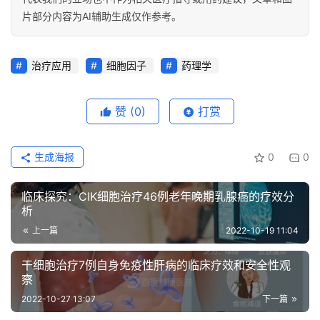
片部分内容为AI辅助生成仅作参考。
治疗应用
细胞因子
药理学
赞
(0)
打赏
生成海报
0
0
临床探究：CIK细胞治疗46例老年晚期乳腺癌的疗效分
析
上一篇
2022-10-19 11:04
干细胞治疗7例自身免疫性肝病的临床疗效和安全性观
察
2022-10-27 13:07
下一篇