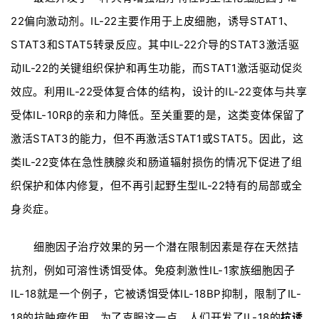
22偏向激动剂。IL-22主要作用于上皮细胞，诱导STAT1、
STAT3和STAT5转录反应。其中IL-22介导的STAT3激活驱
动IL-22的关键组织保护和再生功能，而STAT1激活驱动促炎
效应。利用IL-22受体复合体的结构，设计的IL-22变体与共享
受体IL-10Rβ的亲和力降低。至关重要的是，这类变体保留了
激活STAT3的能力，但不再激活STAT1或STAT5。因此，这
类IL-22变体在急性胰腺炎和肠道辐射损伤的情况下促进了组
织保护和体内修复，但不再引起野生型IL-22特有的局部或全
身炎症。
细胞因子治疗效果的另一个潜在限制因素是存在天然拮
抗剂，例如可溶性诱饵受体。免疫刺激性IL-1家族细胞因子
IL-18就是一个例子，它被诱饵受体IL-18BP抑制，限制了IL-
18的抗肿瘤作用。为了克服这一点，人们开发了IL-18的
抗诱