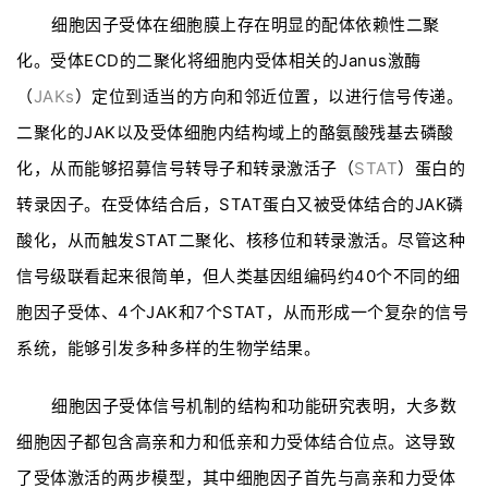
细胞因子受体在细胞膜上存在明显的配体依赖性二聚
化。受体ECD的二聚化将细胞内受体相关的Janus激酶
（
JAKs
）定位到适当的方向和邻近位置，以进行信号传递。
二聚化的JAK以及受体细胞内结构域上的酪氨酸残基去磷酸
化，从而能够招募信号转导子和转录激活子（
STAT
）蛋白的
转录因子。在受体结合后，STAT蛋白又被受体结合的JAK磷
酸化，从而触发STAT二聚化、核移位和转录激活。尽管这种
信号级联看起来很简单，但人类基因组编码约40个不同的细
胞因子受体、4个JAK和7个STAT，从而形成一个复杂的信号
系统，能够引发多种多样的生物学结果。
细胞因子受体信号机制的结构和功能研究表明，大多数
细胞因子都包含高亲和力和低亲和力受体结合位点。这导致
了受体激活的两步模型，其中细胞因子首先与高亲和力受体