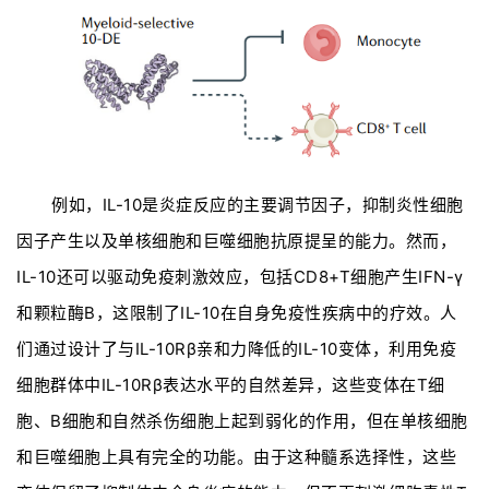
行
业
资
讯
再
例如，IL-10是炎症反应的主要调节因子，抑制炎性细胞
生
因子产生以及单核细胞和巨噬细胞抗原提呈的能力。然而，
医
IL-10还可以驱动免疫刺激效应，包括CD8+T细胞产生IFN-γ
学
和颗粒酶B，这限制了IL-10在自身免疫性疾病中的疗效。人
们通过设计了与IL-10Rβ亲和力降低的IL-10变体，利用免疫
临
登录
注册
细胞群体中IL-10Rβ表达水平的自然差异，这些变体在T细
床
转
胞、B细胞和自然杀伤细胞上起到弱化的作用，但在单核细胞
化
和巨噬细胞上具有完全的功能。由于这种髓系选择性，这些