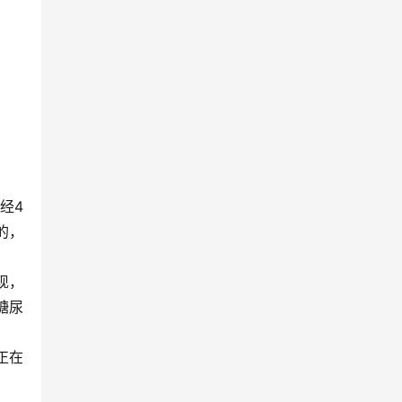
经4
的，
现，
糖尿
正在