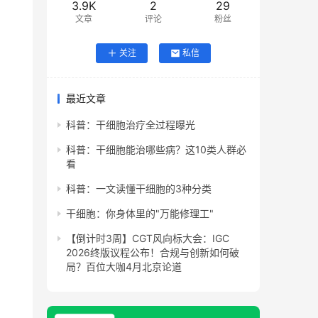
3.9K
2
29
文章
评论
粉丝
关注
私信
最近文章
科普：干细胞治疗全过程曝光
科普：干细胞能治哪些病？这10类人群必
看
科普：一文读懂干细胞的3种分类
干细胞：你身体里的"万能修理工"
【倒计时3周】CGT风向标大会：IGC
2026终版议程公布！合规与创新如何破
局？百位大咖4月北京论道