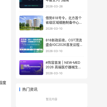
2026-03-26
借势818号令，北方首个
省级区域细胞制备中心落
地
2026-03-10
818新政前夜，CGT顶流
盛会IGC2026首发议程公
布！体内细胞/基因治疗/
2026-03-10
干细胞外泌体/mRNA/双
轨制闭门会，2000+产业
#阵容首发 | NEW-MED
决策者4月齐聚北京
2026 高端医疗器械生物
材料研发及应用峰会 北京
2026-03-10
·3月17日
程度
热门资讯
暂无内容