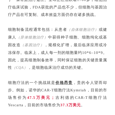
疗临床试验
，FDA获批的产品也不少，但细胞与基因治
疗产品在可复制、成本效益方面仍存在诸多挑战。
细胞制备流程通常包括：从患者
或健
（自体细胞治疗）
康人
中获得种子细胞、细胞纯化或基
（异体细胞治疗）
因改造
，规模化扩增，最后临床应用或冷
（基因治疗）
冻保存。临床上，成人每一剂的细胞量约10*6–10*9。
因此，提高细胞制备效率，同时保证细胞的关键质量属
性
，是细胞临床治疗成功的关键。
（CQA）
细胞疗法的一个挑战就是
价格昂贵
，
贵的令人望而却
步。例如，诺华的
CAR-T细胞疗法
Kymriah，目前的市
场售价为
47.5万美元；
吉利德的
CAR-T细胞疗法
Yescarta，
目前的市场售价为
37.3万美元
。