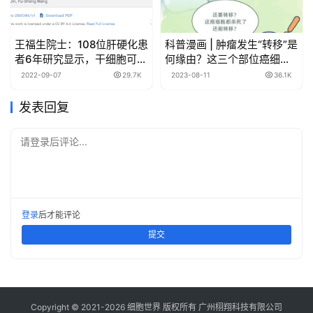
王福生院士：108位肝硬化患
科普漫画 | 肿瘤发生“转移”是
者6年研究显示，干细胞可提
何缘由？这三个部位癌细胞
高长期生存率！
最爱去！
2022-09-07
29.7K
2023-08-11
36.1K
发表回复
请登录后评论...
登录
后才能评论
提交
Copyright © 2021-
2026
细胞世界
版权所有
广州栩翔科技有限公司