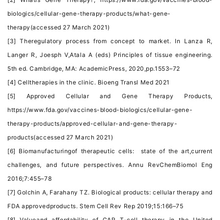
biologics/cellular-gene-therapy-products/what-gene-
therapy(accessed 27 March 2021)
[3] Theregulatory process from concept to market. In Lanza R,
Langer R, Joesph V,Atala A (eds) Principles of tissue engineering.
5th ed. Cambridge, MA: AcademicPress, 2020,pp.1553–72
[4] Celltherapies in the clinic. Bioeng Transl Med 2021
[5] Approved Cellular and Gene Therapy Products,
https://www.fda.gov/vaccines-blood-biologics/cellular-gene-
therapy-products/approved-cellular-and-gene-therapy-
products(accessed 27 March 2021)
[6] Biomanufacturingof therapeutic cells: state of the art,current
challenges, and future perspectives. Annu RevChemBiomol Eng
2016;7:455–78
[7] Golchin A, Farahany TZ. Biological products: cellular therapy and
FDA approvedproducts. Stem Cell Rev Rep 2019;15:166–75
[8] Valueand affordability of CAR T-cell therapy in the United