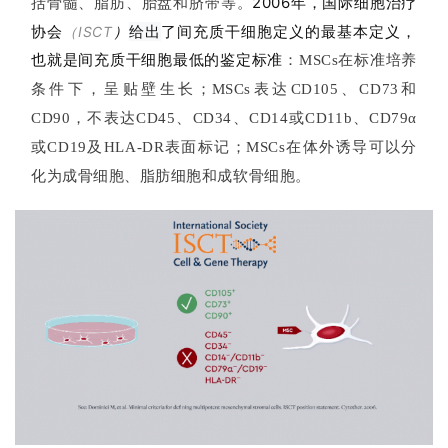
2006年，国际细胞治疗
括骨髓、脂肪、胎盘和脐带等。
协会
）
给出
了间充质干细胞定义的最基本定义，
（ISCT
也就是
间充质干细胞最低的鉴定标准
：MSCs在标准培养
条件下，呈贴壁生长；MSCs表达CD105、CD73和
CD90，不表达CD45、CD34、CD14或CD11b、CD79α
或CD19及HLA-DR表面标记；MSCs在体外诱导可以分
化为成骨细胞、脂肪细胞和成软骨细胞。