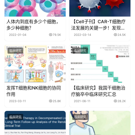
人体内到底有多少个细胞，
【Cell子刊】CAR-T细胞疗
多少种细胞？
法发展的关键一步！发现增
强T细胞杀伤的“超级充电器”
2022-01-04
79.5K
2022-03-14
24.5K
临床研究
临床研究
发挥T细胞和NK细胞的协同
【临床研究】我国干细胞治
作用
疗脑卒中临床研究汇总
2023-03-11
25.8K
2021-06-11
28.2K
临床研究
临床研究