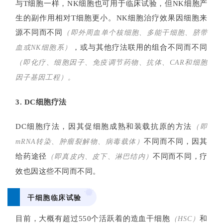
与T细胞一样，NK细胞也可用于临床试验，但NK细胞产
资
生的副作用
相对T细胞
更小。NK细胞治疗效果因细胞来
讯
源
不同而不同
（即外周血单个核细胞、多能干细胞、脐带
，或与其他疗法联用
的组合不同而不同
血或NK细胞系）
再
（即化疗、细胞因子、免疫调节药物、抗体、CAR和细胞
生
因子基因工程）。
医
学
3. DC细胞疗法
DC细胞疗法，因其促细胞成熟和装载抗原的方法
（即
临
不同而不同，因其
mRNA转染、肿瘤裂解物、病毒载体）
登录
注册
床
给药途径
不同而不同，疗
（即真皮内、皮下、淋巴结内）
转
化
效也因这些不同而不同。
干细胞临床试验
会
目前，大概有超过550个活跃着的
造血干细胞
和
（HSC）
展