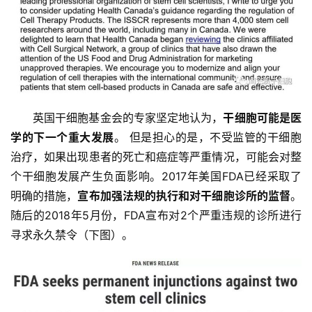
临
登录
注册
床
转
化
会
英国干细胞基金会的专家坚定地认为，
干细胞可能是医
展
学的下一个重大发展
。 但是担心的是，不受监管的干细胞
活
治疗，如果出现患者的死亡和癌症等严重情况，可能会对整
动
个干细胞发展产生负面影响。2017年美国FDA已经采取了
明确的措施，
宣布加强法规的执行和对干细胞诊所的监督
。
随后的2018年5月份，FDA宣布对2个严重违规的诊所进行
关
于
寻求永久禁令（下图）。
我
们