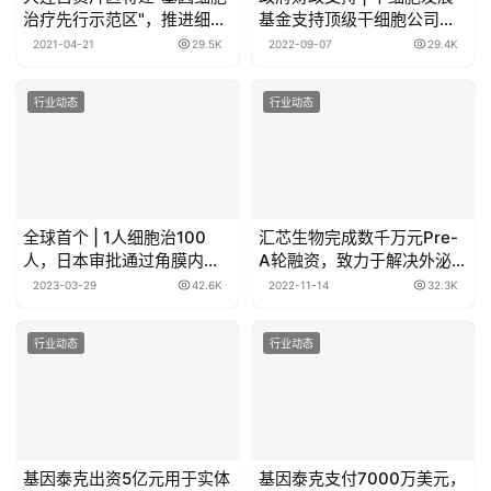
治疗先行示范区"，推进细胞
基金支持顶级干细胞公司加
治疗在大连自贸片区先试先
速发展
2021-04-21
29.5K
2022-09-07
29.4K
行
行业动态
行业动态
全球首个 | 1人细胞治100
汇芯生物完成数千万元Pre-
人，日本审批通过角膜内皮
A轮融资，致力于解决外泌体
疾病同种异体细胞药品上市
应用瓶颈
2023-03-29
42.6K
2022-11-14
32.3K
行业动态
行业动态
基因泰克出资5亿元用于实体
基因泰克支付7000万美元，