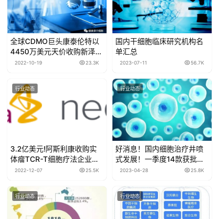
全球CDMO巨头康泰伦特​以
国内干细胞临床研究机构名
4450万美元天价收购新泽西
单汇总
州细胞治疗工厂
2022-10-19
23.3K
2023-07-11
56.7K
行业动态
行业动态
3.2亿美元!阿斯利康收购实
好消息！国内细胞治疗井喷
体瘤TCR-T细胞疗法企业，
式发展！一季度14款获批临
这下不“掉队”了
床，24项新增受理
2022-12-07
25.5K
2023-04-28
25.8K
行业动态
行业动态