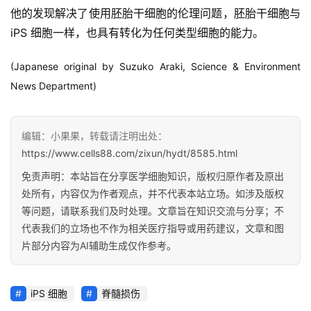
他的发现解决了使用胚胎干细胞的伦理问题，胚胎干细胞与
iPS 细胞一样，也具有转化为任何类型细胞的能力。
临
登录
注册
床
(Japanese original by Suzuko Araki, Science & Environment
转
化
News Department)
编辑：小果果，转载请注明出处：
会
https://www.cells88.com/zixun/hydt/8585.html
展
活
免责声明：本站旨在分享医学细胞知识，版权归原作者及原出
动
处所有，内容仅为作者观点，并不代表本站立场。如涉及版权
等问题，请联系我们及时处理。文章旨在知识交流与分享；不
代表我们的立场也不作为相关医疗指导或用药建议，文章和图
关
片部分内容为AI辅助生成仅作参考。
于
我
iPS 细胞
脊髓损伤
们