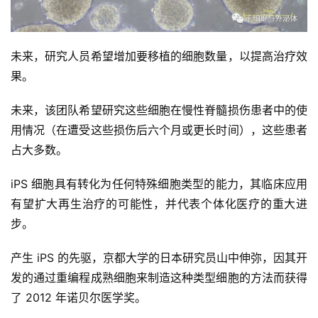
未来，研究人员希望增加要移植的细胞数量，以提高治疗效
首
果。
页
未来，该团队希望研究这些细胞在慢性脊髓损伤患者中的使
用情况（在遭受这些损伤后六个月或更长时间），这些患者
行
占大多数。
业
资
iPS 细胞具有转化为任何特殊细胞类型的能力，其临床应用
讯
有望扩大再生治疗的可能性，并代表个体化医疗的重大进
步。
再
产生 iPS 的先驱，京都大学的日本研究员山中伸弥，因其开
生
发的通过重编程成熟细胞来制造这种类型细胞的方法而获得
医
了 2012 年诺贝尔医学奖。
学