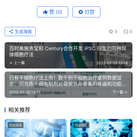
赞
(0)
打赏
生成海报
0
0
百时美施贵宝和 Century合作开发 iPSC 衍生的同种异
体细胞疗法
上一篇
2022-01-25 13:14
已有干细胞疗法上市！数千例干细胞治疗案例数据显
示：间充质干细胞制剂对骨关节炎患者的疼痛和功能的
改善是有效的
2022-01-25 13:15
下一篇
相关推荐
行业动态
行业动态