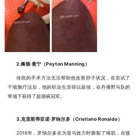
首
页
2.佩顿·曼宁（Peyton Manning）
行
业
传统的手术方法无法帮助他改善脖子状况，在尝试了
资
讯
干细胞疗法后，他的职业生涯得以延续，在丹佛野马队的
带领下获得了超级碗冠军。
再
生
3.克里斯蒂亚诺·罗纳尔多（Cristiano Ronaldo）
医
2016年，罗纳尔多在为皇马效力时撕裂了绳肌，在接
学