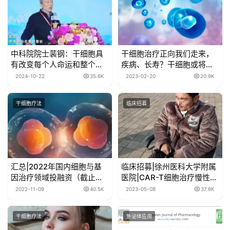
中科院院士裴钢：干细胞具
干细胞治疗正向我们走来，
有改变每个人命运和整个人
疾病、长寿？干细胞或将全
类社会的潜力！
面解决！
2024-10-22
35.6K
2023-02-20
20.9K
干细胞疗法
临床招募
汇总|2022年国内细胞与基
临床招募|徐州医科大学附属
因治疗领域投融资（截止
医院|CAR-T细胞治疗慢性格
2022年10月）
林巴利（吉兰-巴雷）综合征
2022-11-09
40.5K
2023-05-08
37.8K
患者
干细胞疗法
外泌体应用