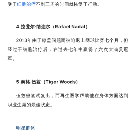
受干
细胞治疗
不到三周的时间就恢复了行动。
临
登录
注册
床
4.拉斐尔·纳达尔（Rafael Nadal）
转
2013年由于膝盖问题而被迫退出网球比赛七个月，但
化
经过干细胞治疗后，在过去七年中赢得了六次大满贯冠
军。
会
展
活
5.泰格·伍兹（Tiger Woods）
动
伍兹曾尝试复出，而再生医学帮助他在身体方面达到
职业生涯的最佳状态。
关
于
我
明星群体
们