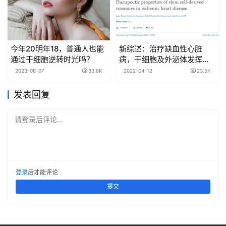
今年20明年18，普通人也能
新综述：治疗缺血性心脏
通过干细胞逆转时光吗？
病，干细胞及外泌体发挥越
来越重要的作用
2023-08-07
33.8K
2022-04-12
23.5K
发表回复
请登录后评论...
登录
后才能评论
提交