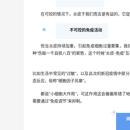
在可控的情况下，炎症于我们而言是有益的，它促
不可控的免疫活动
但当炎症持续加重，引起免疫细胞过量聚集，我
种”伤敌一千自损八百“的架势，这个时候“炎症-免疫
比如生活中常见的”过敏“，以及此次的新冠疫情中部
态反应，俗称“细胞因子风暴”。
都说”小细胞大作用“，可这作用这会偏偏用错了
需要通过”免疫调节“来抑制。