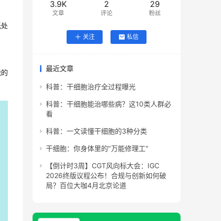
3.9K
2
29
文章
评论
粉丝
无处
关注
私信
最近文章
能的
科普：干细胞治疗全过程曝光
科普：干细胞能治哪些病？这10类人群必
看
科普：一文读懂干细胞的3种分类
干细胞：你身体里的"万能修理工"
【倒计时3周】CGT风向标大会：IGC
2026终版议程公布！合规与创新如何破
局？百位大咖4月北京论道