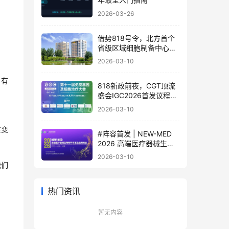
2026-03-26
借势818号令，北方首个
省级区域细胞制备中心落
地
2026-03-10
，有
818新政前夜，CGT顶流
盛会IGC2026首发议程公
布！体内细胞/基因治疗/
2026-03-10
干细胞外泌体/mRNA/双
轨制闭门会，2000+产业
性变
#阵容首发 | NEW-MED
决策者4月齐聚北京
2026 高端医疗器械生物
材料研发及应用峰会 北京
2026-03-10
·3月17日
我们
热门资讯
暂无内容