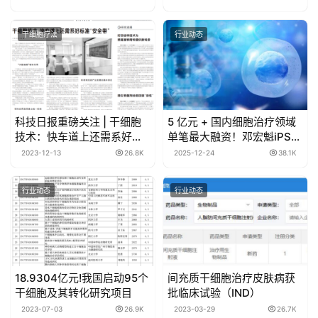
干细胞疗法
行业动态
科技日报重磅关注 | 干细胞
5 亿元 + 国内细胞治疗领域
技术：快车道上还需系好标
单笔最大融资！邓宏魁iPS细
准“安全带”
胞技术改写糖尿病治疗格局
2023-12-13
26.8K
2025-12-24
38.1K
行业动态
行业动态
18.9304亿元!我国启动95个
间充质干细胞治疗皮肤病获
干细胞及其转化研究项目
批临床试验（IND）
2023-07-03
26.9K
2023-03-29
26.7K