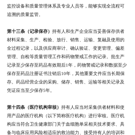
登录
注册
床
监控设备和质量管理体系及专业人员等，能够实现全流程可
转
追溯的质量监管。
化
第十三条（记录保存）
持有人和生产企业应当妥善保存供者
材料采集、生产、检验、放行、销售、运输、复融及使用的
会
展
全过程记录，以及供应商审计、确认验证、变更管理、偏差
活
管理、自检等质量管理工作和药物警戒工作的记录。批生产
动
记录至少保存至药品有效期后1年，药物警戒记录和数据至少
保存至药品注册证书注销后10年，其他重要文件应当长期保
存。药品经营企业的采购、储存、销售、运输等相关记录及
关
凭证应当至少保存5年。
于
我
第十四条（医疗机构审核）
持有人应当对采集供者材料和使
们
用产品的医疗机构（以下简称医疗机构）进行审核。医疗机
构应当符合卫生健康部门关于血细胞单采相关技术要求、具
备与临床应用风险相适应的救治能力、接受持有人的培训和