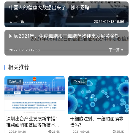
中国人的健康大数据出来了，惨不忍睹！
上一篇
2022-07-18 19:56
回顾2021年，免疫细胞和干细胞药物迎来发展黄金期
2022-07-28 12:56
下一篇
相关推荐
政策法规
行业动态
深圳出台产业发展新举措：
干细胞注射、干细胞面膜靠
推动细胞和基因等新技术研
谱吗？
究与转化政策先行先试！
2022-10-26
26.6K
2021-09-28
25.1K