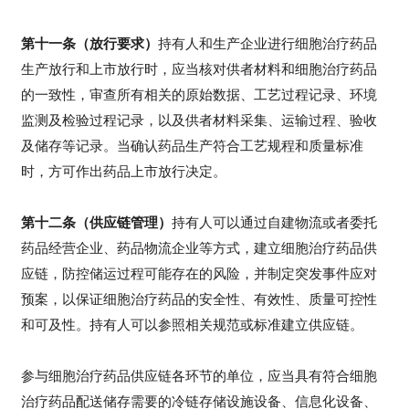
首
第十一条（放行要求）
持有人和生产企业进行细胞治疗药品
页
生产放行和上市放行时，应当核对供者材料和细胞治疗药品
的一致性，审查所有相关的原始数据、工艺过程记录、环境
行
监测及检验过程记录，以及供者材料采集、运输过程、验收
业
及储存等记录。当确认药品生产符合工艺规程和质量标准
资
时，方可作出药品上市放行决定。
讯
第十二条（供应链管理）
持有人可以通过自建物流或者委托
药品经营企业、药品物流企业等方式，建立细胞治疗药品供
再
应链，防控储运过程可能存在的风险，并制定突发事件应对
生
预案，以保证细胞治疗药品的安全性、有效性、质量可控性
医
学
和可及性。持有人可以参照相关规范或标准建立供应链。
参与细胞治疗药品供应链各环节的单位，应当具有符合细胞
临
治疗药品配送储存需要的冷链存储设施设备、信息化设备、