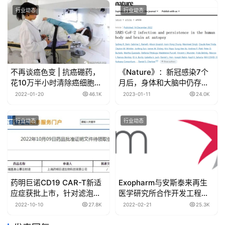
行业动态
行业动态
不再谈癌色变 | 抗癌硼药，
《Nature》：新冠感染7个
花10万半小时清除癌细胞
月后，身体和大脑中仍存有
2023年上市
病毒，只是病毒载量较低！
2022-01-20
46.1K
2023-01-11
24.0K
行业动态
行业动态
药明巨诺CD19 CAR-T新适
Exopharm与安斯泰来再生
应症获批上市，针对滤泡淋
医学研究所合作开发工程化
巴瘤，国内首个！
外泌体的生产制造
2022-10-10
27.8K
2022-02-21
25.3K