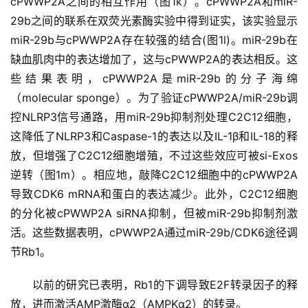
cPWWP2A之间的相互作用（图1k）。cPWWP2A和miR-
29b之间的联系在双荧光素酶实验中得到证实，该实验显示
关
miR-29b与cPWWP2A存在较强的结合(图1l)。miR-29b在
于
缺血肌肉中的表达增加了，这与cPWWP2A的表达相反。这
我
些结果表明，cPWWP2A是miR-29b的分子海绵
们
（molecular sponge）。为了验证cPWWP2A/miR-29b调
控NLRP3信号通路，用miR-29b抑制剂处理C2C12细胞，
这降低了NLRP3和Caspase-1的表达以及IL-1β和IL-18的释
放，但增强了C2C12细胞增殖，不过这些效应可被si-Exos
逆转（图1m）。相应地，敲降C2C12细胞中的cPWWP2A
导致CDK6 mRNA和蛋白的表达减少。此外，C2C12细胞
的分化被cPWWP2A siRNA抑制，但被miR-29b抑制剂激
活。这些数据表明，cPWWP2A通过miR-29b/CDK6途径调
节Rb1。
以前的研究已表明，Rb1的下调导致E2F转录因子的释
放，进而激活AMP激酶α2（AMPKα2）的转录。