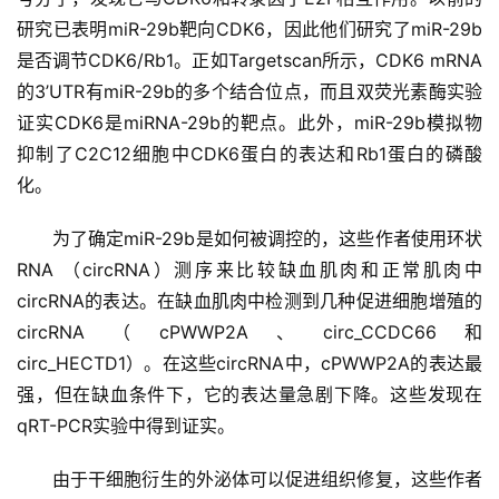
研究已表明miR-29b靶向CDK6，因此他们研究了miR-29b
是否调节CDK6/Rb1。正如Targetscan所示，CDK6 mRNA
的3’UTR有miR-29b的多个结合位点，而且双荧光素酶实验
证实CDK6是miRNA-29b的靶点。此外，miR-29b模拟物
抑制了C2C12细胞中CDK6蛋白的表达和Rb1蛋白的磷酸
化。
为了确定miR-29b是如何被调控的，这些作者使用环状
首
RNA （circRNA）测序来比较缺血肌肉和正常肌肉中
页
circRNA的表达。在缺血肌肉中检测到几种促进细胞增殖的
circRNA（cPWWP2A、circ_CCDC66和
circ_HECTD1）。在这些circRNA中，cPWWP2A的表达最
行
强，但在缺血条件下，它的表达量急剧下降。这些发现在
业
qRT-PCR实验中得到证实。
资
讯
由于干细胞衍生的外泌体可以促进组织修复，这些作者