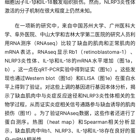
细胞因子IL-1β和IL-18触发组织损伤。然而，NLRP3炎性体
激活的分子机制在很大程度上仍然未知。
在一项新的研究中，来自中国苏州大学、广州医科大
学、阜外医院、中山大学和吉林大学第二医院的研究人员利
用RNA测序（RNAseq）比较了缺血的肌肉和正常肌肉的
mRNA表达。RNAseq显示Rb1（retinoblastoma-1）、
NLRP3炎性体、IL-1β和IL-18的mRNA水平增加（图1a，
b），这一点在qRT-PCR实验中得到证实（图1c）。这些发
现也通过Western blot（图1d）和ELISA（图1e）在蛋白水
平上得到了验证。对这些上调的基因进行基因本体分析，揭
示了缺血肌肉中与炎症反应途径和NLRP3炎性体相关的生
物学过程，从而证实炎症相关信号通路参与缺血诱导的肌肉
损伤（图1f）。为了验证RNAseq数据，这些作者还进行了
蛋白测序。热图（heat map）和Spearman相关分析显
示，缺血肌肉中Rb1、NLRP3、IL-1β和IL-18存在良好的蛋
白-mRNA相关性。