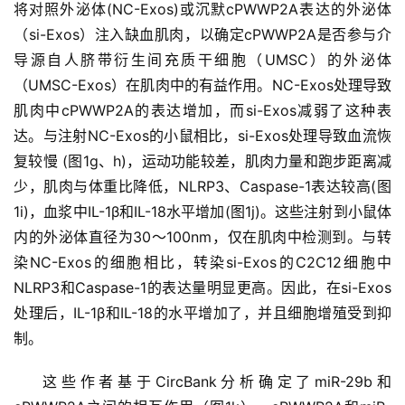
将对照外泌体(NC-Exos)或沉默cPWWP2A表达的外泌体
（si-Exos）注入缺血肌肉，以确定cPWWP2A是否参与介
再
导源自人脐带衍生间充质干细胞（UMSC）的外泌体
生
医
（UMSC-Exos）在肌肉中的有益作用。NC-Exos处理导致
学
肌肉中cPWWP2A的表达增加，而si-Exos减弱了这种表
达。与注射NC-Exos的小鼠相比，si-Exos处理导致血流恢
复较慢 (图1g、h)，运动功能较差，肌肉力量和跑步距离减
临
少，肌肉与体重比降低，NLRP3、Caspase-1表达较高(图
登录
注册
床
1i)，血浆中IL-1β和IL-18水平增加(图1j)。这些注射到小鼠体
转
内的外泌体直径为30～100nm，仅在肌肉中检测到。与转
化
染NC-Exos的细胞相比，转染si-Exos的C2C12细胞中
NLRP3和Caspase-1的表达量明显更高。因此，在si-Exos
处理后，IL-1β和IL-18的水平增加了，并且细胞增殖受到抑
会
展
制。
活
动
这些作者基于CircBank分析确定了miR-29b和