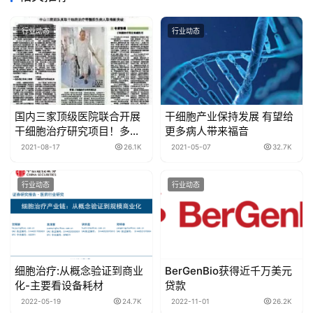
行业动态
行业动态
国内三家顶级医院联合开展
干细胞产业保持发展 有望给
干细胞治疗研究项目！多名
更多病人带来福音
瘫痪病人正接受干细胞治疗
2021-08-17
26.1K
2021-05-07
32.7K
行业动态
行业动态
细胞治疗:从概念验证到商业
BerGenBio获得近千万美元
化-主要看设备耗材
贷款
2022-05-19
24.7K
2022-11-01
26.2K