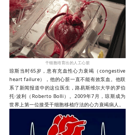
首
页
干细胞培育出的人工心脏
琼斯当时65岁，患有充血性心力衰竭（congestive
行
heart failure），他的心脏一直不能有效泵血。他联
业
资
系了新闻报道中的这位医生，路易斯维尔大学的罗伯
讯
托·波利（Roberto Bolli）。2009年7月，琼斯成为
世界上第一位接受干细胞移植疗法的心力衰竭病人。
再
生
医