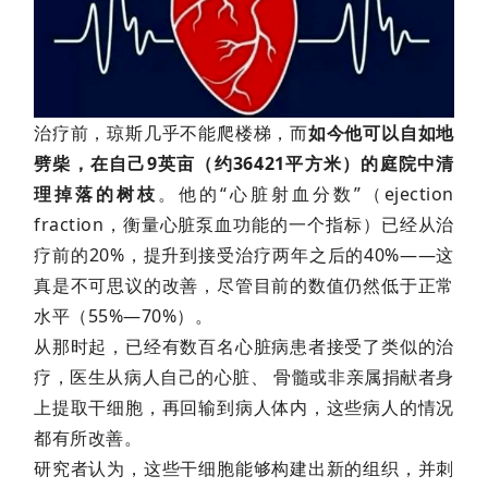
学
临
登录
注册
床
治疗前，琼斯几乎不能爬楼梯，而
如今他可以自如地
转
劈柴，在自己9英亩（约36421平方米）的庭院中清
化
理掉落的树枝
。他的“心脏射血分数”（ejection
fraction，衡量心脏泵血功能的一个指标）已经从治
疗前的20%，提升到接受治疗两年之后的40%——这
会
真是不可思议的改善，尽管目前的数值仍然低于正常
展
水平（55%—70%）。
活
从那时起，已经有数百名心脏病患者接受了类似的治
动
疗，医生从病人自己的心脏、 骨髓或非亲属捐献者身
上提取干细胞，再回输到病人体内，这些病人的情况
关
都有所改善。
于
研究者认为，这些干细胞能够构建出新的组织，并刺
我